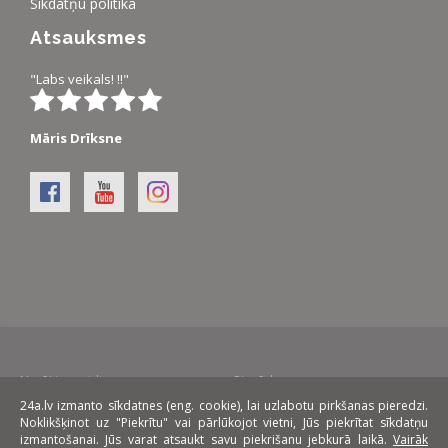
Sīkdatņu politika
Atsauksmes
"Labs veikals! !!"
Māris Drīksne
Norēķinu veidi:
Piegāde:
24a.lv izmanto sīkdatnes (eng. cookie), lai uzlabotu pirkšanas pieredzi.
Noklikšķinot uz "Piekrītu" vai pārlūkojot vietni, Jūs piekrītat sīkdatņu
Līzings:
izmantošanai. Jūs varat atsaukt savu piekrišanu jebkurā laikā.
Vairāk