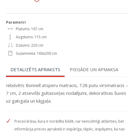
Parametri
Platums: 167 cm
Augstums: 115 cm
Dziļums: 220 cm
Guļamvieta: 160x200 cm
DETALIZĒTS APRAKSTS
PIEGĀDE UN APMAKSA
Iebūvēts Bonnell atsperu matracis, T28 putu virsmatracis –
7 cm, 2 atsevišķi gultasveļas nodalījumi, dekoratīvas šuves
uz galvgaļa un kājgaļa.
Preces krāsa, kura ir norādīta bildē, var nenozīmīgi atšķirties, bet
informācija preces aprakstā ir vispārīga, tāpēc, iespējams, ka nav