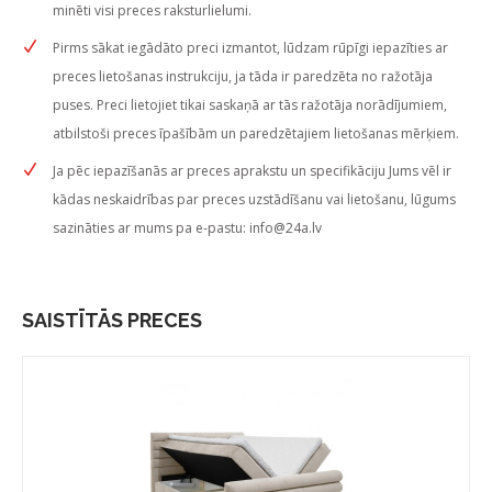
minēti visi preces raksturlielumi.
Pirms sākat iegādāto preci izmantot, lūdzam rūpīgi iepazīties ar
preces lietošanas instrukciju, ja tāda ir paredzēta no ražotāja
puses. Preci lietojiet tikai saskaņā ar tās ražotāja norādījumiem,
atbilstoši preces īpašībām un paredzētajiem lietošanas mērķiem.
Ja pēc iepazīšanās ar preces aprakstu un specifikāciju Jums vēl ir
kādas neskaidrības par preces uzstādīšanu vai lietošanu, lūgums
sazināties ar mums pa e-pastu:
info@24a.lv
SAISTĪTĀS PRECES