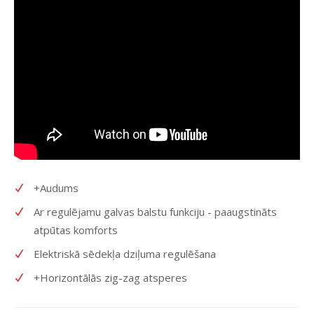
+Audums
Ar regulējamu galvas balstu funkciju - paaugstināts
atpūtas komforts
Elektriskā sēdekļa dziļuma regulēšana
+Horizontālās zig-zag atsperes