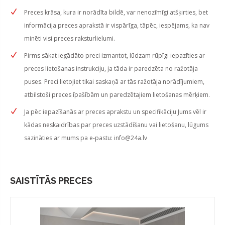
Preces krāsa, kura ir norādīta bildē, var nenozīmīgi atšķirties, bet
informācija preces aprakstā ir vispārīga, tāpēc, iespējams, ka nav
minēti visi preces raksturlielumi.
Pirms sākat iegādāto preci izmantot, lūdzam rūpīgi iepazīties ar
preces lietošanas instrukciju, ja tāda ir paredzēta no ražotāja
puses. Preci lietojiet tikai saskaņā ar tās ražotāja norādījumiem,
atbilstoši preces īpašībām un paredzētajiem lietošanas mērķiem.
Ja pēc iepazīšanās ar preces aprakstu un specifikāciju Jums vēl ir
kādas neskaidrības par preces uzstādīšanu vai lietošanu, lūgums
sazināties ar mums pa e-pastu:
info@24a.lv
SAISTĪTĀS PRECES