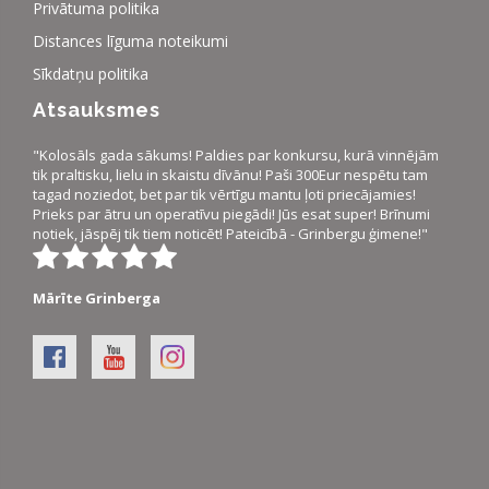
Privātuma politika
Distances līguma noteikumi
Sīkdatņu politika
Atsauksmes
"Kolosāls gada sākums! Paldies par konkursu, kurā vinnējām
tik praltisku, lielu in skaistu dīvānu! Paši 300Eur nespētu tam
tagad noziedot, bet par tik vērtīgu mantu ļoti priecājamies!
Prieks par ātru un operatīvu piegādi! Jūs esat super! Brīnumi
notiek, jāspēj tik tiem noticēt! Pateicībā - Grinbergu ģimene!"
Mārīte Grinberga