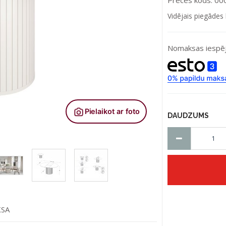
Preces kods: 0
Vidējais piegādes 
Nomaksas iespēj
DAUDZUMS
KSA