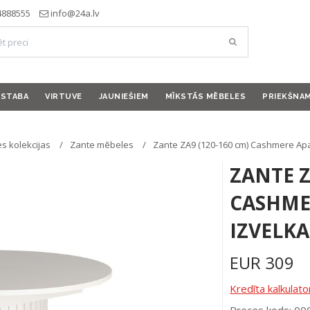
4888555
info@24a.lv
ISTABA
VIRTUVE
JAUNIEŠIEM
MĪKSTĀS MĒBELES
PRIEKŠNA
s kolekcijas
Zante mēbeles
Zante ZA9 (120-160 cm) Cashmere Ap
ZANTE Z
CASHME
IZVELK
EUR
309
Kredīta kalkulato