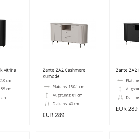
 Vitrīna
Zante ZA2 Cashmere
Zante ZA2
Kumode
2.3 cm
Platums
Platums: 150.1 cm
155 cm
Augstu
Augstums: 81 cm
0 cm
Dziļum
Dziļums: 40 cm
EUR 289
EUR 289