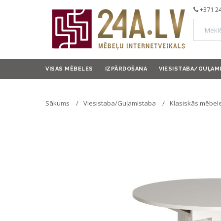
+371 2
VISAS MĒBELES
IZPĀRDOŠANA
VIESISTABA/GUĻAM
Sākums
Viesistaba/Guļamistaba
Klasiskās mēbele