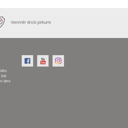
Vienmēr droši pirkumi
. Mēs
ļoti
an ātro