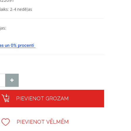
0022091
laiks: 2-4 nedēļas
as:
PIEVIENOT GROZAM
PIEVIENOT VĒLMĒM