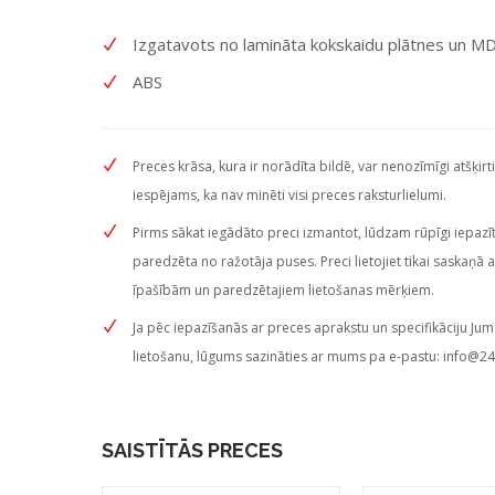
Izgatavots no lamināta kokskaidu plātnes un M
ABS
Preces krāsa, kura ir norādīta bildē, var nenozīmīgi atšķirt
iespējams, ka nav minēti visi preces raksturlielumi.
Pirms sākat iegādāto preci izmantot, lūdzam rūpīgi iepazītie
paredzēta no ražotāja puses. Preci lietojiet tikai saskaņā 
īpašībām un paredzētajiem lietošanas mērķiem.
Ja pēc iepazīšanās ar preces aprakstu un specifikāciju Jum
lietošanu, lūgums sazināties ar mums pa e-pastu:
info@24
SAISTĪTĀS PRECES