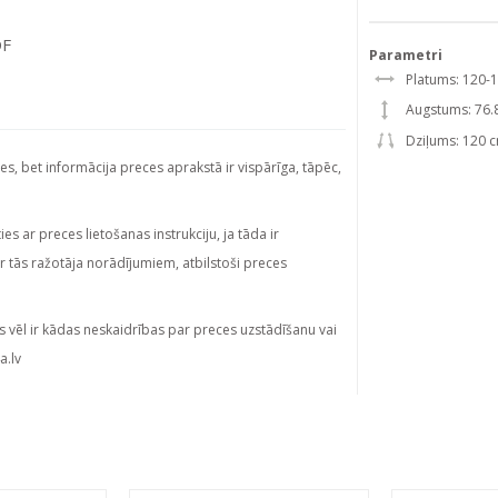
DF
Parametri
Platums: 120-
Augstums: 76.
Dziļums: 120 
ies, bet informācija preces aprakstā ir vispārīga, tāpēc,
s ar preces lietošanas instrukciju, ja tāda ir
ar tās ražotāja norādījumiem, atbilstoši preces
s vēl ir kādas neskaidrības par preces uzstādīšanu vai
a.lv