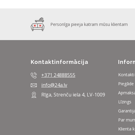
Personīga pieeja katram mūsu klientam
Kontaktinformācija
Infor
+371 24888555
Kontakti
Piegāde
info@24a.lv
Apmaks
Rīga, Strenču iela 4, LV-1009
Līzings
Garantij
Par mu
Klienta 