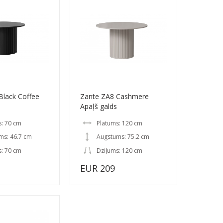
Black Coffee
Zante ZA8 Cashmere
Apaļš galds
s: 70 cm
Platums: 120 cm
ms: 46.7 cm
Augstums: 75.2 cm
s: 70 cm
Dziļums: 120 cm
EUR 209