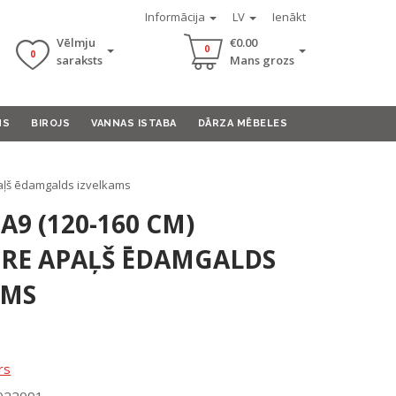
Informācija
LV
Ienākt
Vēlmju
€0.00
0
0
saraksts
Mans grozs
MS
BIROJS
VANNAS ISTABA
DĀRZA MĒBELES
aļš ēdamgalds izvelkams
A9 (120-160 CM)
RE APAĻŠ ĒDAMGALDS
AMS
rs