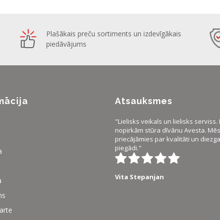
Plašākais preču sortiments un izdevīgākais
piedāvājums
mācija
Atsauksmes
"Lielisks veikals un lielisks serviss
nopirkām stūra dīvānu Avesta. Mēs 
priecājāmies par kvalitāti un diezg
piegādi."
a
Vita Stepanjan
a
ms
karte