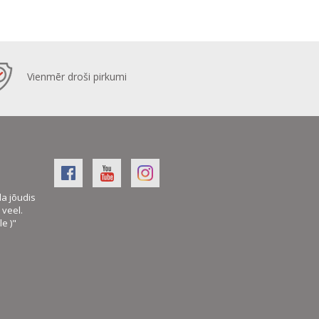
Vienmēr droši pirkumi
la jõudis
veel.
le )"