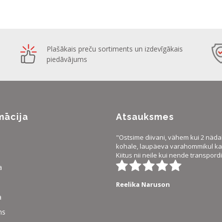
Plašākais preču sortiments un izdevīgākais
piedāvājums
mācija
Atsauksmes
"Ostsime diivani, vähem kui 2 näda
kohale, laupäeva varahommikul ka 
Kiitus nii neile kui nende transpordi
a
Reelika Naruson
a
ms