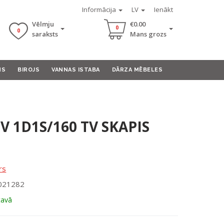
Informācija
LV
Ienākt
Vēlmju
€0.00
0
0
saraksts
Mans grozs
MS
BIROJS
VANNAS ISTABA
DĀRZA MĒBELES
V 1D1S/160 TV SKAPIS
rs
0021282
tavā