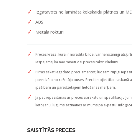
Izgatavots no lamināta kokskaidu plātnes un M
ABS
Metāla rokturi
Preces krāsa, kura ir norādīta bildē, var nenozīmīgi atšķirt
iespējams, ka nav minēti visi preces raksturlielumi.
Pirms sākat iegādāto preci izmantot, lūdzam rūpīgi iepazītie
paredzēta no ražotāja puses. Preci lietojiet tikai saskaņā 
īpašībām un paredzētajiem lietošanas mērķiem.
Ja pēc iepazīšanās ar preces aprakstu un specifikāciju Jum
lietošanu, lūgums sazināties ar mums pa e-pastu:
info@24
SAISTĪTĀS PRECES