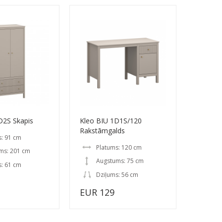
D2S Skapis
Kleo BIU 1D1S/120
Rakstāmgalds
s: 91 cm
Platums: 120 cm
ms: 201 cm
Augstums: 75 cm
s: 61 cm
Dziļums: 56 cm
EUR 129