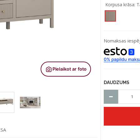
Korpusa krāsa:
T
Nomaksas iespēj
DAUDZUMS
KSA