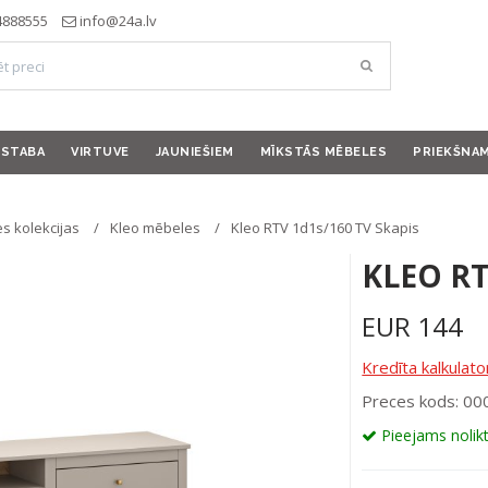
4888555
info@24a.lv
ISTABA
VIRTUVE
JAUNIEŠIEM
MĪKSTĀS MĒBELES
PRIEKŠNA
s kolekcijas
Kleo mēbeles
Kleo RTV 1d1s/160 TV Skapis
KLEO RT
EUR
144
Kredīta kalkulato
Preces kods: 0
Pieejams nolik