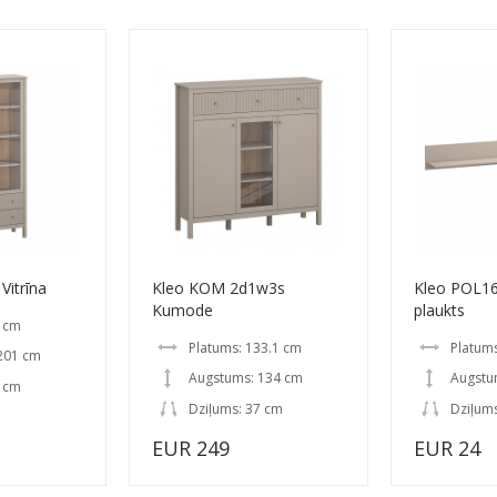
Vitrīna
Kleo KOM 2d1w3s
Kleo POL16
Kumode
plaukts
0 cm
Platums: 133.1 cm
Platum
201 cm
Augstums: 134 cm
Augstu
7 cm
Dziļums: 37 cm
Dziļum
EUR 249
EUR 24