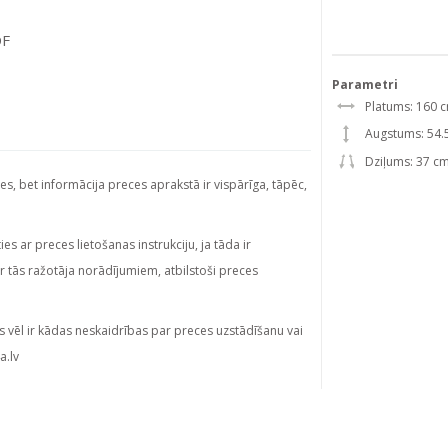
DF
Parametri
Platums: 160 
Augstums: 54.
Dziļums: 37 c
ies, bet informācija preces aprakstā ir vispārīga, tāpēc,
s ar preces lietošanas instrukciju, ja tāda ir
ar tās ražotāja norādījumiem, atbilstoši preces
s vēl ir kādas neskaidrības par preces uzstādīšanu vai
a.lv