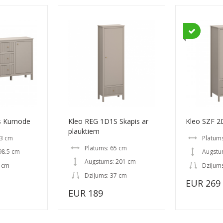
s Kumode
Kleo REG 1D1S Skapis ar
Kleo SZF 2
plauktiem
83 cm
Platum
Platums: 65 cm
98.5 cm
Augstu
Augstums: 201 cm
7 cm
Dziļum
Dziļums: 37 cm
EUR 269
EUR 189