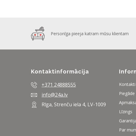
Personīga pieeja katram mūsu klientam
Kontaktinformācija
Infor
+371 24888555
Kontakti
Piegāde
info@24a.lv
Apmaks
Rīga, Strenču iela 4, LV-1009
Līzings
Garantij
Par mu