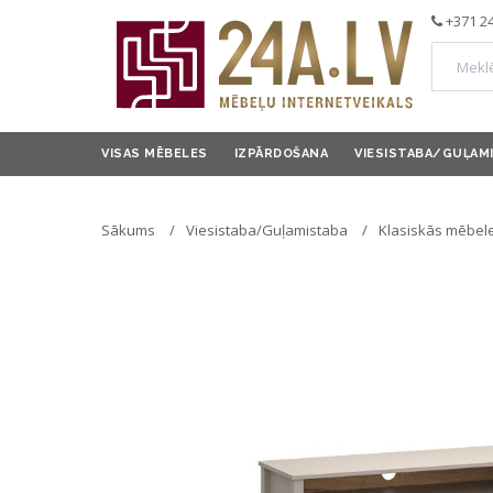
+371 2
VISAS MĒBELES
IZPĀRDOŠANA
VIESISTABA/GUĻAM
Sākums
Viesistaba/Guļamistaba
Klasiskās mēbele