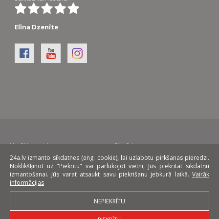
Elīna Dzenīte
Norēķinu veidi:
Piegāde:
24a.lv izmanto sīkdatnes (eng. cookie), lai uzlabotu pirkšanas pieredzi.
Noklikšķinot uz "Piekrītu" vai pārlūkojot vietni, Jūs piekrītat sīkdatņu
Līzings:
izmantošanai. Jūs varat atsaukt savu piekrišanu jebkurā laikā.
Vairāk
informācijas
NEPIEKRĪTU