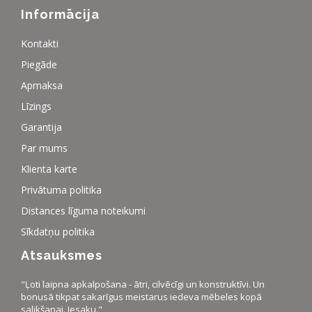
Informācija
Kontakti
Piegāde
Apmaksa
Līzings
Garantija
Par mums
Klienta karte
Privātuma politika
Distances līguma noteikumi
Sīkdatņu politika
Atsauksmes
"Ļoti laipna apkalpošana - ātri, cilvēcīgi un konstruktīvi. Un
bonusā tikpat sakarīgus meistarus iedeva mēbeles kopā
salikšanai. Iesaku."