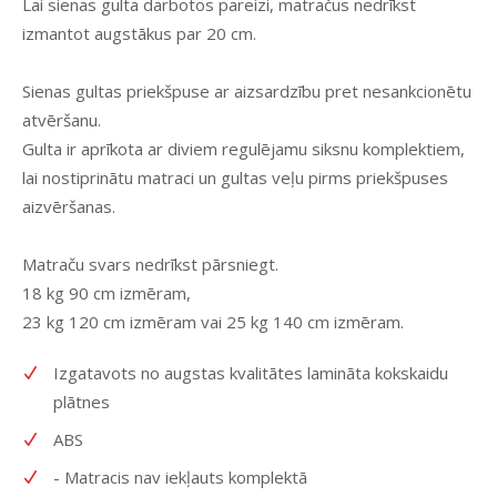
Lai sienas gulta darbotos pareizi, matračus nedrīkst
izmantot augstākus par 20 cm.
Sienas gultas priekšpuse ar aizsardzību pret nesankcionētu
atvēršanu.
Gulta ir aprīkota ar diviem regulējamu siksnu komplektiem,
lai nostiprinātu matraci un gultas veļu pirms priekšpuses
aizvēršanas.
Matraču svars nedrīkst pārsniegt.
18 kg 90 cm izmēram,
23 kg 120 cm izmēram vai 25 kg 140 cm izmēram.
Izgatavots no augstas kvalitātes lamināta kokskaidu
plātnes
ABS
- Matracis nav iekļauts komplektā