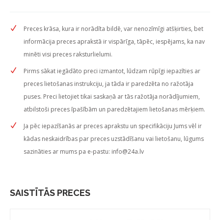
Preces krāsa, kura ir norādīta bildē, var nenozīmīgi atšķirties, bet
informācija preces aprakstā ir vispārīga, tāpēc, iespējams, ka nav
minēti visi preces raksturlielumi.
Pirms sākat iegādāto preci izmantot, lūdzam rūpīgi iepazīties ar
preces lietošanas instrukciju, ja tāda ir paredzēta no ražotāja
puses. Preci lietojiet tikai saskaņā ar tās ražotāja norādījumiem,
atbilstoši preces īpašībām un paredzētajiem lietošanas mērķiem.
Ja pēc iepazīšanās ar preces aprakstu un specifikāciju Jums vēl ir
kādas neskaidrības par preces uzstādīšanu vai lietošanu, lūgums
sazināties ar mums pa e-pastu:
info@24a.lv
SAISTĪTĀS PRECES