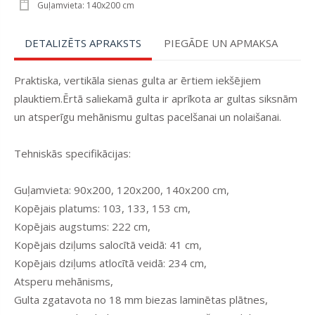
Guļamvieta: 140x200 cm
DETALIZĒTS APRAKSTS
PIEGĀDE UN APMAKSA
Praktiska, vertikāla sienas gulta ar ērtiem iekšējiem
plauktiem.Ērtā saliekamā gulta ir aprīkota ar gultas siksnām
un atsperīgu mehānismu gultas pacelšanai un nolaišanai.
Tehniskās specifikācijas:
Guļamvieta: 90x200, 120x200, 140x200 cm,
Kopējais platums: 103, 133, 153 cm,
Kopējais augstums: 222 cm,
Kopējais dziļums salocītā veidā: 41 cm,
Kopējais dziļums atlocītā veidā: 234 cm,
Atsperu mehānisms,
Gulta zgatavota no 18 mm biezas laminētas plātnes,