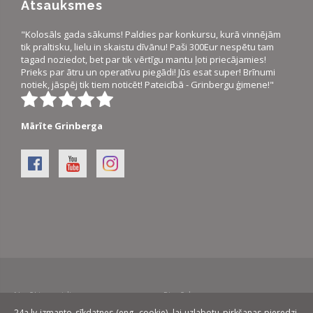
Atsauksmes
"Kolosāls gada sākums! Paldies par konkursu, kurā vinnējām
tik praltisku, lielu in skaistu dīvānu! Paši 300Eur nespētu tam
tagad noziedot, bet par tik vērtīgu mantu ļoti priecājamies!
Prieks par ātru un operatīvu piegādi! Jūs esat super! Brīnumi
notiek, jāspēj tik tiem noticēt! Pateicībā - Grinbergu ģimene!"
Mārīte Grinberga
Norēķinu veidi:
Piegāde:
24a.lv izmanto sīkdatnes (eng. cookie), lai uzlabotu pirkšanas pieredzi.