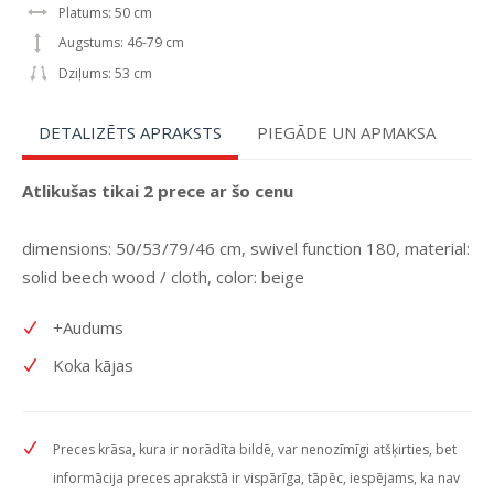
Platums: 50 cm
Augstums: 46-79 cm
Dziļums: 53 cm
DETALIZĒTS APRAKSTS
PIEGĀDE UN APMAKSA
Atlikušas tikai
2
prece ar šo cenu
dimensions: 50/53/79/46 cm, swivel function 180, material:
solid beech wood / cloth, color: beige
+Audums
Koka kājas
Preces krāsa, kura ir norādīta bildē, var nenozīmīgi atšķirties, bet
informācija preces aprakstā ir vispārīga, tāpēc, iespējams, ka nav