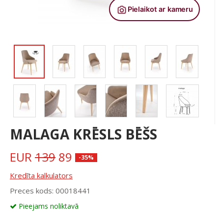
MALAGA KRĒSLS BĒŠS
EUR
139
89
-35%
Kredīta kalkulators
Preces kods: 00018441
Pieejams noliktavā