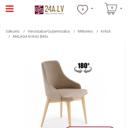
0
0
Sākums
Viesistaba/Guļamistaba
Mēbeles
Krēsli
MALAGA Krēsls Bēšs