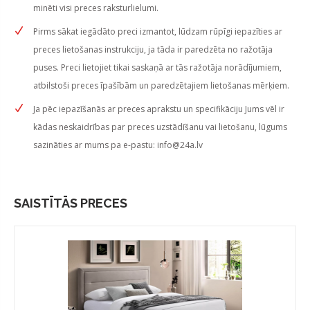
minēti visi preces raksturlielumi.
Pirms sākat iegādāto preci izmantot, lūdzam rūpīgi iepazīties ar
preces lietošanas instrukciju, ja tāda ir paredzēta no ražotāja
puses. Preci lietojiet tikai saskaņā ar tās ražotāja norādījumiem,
atbilstoši preces īpašībām un paredzētajiem lietošanas mērķiem.
Ja pēc iepazīšanās ar preces aprakstu un specifikāciju Jums vēl ir
kādas neskaidrības par preces uzstādīšanu vai lietošanu, lūgums
sazināties ar mums pa e-pastu:
info@24a.lv
SAISTĪTĀS PRECES