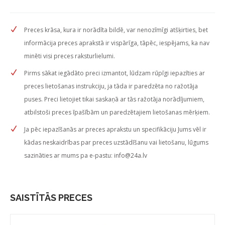
Preces krāsa, kura ir norādīta bildē, var nenozīmīgi atšķirties, bet
informācija preces aprakstā ir vispārīga, tāpēc, iespējams, ka nav
minēti visi preces raksturlielumi.
Pirms sākat iegādāto preci izmantot, lūdzam rūpīgi iepazīties ar
preces lietošanas instrukciju, ja tāda ir paredzēta no ražotāja
puses. Preci lietojiet tikai saskaņā ar tās ražotāja norādījumiem,
atbilstoši preces īpašībām un paredzētajiem lietošanas mērķiem.
Ja pēc iepazīšanās ar preces aprakstu un specifikāciju Jums vēl ir
kādas neskaidrības par preces uzstādīšanu vai lietošanu, lūgums
sazināties ar mums pa e-pastu:
info@24a.lv
SAISTĪTĀS PRECES