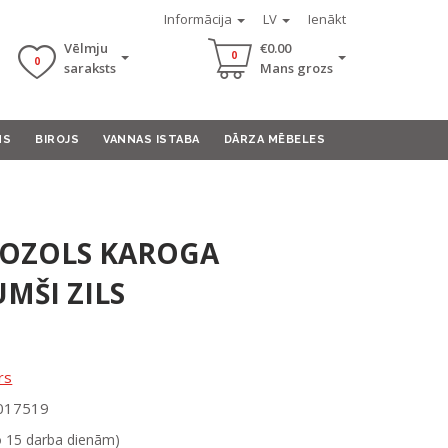
Informācija
LV
Ienākt
Vēlmju
€0.00
0
0
saraksts
Mans grozs
MS
BIROJS
VANNAS ISTABA
DĀRZA MĒBELES
A OZOLS KAROGA
MŠI ZILS
rs
0017519
o 15 darba dienām)