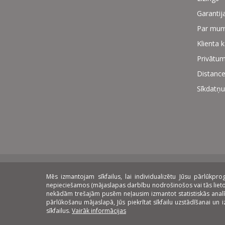
Garantij
Par mu
Klienta 
Privātum
Distance
Sīkdatņu
Mēs izmantojam sīkfailus, lai individualizētu Jūsu pārlūkp
Norēķinu veidi:
Piegāde:
Lī
nepieciešamos (mājaslapas darbību nodrošinošos vai tās lietoša
nekādām trešajām pusēm neļausim izmantot statistiskās analīzes 
pārlūkošanu mājaslapā, Jūs piekrītat sīkfailu uzstādīšanai un
sīkfailus.
Vairāk informācijas