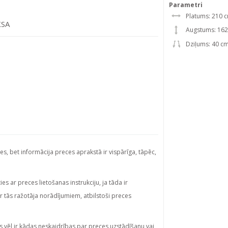
Parametri
Platums: 210 
KSA
Augstums: 16
Dziļums: 40 c
ies, bet informācija preces aprakstā ir vispārīga, tāpēc,
s ar preces lietošanas instrukciju, ja tāda ir
ar tās ražotāja norādījumiem, atbilstoši preces
s vēl ir kādas neskaidrības par preces uzstādīšanu vai