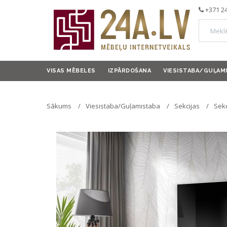
+371 2
VISAS MĒBELES
IZPĀRDOŠANA
VIESISTABA/GUĻAM
Sākums
Viesistaba/Guļamistaba
Sekcijas
Sekc