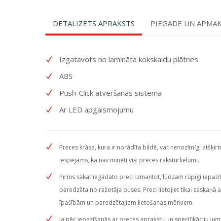
DETALIZĒTS APRAKSTS
PIEGĀDE UN APMA
Izgatavots no lamināta kokskaidu plātnes
ABS
Push-Click atvēršanas sistēma
Ar LED apgaismojumu
Preces krāsa, kura ir norādīta bildē, var nenozīmīgi atšķirt
iespējams, ka nav minēti visi preces raksturlielumi.
Pirms sākat iegādāto preci izmantot, lūdzam rūpīgi iepazītie
paredzēta no ražotāja puses. Preci lietojiet tikai saskaņā 
īpašībām un paredzētajiem lietošanas mērķiem.
Ja pēc iepazīšanās ar preces aprakstu un specifikāciju Jum