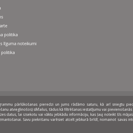
a
ms
karte
a politika
s līguma noteikumi
 politika
rogrammu pārlūkošanas pieredzi un jums rādāmo saturu, kā arī sniegtu piedāv
zings:
nu atvieglinošos) sīkfailus, tādus kā filtrēšanas iestatījumu vai pievienošanās 
datus, lai izsekotu vai vāktu jebkādu informāciju, kas ļauj noteikt šīs mājasla
 izmantošanai. Savu piekrišanu varēsiet atcelt jebkurā brīdī, nomainot savas i