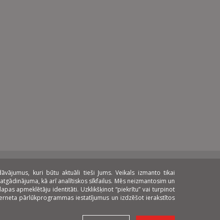
ājumus, kuri būtu aktuāli tieši Jums. Veikals izmanto tikai
atgādinājuma, kā arī analītiskos sīkfailus. Mēs neizmantosim un
pas apmeklētāju identitāti. Uzklikšķinot “piekrītu” vai turpinot
nterneta pārlūkprogrammas iestatījumus un izdzēšot ierakstītos