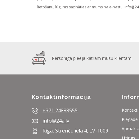
lietošanu, lūgums sazināties ar mums pa e-pastu:
info@24
Personīga pieeja katram mūsu klientam
Kontaktinformācija
Infor
+371 24888555
Kontakti
Piegāde
info@24a.lv
Apmaks
Rīga, Strenču iela 4, LV-1009
Līzings