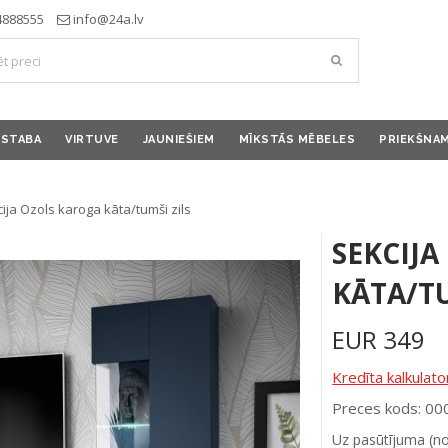
4888555
info@24a.lv
ISTABA
VIRTUVE
JAUNIEŠIEM
MĪKSTĀS MĒBELES
PRIEKŠNA
ija Ozols karoga kāta/tumši zils
SEKCIJ
KĀTA/TU
EUR
349
Kredīta kalkulato
Preces kods: 0
Uz pasūtījuma (n