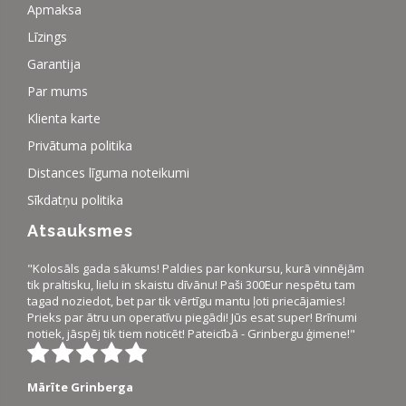
Apmaksa
Līzings
Garantija
Par mums
Klienta karte
Privātuma politika
Distances līguma noteikumi
Sīkdatņu politika
Atsauksmes
"Kolosāls gada sākums! Paldies par konkursu, kurā vinnējām
tik praltisku, lielu in skaistu dīvānu! Paši 300Eur nespētu tam
tagad noziedot, bet par tik vērtīgu mantu ļoti priecājamies!
Prieks par ātru un operatīvu piegādi! Jūs esat super! Brīnumi
notiek, jāspēj tik tiem noticēt! Pateicībā - Grinbergu ģimene!"
Mārīte Grinberga