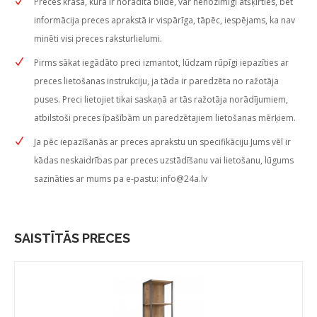
Preces krāsa, kura ir norādīta bildē, var nenozīmīgi atšķirties, bet
informācija preces aprakstā ir vispārīga, tāpēc, iespējams, ka nav
minēti visi preces raksturlielumi.
Pirms sākat iegādāto preci izmantot, lūdzam rūpīgi iepazīties ar
preces lietošanas instrukciju, ja tāda ir paredzēta no ražotāja
puses. Preci lietojiet tikai saskaņā ar tās ražotāja norādījumiem,
atbilstoši preces īpašībām un paredzētajiem lietošanas mērķiem.
Ja pēc iepazīšanās ar preces aprakstu un specifikāciju Jums vēl ir
kādas neskaidrības par preces uzstādīšanu vai lietošanu, lūgums
sazināties ar mums pa e-pastu:
info@24a.lv
SAISTĪTĀS PRECES