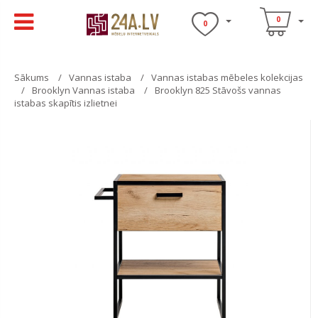
0
0
Sākums
Vannas istaba
Vannas istabas mēbeles kolekcijas
Brooklyn Vannas istaba
Brooklyn 825 Stāvošs vannas
istabas skapītis izlietnei