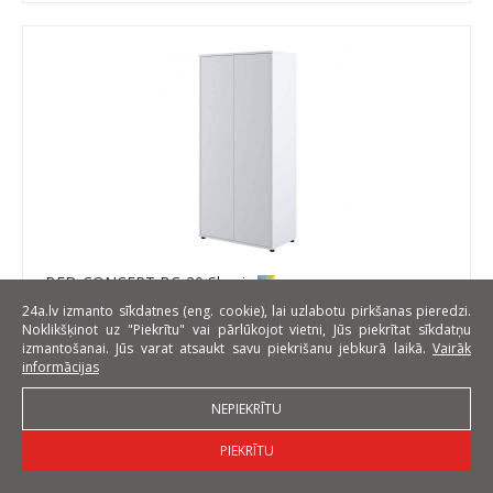
BED-CONCEPT BC-20 Skapis
24a.lv izmanto sīkdatnes (eng. cookie), lai uzlabotu pirkšanas pieredzi.
Platums: 101 cm
Noklikšķinot uz "Piekrītu" vai pārlūkojot vietni, Jūs piekrītat sīkdatņu
izmantošanai. Jūs varat atsaukt savu piekrišanu jebkurā laikā.
Vairāk
Augstums: 218 cm
informācijas
Dziļums: 55 cm
NEPIEKRĪTU
EUR 334
PIEKRĪTU