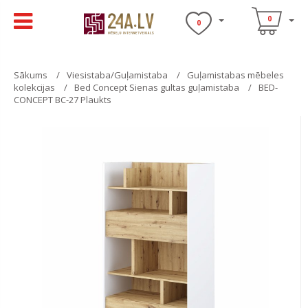
0
0
Sākums
Viesistaba/Guļamistaba
Guļamistabas mēbeles
kolekcijas
Bed Concept Sienas gultas guļamistaba
BED-
CONCEPT BC-27 Plaukts