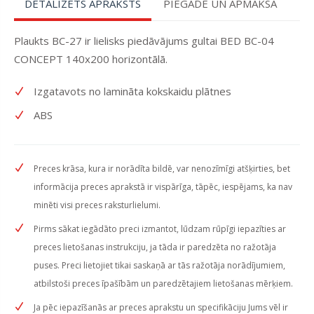
DETALIZĒTS APRAKSTS
PIEGĀDE UN APMAKSA
Plaukts BC-27 ir lielisks piedāvājums gultai BED BC-04
CONCEPT 140x200 horizontālā.
Izgatavots no lamināta kokskaidu plātnes
ABS
Preces krāsa, kura ir norādīta bildē, var nenozīmīgi atšķirties, bet
informācija preces aprakstā ir vispārīga, tāpēc, iespējams, ka nav
minēti visi preces raksturlielumi.
Pirms sākat iegādāto preci izmantot, lūdzam rūpīgi iepazīties ar
preces lietošanas instrukciju, ja tāda ir paredzēta no ražotāja
puses. Preci lietojiet tikai saskaņā ar tās ražotāja norādījumiem,
atbilstoši preces īpašībām un paredzētajiem lietošanas mērķiem.
Ja pēc iepazīšanās ar preces aprakstu un specifikāciju Jums vēl ir