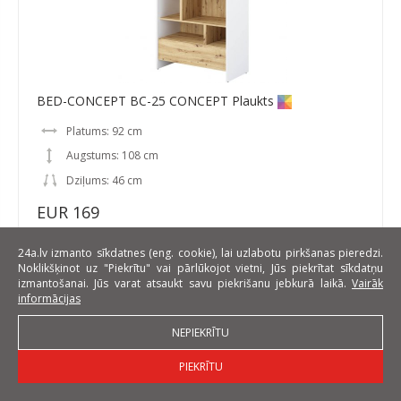
BED-CONCEPT BC-25 CONCEPT Plaukts
Platums: 92 cm
Augstums: 108 cm
Dziļums: 46 cm
EUR 169
24a.lv izmanto sīkdatnes (eng. cookie), lai uzlabotu pirkšanas pieredzi.
Noklikšķinot uz "Piekrītu" vai pārlūkojot vietni, Jūs piekrītat sīkdatņu
izmantošanai. Jūs varat atsaukt savu piekrišanu jebkurā laikā.
Vairāk
informācijas
NEPIEKRĪTU
PIEKRĪTU