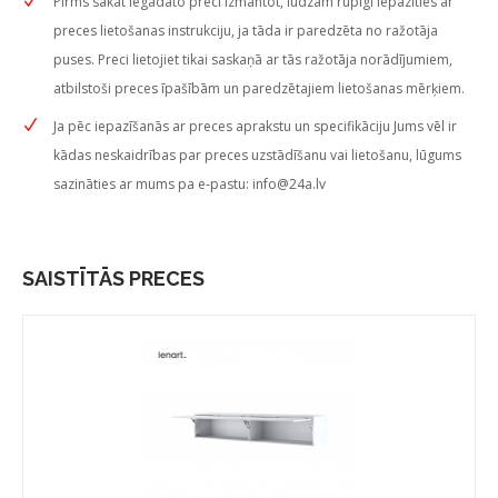
Pirms sākat iegādāto preci izmantot, lūdzam rūpīgi iepazīties ar
preces lietošanas instrukciju, ja tāda ir paredzēta no ražotāja
puses. Preci lietojiet tikai saskaņā ar tās ražotāja norādījumiem,
atbilstoši preces īpašībām un paredzētajiem lietošanas mērķiem.
Ja pēc iepazīšanās ar preces aprakstu un specifikāciju Jums vēl ir
kādas neskaidrības par preces uzstādīšanu vai lietošanu, lūgums
sazināties ar mums pa e-pastu:
info@24a.lv
SAISTĪTĀS PRECES