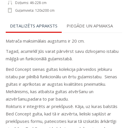
Dziļums: 46-228 cm
Guļamvieta: 120x200 cm
DETALIZĒTS APRAKSTS
PIEGĀDE UN APMAKSA
Matrača maksimālais augstums ir 20 cm.
Tagad, acumirklī Jūs varat pārvērst savu dzīvojamo istabu
mājīgā un funkcionālā guļamistabā.
Bed Concept sienas gultas kolekcija pārveidos jebkuru
istabu par pilnībā funkcionālu un ērtu guļamistabu. Sienas
gultas ir aprīkotas ar augstas kvalitātes pneimatiku.
Mehānisms, kas atbalsta gultas atvēršanu un
aizvēršanu,padara to par baudu.
Rokturis ir integrēts ar priekšpusē. Kāja, uz kuras balstās
Bed Concept gulta, kad tā ir aizvērta, lieliski saplūst ar
priekšpuses formu, pateicoties kurai tā izskatās ārkārtīgi