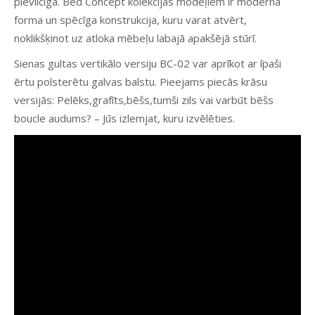
pievilcīga. Bed Concept kolekcijas modeļiem ir moderna
forma un spēcīga konstrukcija, kuru varat atvērt,
noklikšķinot uz atloka mēbeļu labajā apakšējā stūrī.
Sienas gultas vertikālo versiju BC-02 var aprīkot ar īpaši
ērtu polsterētu galvas balstu. Pieejams piecās krāsu
versijās: Pelēks,grafīts,bēšs,tumši zils vai varbūt bēšs
boucle audums? – Jūs izlemjat, kuru izvēlēties.