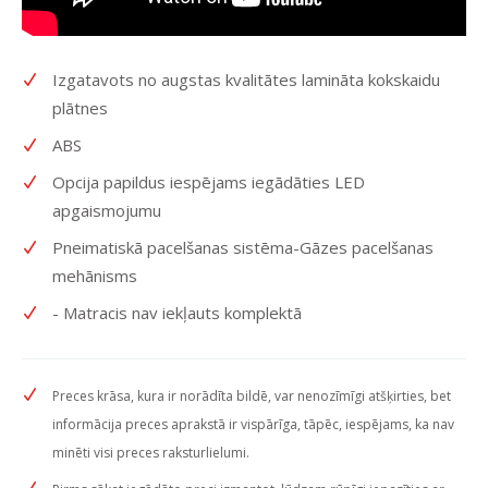
Izgatavots no augstas kvalitātes lamināta kokskaidu
plātnes
ABS
Opcija papildus iespējams iegādāties LED
apgaismojumu
Pneimatiskā pacelšanas sistēma-Gāzes pacelšanas
mehānisms
- Matracis nav iekļauts komplektā
Preces krāsa, kura ir norādīta bildē, var nenozīmīgi atšķirties, bet
informācija preces aprakstā ir vispārīga, tāpēc, iespējams, ka nav
minēti visi preces raksturlielumi.