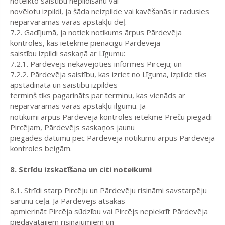
noteikto saistību nepildīšanu vai
novēlotu izpildi, ja šāda neizpilde vai kavēšanās ir radusies
nepārvaramas varas apstākļu dēļ.
7.2. Gadījumā, ja notiek notikums ārpus Pārdevēja
kontroles, kas ietekmē pienācīgu Pārdevēja
saistību izpildi saskaņā ar Līgumu:
7.2.1. Pārdevējs nekavējoties informēs Pircēju; un
7.2.2. Pārdevēja saistību, kas izriet no Līguma, izpilde tiks
apstādināta un saistību izpildes
termiņš tiks pagarināts par termiņu, kas vienāds ar
nepārvaramas varas apstākļu ilgumu. Ja
notikumi ārpus Pārdevēja kontroles ietekmē Preču piegādi
Pircējam, Pārdevējs saskaņos jaunu
piegādes datumu pēc Pārdevēja notikumu ārpus Pārdevēja
kontroles beigām.
8. Strīdu izskatīšana un citi noteikumi
8.1. Strīdi starp Pircēju un Pārdevēju risināmi savstarpēju
sarunu ceļā. Ja Pārdevējs atsakās
apmierināt Pircēja sūdzību vai Pircējs nepiekrīt Pārdevēja
piedāvātajiem risinājumiem un