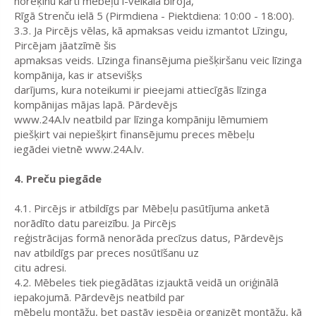
norēķinu karti mēbeļu i-veikala birojā,
Rīgā Strenču ielā 5 (Pirmdiena - Piektdiena: 10:00 - 18:00).
3.3. Ja Pircējs vēlas, kā apmaksas veidu izmantot Līzingu,
Pircējam jāatzīmē šis
apmaksas veids. Līzinga finansējuma piešķiršanu veic līzinga
kompānija, kas ir atsevišķs
darījums, kura noteikumi ir pieejami attiecīgās līzinga
kompānijas mājas lapā. Pārdevējs
www.24A.lv neatbild par līzinga kompāniju lēmumiem
piešķirt vai nepiešķirt finansējumu preces mēbeļu
iegādei vietnē www.24A.lv.
4. Preču piegāde
4.1. Pircējs ir atbildīgs par Mēbeļu pasūtījuma anketā
norādīto datu pareizību. Ja Pircējs
reģistrācijas formā nenorāda precīzus datus, Pārdevējs
nav atbildīgs par preces nosūtīšanu uz
citu adresi.
4.2. Mēbeles tiek piegādātas izjauktā veidā un oriģinālā
iepakojumā. Pārdevējs neatbild par
mēbeļu montāžu, bet pastāv iespēja organizēt montāžu, kā