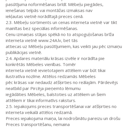
pasūtījuma noformēšanas brīdī. Mēbeļu piegādes,
ienešanas telpās vai montāžas izmaksas nav
iekļautas vietnē norādītajā preces cenā.
2.3. Mēbeļu sortiments un cenas interneta vietnē var tikt
mainītas bez speciālas informēšanas.
Cenu izmaiņas stājas spēkā no to atspoguļošanas brīža
interneta vietnē www.24A.lv, bet tās
attiecas uz Mēbeļu pasūtījumiem, kas veikti jau pēc izmaiņu
publikācijas vietnē.
2.4. Apdares materiālu krāsas izvēle ir norādīta pie
konkrētās Mēbeles vienības. Tomēr
interneta vietnē ievietotajiem attēliem var būt tikai
ilustratīva nozīme. Attēlos redzamās Mēbeles
pēc krāsas var nedaudz atšķirties no reālajām. Pārdevējs
neatbild par Pircēja pieņemto lēmumu
iegādāties Mēbeles, balstoties uz attēliem un šiem
attēliem ir tikai informatīvs raksturs.
2.5. Iepakojums preces transportēšanai var atšķirties no
interneta veikalā attēlos redzamā.
Preces iepakojuma maiņa, lai nodrošinātu pareizu un drošu
Preces transportēšanu, nemaina