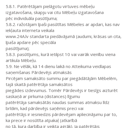
5.8.1. Patērētājam pielāgotu virtuves mēbeļu
izgatavošana, skapju vai citu Mēbeļu izgatavošana
pēc individuāla pasūtījuma;
5.8.2. ražotājam īpaši pasūtītas Mēbeles ar apdari, kas nav
iekļauta interneta veikala
www.24A.lv standarta piedāvājumā (audumi, krāsas un cita,
īpaša apdare pēc speciāla
pasūtījuma);
5.8.3. pasūtījums, kurā ietilpst 10 vai vairāk vienību viena
artikula Mēbeļu.
5.9. Ne vēlāk, kā 14 dienu laikā no Atteikuma veidlapas
saņemšanas Pārdevējs atmaksās
Pircējam samaksāto summu par piegādātājām Mēbelēm,
tajā skaitā patērētāja samaksātos
piegādes izdevumus. Tomēr Pārdevējs ir tiesīgs aizturēt
saskaņā ar pirkuma (distances) līgumu
patērētāja samaksātās naudas summas atmaksu līdz
brīdim, kad pārdevējs saņēmis preci vai
patērētājs ir iesniedzis pārdevējam apliecinājumu par to,
ka prece ir nosūtīta atpakaļ (atkarībā
no tā, kura darbība ir veikta agrāk). Ja patērētājs