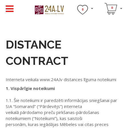
0
0
DISTANCE
CONTRACT
Interneta veikala www.24A.lv distances līguma noteikumi
1. Vispārīgie noteikumi
1.1. Šie noteikumi ir paredzēti informācijas sniegšanai par
SIA “
Somarand
” (“Pārdevējs”) interneta
veikalā pārdodamo preču pirkšanas-pārdošanas
noteikumiem (“Noteikumi”), kas saistoši
personām, kuras iegādājas Mēbeles vai citas preces