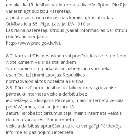
nosaka, ka tā tiesības vai intereses tika pārkāptas, Pircējs
var iesniegt sūdzību Patērētāju
ārpustiesas strīdu risināšanas komisijā, kas atrodas
Brīvības iela 55, Rīga, Latvija, LV-1010 un
kas risina patērētāju strīdus (vairāk informācijas par strīdu
risināšanu pieejama
http://www.ptac.gov.lv/lv).
8.2. Katrs strīds, nesaskaņa vai prasība, kas izriet no šiem
Noteikumiem vai ir saistīti ar šiem
Noteikumiem, to pārkāpšanu, izbeigšanu vai spēkā
esamību, izšķirami Latvijas Republikas
normatīvajos aktos noteiktajā kārtībā.
8.3. Pārdevējam ir tiesības uz laiku vai neatgriezeniski
pārtraukt interneta veikala darbību bez
iepriekšēja brīdinājuma Pircējam, mainīt interneta veikala
piedāvājumus, visu un jebkuru tā
saturu, ierobežot pirkumus tajā, mainīt interneta veikala
domēnu vai adresi. Par interneta
veikala darbības apturēšanu uz laiku vai galīgi Pārdevējs
informē ar paziņojumu interneta