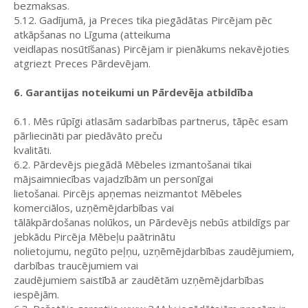
bezmaksas.
5.12. Gadījumā, ja Preces tika piegādātas Pircējam pēc
atkāpšanas no Līguma (atteikuma
veidlapas nosūtīšanas) Pircējam ir pienākums nekavējoties
atgriezt Preces Pārdevējam.
6. Garantijas noteikumi un Pārdevēja atbildība
6.1. Mēs rūpīgi atlasām sadarbības partnerus, tāpēc esam
pārliecināti par piedāvāto preču
kvalitāti.
6.2. Pārdevējs piegādā Mēbeles izmantošanai tikai
mājsaimniecības vajadzībām un personīgai
lietošanai. Pircējs apņemas neizmantot Mēbeles
komerciālos, uzņēmējdarbības vai
tālākpārdošanas nolūkos, un Pārdevējs nebūs atbildīgs par
jebkādu Pircēja Mēbeļu paātrinātu
nolietojumu, negūto peļņu, uzņēmējdarbības zaudējumiem,
darbības traucējumiem vai
zaudējumiem saistībā ar zaudētām uzņēmējdarbības
iespējām.