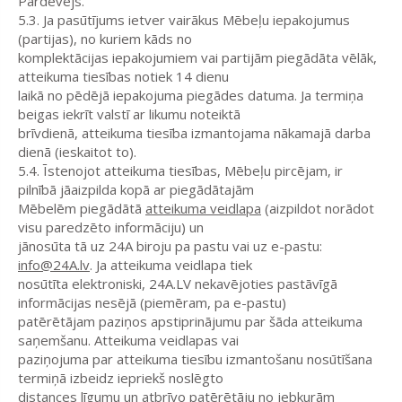
Pārdevējs.
5.3. Ja pasūtījums ietver vairākus Mēbeļu iepakojumus
(partijas), no kuriem kāds no
komplektācijas iepakojumiem vai partijām piegādāta vēlāk,
atteikuma tiesības notiek 14 dienu
laikā no pēdējā iepakojuma piegādes datuma. Ja termiņa
beigas iekrīt valstī ar likumu noteiktā
brīvdienā, atteikuma tiesība izmantojama nākamajā darba
dienā (ieskaitot to).
5.4. Īstenojot atteikuma tiesības, Mēbeļu pircējam, ir
pilnībā jāaizpilda kopā ar piegādātajām
Mēbelēm piegādātā
atteikuma veidlapa
(aizpildot norādot
visu paredzēto informāciju) un
jānosūta tā uz 24A biroju pa pastu vai uz e-pastu:
info@24A.lv
. Ja atteikuma veidlapa tiek
nosūtīta elektroniski, 24A.LV nekavējoties pastāvīgā
informācijas nesējā (piemēram, pa e-pastu)
patērētājam paziņos apstiprinājumu par šāda atteikuma
saņemšanu. Atteikuma veidlapas vai
paziņojuma par atteikuma tiesību izmantošanu nosūtīšana
termiņā izbeidz iepriekš noslēgto
distances līgumu un atbrīvo patērētāju no jebkurām