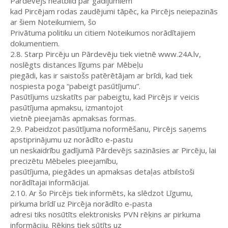
Pārdevējs neatbild par gadījumiem
kad Pircējam rodas zaudējumi tāpēc, ka Pircējs neiepazinās
ar šiem Noteikumiem, šo
Privātuma politiku un citiem Noteikumos norādītajiem
dokumentiem.
2.8. Starp Pircēju un Pārdevēju tiek vietnē www.24A.lv,
noslēgts distances līgums par Mēbeļu
piegādi, kas ir saistošs patērētājam ar brīdi, kad tiek
nospiesta poga “pabeigt pasūtījumu”.
Pasūtījums uzskatīts par pabeigtu, kad Pircējs ir veicis
pasūtījuma apmaksu, izmantojot
vietnē pieejamās apmaksas formas.
2.9. Pabeidzot pasūtījuma noformēšanu, Pircējs saņems
apstiprinājumu uz norādīto e-pastu
un neskaidrību gadījumā Pārdevējs sazināsies ar Pircēju, lai
precizētu Mēbeles pieejamību,
pasūtījuma, piegādes un apmaksas detaļas atbilstoši
norādītajai informācijai.
2.10. Ar šo Pircējs tiek informēts, ka slēdzot Līgumu,
pirkuma brīdī uz Pircēja norādīto e-pasta
adresi tiks nosūtīts elektronisks PVN rēķins ar pirkuma
informāciju. Rēķins tiek sūtīts uz