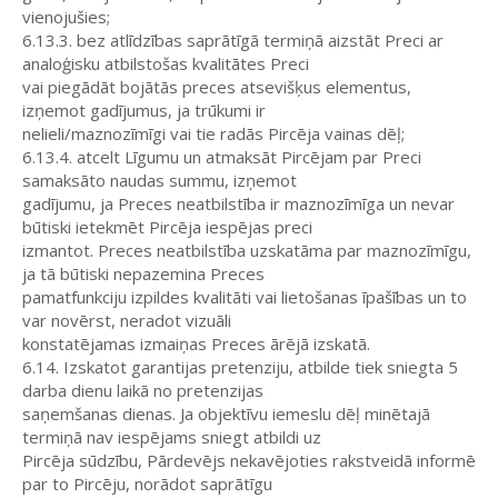
vienojušies;
6.13.3. bez atlīdzības saprātīgā termiņā aizstāt Preci ar
analoģisku atbilstošas kvalitātes Preci
vai piegādāt bojātās preces atsevišķus elementus,
izņemot gadījumus, ja trūkumi ir
nelieli/maznozīmīgi vai tie radās Pircēja vainas dēļ;
6.13.4. atcelt Līgumu un atmaksāt Pircējam par Preci
samaksāto naudas summu, izņemot
gadījumu, ja Preces neatbilstība ir maznozīmīga un nevar
būtiski ietekmēt Pircēja iespējas preci
izmantot. Preces neatbilstība uzskatāma par maznozīmīgu,
ja tā būtiski nepazemina Preces
pamatfunkciju izpildes kvalitāti vai lietošanas īpašības un to
var novērst, neradot vizuāli
konstatējamas izmaiņas Preces ārējā izskatā.
6.14. Izskatot garantijas pretenziju, atbilde tiek sniegta 5
darba dienu laikā no pretenzijas
saņemšanas dienas. Ja objektīvu iemeslu dēļ minētajā
termiņā nav iespējams sniegt atbildi uz
Pircēja sūdzību, Pārdevējs nekavējoties rakstveidā informē
par to Pircēju, norādot saprātīgu