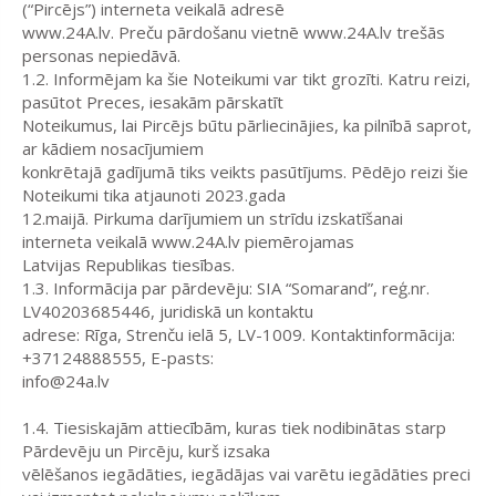
(“Pircējs”) interneta veikalā adresē
www.24A.lv. Preču pārdošanu vietnē www.24A.lv trešās
personas nepiedāvā.
1.2. Informējam ka šie Noteikumi var tikt grozīti. Katru reizi,
pasūtot Preces, iesakām pārskatīt
Noteikumus, lai Pircējs būtu pārliecinājies, ka pilnībā saprot,
ar kādiem nosacījumiem
konkrētajā gadījumā tiks veikts pasūtījums. Pēdējo reizi šie
Noteikumi tika atjaunoti 2023.gada
12.maijā. Pirkuma darījumiem un strīdu izskatīšanai
interneta veikalā www.24A.lv piemērojamas
Latvijas Republikas tiesības.
1.3. Informācija par pārdevēju: SIA “
Somarand
”, reģ.nr.
LV40203685446, juridiskā un kontaktu
adrese: Rīga, Strenču ielā 5, LV-1009. Kontaktinformācija:
+37124888555, E-pasts:
info@24a.lv
1.4. Tiesiskajām attiecībām, kuras tiek nodibinātas starp
Pārdevēju un Pircēju, kurš izsaka
vēlēšanos iegādāties, iegādājas vai varētu iegādāties preci