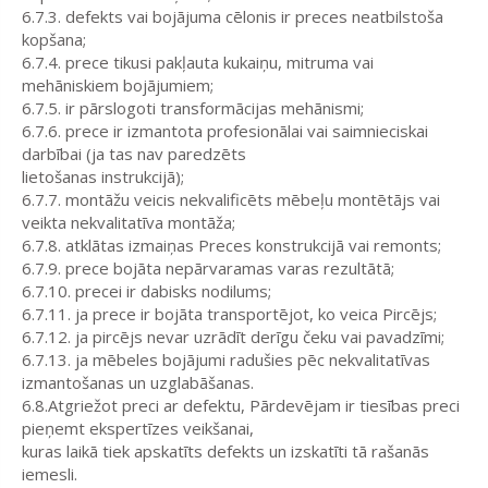
6.7.3. defekts vai bojājuma cēlonis ir preces neatbilstoša
kopšana;
6.7.4. prece tikusi pakļauta kukaiņu, mitruma vai
mehāniskiem bojājumiem;
6.7.5. ir pārslogoti transformācijas mehānismi;
6.7.6. prece ir izmantota profesionālai vai saimnieciskai
darbībai (ja tas nav paredzēts
lietošanas instrukcijā);
6.7.7. montāžu veicis nekvalificēts mēbeļu montētājs vai
veikta nekvalitatīva montāža;
6.7.8. atklātas izmaiņas Preces konstrukcijā vai remonts;
6.7.9. prece bojāta nepārvaramas varas rezultātā;
6.7.10. precei ir dabisks nodilums;
6.7.11. ja prece ir bojāta transportējot, ko veica Pircējs;
6.7.12. ja pircējs nevar uzrādīt derīgu čeku vai pavadzīmi;
6.7.13. ja mēbeles bojājumi radušies pēc nekvalitatīvas
izmantošanas un uzglabāšanas.
6.8.Atgriežot preci ar defektu, Pārdevējam ir tiesības preci
pieņemt ekspertīzes veikšanai,
kuras laikā tiek apskatīts defekts un izskatīti tā rašanās
iemesli.