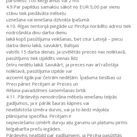
pārsniedz 100 kilogramus vai 2 m3.
4.9.Par papildus samaksu sākot no EUR 5,00 par vienu
stāvu tiek piedāvāta mēbeļu
uznešana vai ienešana dzīvokļa īpašumā.
4.10. Rīgas teritorijā piegāde uz Pircēja norādīto adresi tiek
nodrošināta divu darba dienu
laikā kopš pasūtījuma veikšanas, bet citur Latvijā – piecu
darba dienu laikā, savukārt, Baltijas
valstīs 15 darba dienas. Ja izvēlētās preces nav noliktavā,
pasūtījums tiek izpildīts vienas līdz
četru nedēļu laikā. Savukārt, ja preces nav arī ražotāja
noliktavā, pasūtījuma izpilde var
aizņemt ilgāk par četrām nedēļām. Īpašuma tiesības uz
Preci pāriet Pircējam ar Preces un
Rēķina-pavadzīmes saņemšanas brīdi.
4.11. Pārdevējs nenodrošina mēbeļu ienešanu telpās
gadījumos, ja ir pārāk šauras kāpnes vai
neatbilstoša izmēra durvis, vai ja to liedz mājokļa
plānojuma specifika. Pircējam ir
nepieciešams izmērīt durvju aiļu garumu un platumu pirms
lielgabarīta preču iegādes.
Pārdevējs neatbild par gadījumiem, ja Pircēja pasūtītās