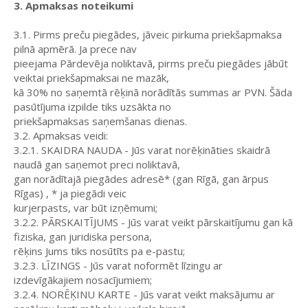
3. Apmaksas noteikumi
3.1. Pirms preču piegādes, jāveic pirkuma priekšapmaksa
pilnā apmērā. Ja prece nav
pieejama Pārdevēja noliktavā, pirms preču piegādes jābūt
veiktai priekšapmaksai ne mazāk,
kā 30% no saņemtā rēķinā norādītās summas ar PVN. Šāda
pasūtījuma izpilde tiks uzsākta no
priekšapmaksas saņemšanas dienas.
3.2. Apmaksas veidi:
3.2.1. SKAIDRA NAUDA - Jūs varat norēķināties skaidrā
naudā gan saņemot preci noliktavā,
gan norādītajā piegādes adresē* (gan Rīgā, gan ārpus
Rīgas) , * ja piegādi veic
kurjerpasts, var būt izņēmumi;
3.2.2. PĀRSKAITĪJUMS - Jūs varat veikt pārskaitījumu gan kā
fiziska, gan juridiska persona,
rēķins Jums tiks nosūtīts pa e-pastu;
3.2.3. LĪZINGS - Jūs varat noformēt līzingu ar
izdevīgākajiem nosacījumiem;
3.2.4. NORĒĶINU KARTE - Jūs varat veikt maksājumu ar