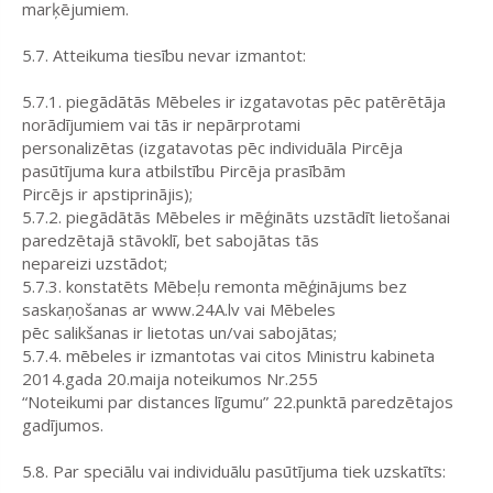
marķējumiem.
5.7. Atteikuma tiesību nevar izmantot:
5.7.1. piegādātās Mēbeles ir izgatavotas pēc patērētāja
norādījumiem vai tās ir nepārprotami
personalizētas (izgatavotas pēc individuāla Pircēja
pasūtījuma kura atbilstību Pircēja prasībām
Pircējs ir apstiprinājis);
5.7.2. piegādātās Mēbeles ir mēģināts uzstādīt lietošanai
paredzētajā stāvoklī, bet sabojātas tās
nepareizi uzstādot;
5.7.3. konstatēts Mēbeļu remonta mēģinājums bez
saskaņošanas ar www.24A.lv vai Mēbeles
pēc salikšanas ir lietotas un/vai sabojātas;
5.7.4. mēbeles ir izmantotas vai citos Ministru kabineta
2014.gada 20.maija noteikumos Nr.255
“Noteikumi par distances līgumu” 22.punktā paredzētajos
gadījumos.
5.8. Par speciālu vai individuālu pasūtījuma tiek uzskatīts: