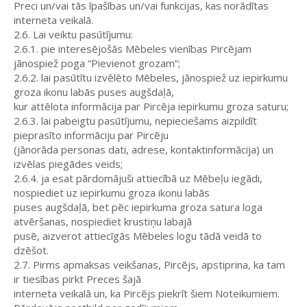
Preci un/vai tās īpašības un/vai funkcijas, kas norādītas
interneta veikalā.
2.6. Lai veiktu pasūtījumu:
2.6.1. pie interesējošās Mēbeles vienības Pircējam
jānospiež poga “Pievienot grozam”;
2.6.2. lai pasūtītu izvēlēto Mēbeles, jānospiež uz iepirkumu
groza ikonu labās puses augšdaļā,
kur attēlota informācija par Pircēja iepirkumu groza saturu;
2.6.3. lai pabeigtu pasūtījumu, nepieciešams aizpildīt
pieprasīto informāciju par Pircēju
(jānorāda personas dati, adrese, kontaktinformācija) un
izvēlas piegādes veids;
2.6.4. ja esat pārdomājuši attiecībā uz Mēbeļu iegādi,
nospiediet uz iepirkumu groza ikonu labās
puses augšdaļā, bet pēc iepirkuma groza satura loga
atvēršanas, nospiediet krustiņu labajā
pusē, aizverot attiecīgās Mēbeles logu tādā veidā to
dzēšot.
2.7. Pirms apmaksas veikšanas, Pircējs, apstiprina, ka tam
ir tiesības pirkt Preces šajā
interneta veikalā un, ka Pircējs piekrīt šiem Noteikumiem.