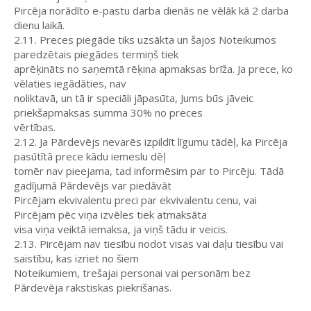
Pircēja norādīto e-pastu darba dienās ne vēlāk kā 2 darba
dienu laikā.
2.11. Preces piegāde tiks uzsākta un šajos Noteikumos
paredzētais piegādes termiņš tiek
aprēķināts no saņemtā rēķina apmaksas brīža. Ja prece, ko
vēlaties iegādāties, nav
noliktavā, un tā ir speciāli jāpasūta, Jums būs jāveic
priekšapmaksas summa 30% no preces
vērtības.
2.12. Ja Pārdevējs nevarēs izpildīt līgumu tādēļ, ka Pircēja
pasūtītā prece kādu iemeslu dēļ
tomēr nav pieejama, tad informēsim par to Pircēju. Tādā
gadījumā Pārdevējs var piedāvāt
Pircējam ekvivalentu preci par ekvivalentu cenu, vai
Pircējam pēc viņa izvēles tiek atmaksāta
visa viņa veiktā iemaksa, ja viņš tādu ir veicis.
2.13. Pircējam nav tiesību nodot visas vai daļu tiesību vai
saistību, kas izriet no šiem
Noteikumiem, trešajai personai vai personām bez
Pārdevēja rakstiskas piekrišanas.