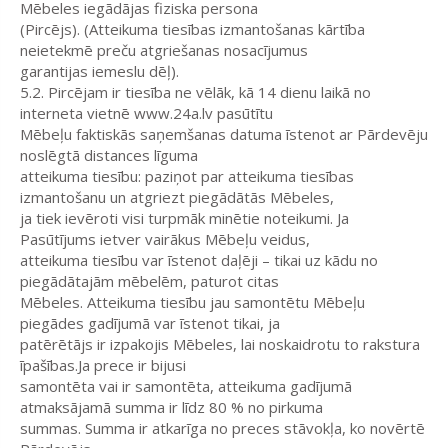
Mēbeles iegādājas fiziska persona
(Pircējs). (Atteikuma tiesības izmantošanas kārtība
neietekmē preču atgriešanas nosacījumus
garantijas iemeslu dēļ).
5.2. Pircējam ir tiesība ne vēlāk, kā 14 dienu laikā no
interneta vietnē www.24a.lv pasūtītu
Mēbeļu faktiskās saņemšanas datuma īstenot ar Pārdevēju
noslēgtā distances līguma
atteikuma tiesību: paziņot par atteikuma tiesības
izmantošanu un atgriezt piegādātās Mēbeles,
ja tiek ievēroti visi turpmāk minētie noteikumi. Ja
Pasūtījums ietver vairākus Mēbeļu veidus,
atteikuma tiesību var īstenot daļēji – tikai uz kādu no
piegādātajām mēbelēm, paturot citas
Mēbeles. Atteikuma tiesību jau samontētu Mēbeļu
piegādes gadījumā var īstenot tikai, ja
patērētājs ir izpakojis Mēbeles, lai noskaidrotu to rakstura
īpašības.Ja prece ir bijusi
samontēta vai ir samontēta, atteikuma gadījumā
atmaksājamā summa ir līdz 80 % no pirkuma
summas. Summa ir atkarīga no preces stāvokļa, ko novērtē