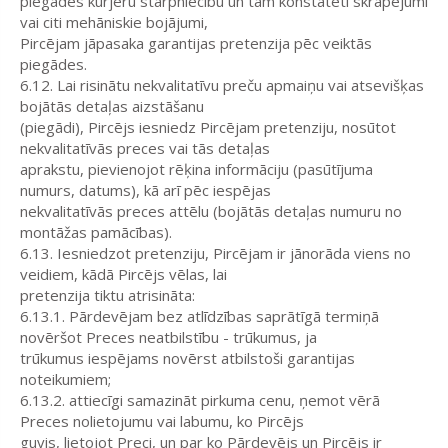
piegādes kurjeru starpniecību un tām konstatēti skrāpējumi
vai citi mehāniskie bojājumi,
Pircējam jāpasaka garantijas pretenzija pēc veiktās
piegādes.
6.12. Lai risinātu nekvalitatīvu preču apmaiņu vai atsevišķas
bojātās detaļas aizstāšanu
(piegādi), Pircējs iesniedz Pircējam pretenziju, nosūtot
nekvalitatīvās preces vai tās detaļas
aprakstu, pievienojot rēķina informāciju (pasūtījuma
numurs, datums), kā arī pēc iespējas
nekvalitatīvās preces attēlu (bojātās detaļas numuru no
montāžas pamācības).
6.13. Iesniedzot pretenziju, Pircējam ir jānorāda viens no
veidiem, kādā Pircējs vēlas, lai
pretenzija tiktu atrisināta:
6.13.1. Pārdevējam bez atlīdzības saprātīgā termiņā
novēršot Preces neatbilstību - trūkumus, ja
trūkumus iespējams novērst atbilstoši garantijas
noteikumiem;
6.13.2. attiecīgi samazināt pirkuma cenu, ņemot vērā
Preces nolietojumu vai labumu, ko Pircējs
guvis, lietojot Preci, un par ko Pārdevējs un Pircējs ir