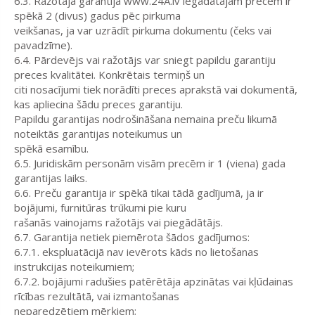
6.3. Ražotāja garantija www.24A.lv iegādātajām precēm ir
spēkā 2 (divus) gadus pēc pirkuma
veikšanas, ja var uzrādīt pirkuma dokumentu (čeks vai
pavadzīme).
6.4. Pārdevējs vai ražotājs var sniegt papildu garantiju
preces kvalitātei. Konkrētais termiņš un
citi nosacījumi tiek norādīti preces aprakstā vai dokumentā,
kas apliecina šādu preces garantiju.
Papildu garantijas nodrošināšana nemaina preču likumā
noteiktās garantijas noteikumus un
spēkā esamību.
6.5. Juridiskām personām visām precēm ir 1 (viena) gada
garantijas laiks.
6.6. Preču garantija ir spēkā tikai tādā gadījumā, ja ir
bojājumi, furnitūras trūkumi pie kuru
rašanās vainojams ražotājs vai piegādātājs.
6.7. Garantija netiek piemērota šādos gadījumos:
6.7.1. ekspluatācijā nav ievērots kāds no lietošanas
instrukcijas noteikumiem;
6.7.2. bojājumi radušies patērētāja apzinātas vai kļūdainas
rīcības rezultātā, vai izmantošanas
neparedzētiem mērķiem;