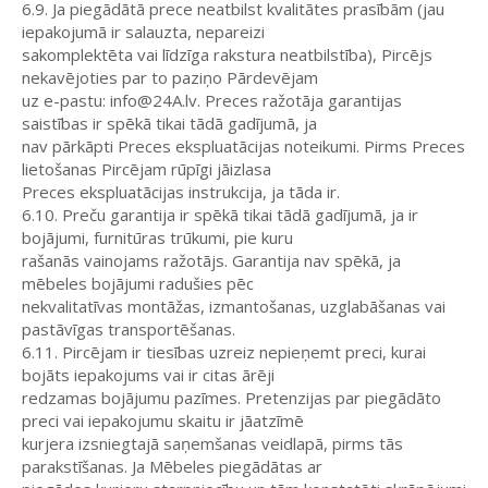
6.9. Ja piegādātā prece neatbilst kvalitātes prasībām (jau
iepakojumā ir salauzta, nepareizi
sakomplektēta vai līdzīga rakstura neatbilstība), Pircējs
nekavējoties par to paziņo Pārdevējam
uz e-pastu: info@24A.lv. Preces ražotāja garantijas
saistības ir spēkā tikai tādā gadījumā, ja
nav pārkāpti Preces ekspluatācijas noteikumi. Pirms Preces
lietošanas Pircējam rūpīgi jāizlasa
Preces ekspluatācijas instrukcija, ja tāda ir.
6.10. Preču garantija ir spēkā tikai tādā gadījumā, ja ir
bojājumi, furnitūras trūkumi, pie kuru
rašanās vainojams ražotājs. Garantija nav spēkā, ja
mēbeles bojājumi radušies pēc
nekvalitatīvas montāžas, izmantošanas, uzglabāšanas vai
pastāvīgas transportēšanas.
6.11. Pircējam ir tiesības uzreiz nepieņemt preci, kurai
bojāts iepakojums vai ir citas ārēji
redzamas bojājumu pazīmes. Pretenzijas par piegādāto
preci vai iepakojumu skaitu ir jāatzīmē
kurjera izsniegtajā saņemšanas veidlapā, pirms tās
parakstīšanas. Ja Mēbeles piegādātas ar