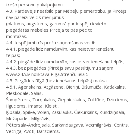
trešo personu pakalpojumu.
4.3. Pārdevējs neatbild par Mēbeļu piemērotību, ja Pircējs
nav pareizi veicis mērījumus
(platums, augstums, garums) par iespēju ievietot
piegādātās mēbeles Pircēja telpās pēc to
montāžas.
4.4. Iespējami trīs preču saņemšanas veidi:
4.4.1. piegāde līdz namdurvīm, kas neietver ienešanu
telpās;
4.4.2. piegāde līdz namdurvīm, kas ietver ienešanu telpās;
4.4.3. bez piegādes (Pircējs savu pasūtījumu saņem
www.24A.lv noliktavā Rīgā,Strenču ielā 5.
4.5. Piegādes Rīgā (bez ienešanas telpās) maksa:
4.5.1. Āgenskalns, Atgāzene, Bieriņi, Bišumuiža, Katlakalns,
Pleskodāle, Salas,
Šampēteris, Torņakalns, Ziepniekkalns, Zolitūde, Dzirciems,
Iļģuciems, Imanta, Kleisti,
Ķīpsala, Spilve, Voleri, Zasulauks, Čiekurkalns, Kundziņsala,
Mežaparks, Milgrāvis,
Pētersala-Andrejsala, Sarkandaugava, Vecmilgrāvis, Centrs,
Vecrīga, Avoti, Dārzciems,