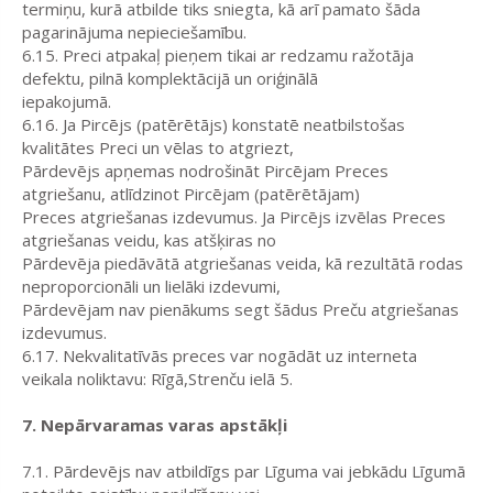
termiņu, kurā atbilde tiks sniegta, kā arī pamato šāda
pagarinājuma nepieciešamību.
6.15. Preci atpakaļ pieņem tikai ar redzamu ražotāja
defektu, pilnā komplektācijā un oriģinālā
iepakojumā.
6.16. Ja Pircējs (patērētājs) konstatē neatbilstošas
kvalitātes Preci un vēlas to atgriezt,
Pārdevējs apņemas nodrošināt Pircējam Preces
atgriešanu, atlīdzinot Pircējam (patērētājam)
Preces atgriešanas izdevumus. Ja Pircējs izvēlas Preces
atgriešanas veidu, kas atšķiras no
Pārdevēja piedāvātā atgriešanas veida, kā rezultātā rodas
neproporcionāli un lielāki izdevumi,
Pārdevējam nav pienākums segt šādus Preču atgriešanas
izdevumus.
6.17. Nekvalitatīvās preces var nogādāt uz interneta
veikala noliktavu: Rīgā,Strenču ielā 5.
7. Nepārvaramas varas apstākļi
7.1. Pārdevējs nav atbildīgs par Līguma vai jebkādu Līgumā