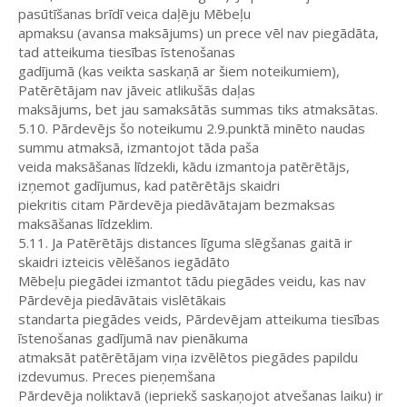
pasūtīšanas brīdī veica daļēju Mēbeļu
apmaksu (avansa maksājums) un prece vēl nav piegādāta,
tad atteikuma tiesības īstenošanas
gadījumā (kas veikta saskaņā ar šiem noteikumiem),
Patērētājam nav jāveic atlikušās daļas
maksājums, bet jau samaksātās summas tiks atmaksātas.
5.10. Pārdevējs šo noteikumu 2.9.punktā minēto naudas
summu atmaksā, izmantojot tāda paša
veida maksāšanas līdzekli, kādu izmantoja patērētājs,
izņemot gadījumus, kad patērētājs skaidri
piekritis citam Pārdevēja piedāvātajam bezmaksas
maksāšanas līdzeklim.
5.11. Ja Patērētājs distances līguma slēgšanas gaitā ir
skaidri izteicis vēlēšanos iegādāto
Mēbeļu piegādei izmantot tādu piegādes veidu, kas nav
Pārdevēja piedāvātais vislētākais
standarta piegādes veids, Pārdevējam atteikuma tiesības
īstenošanas gadījumā nav pienākuma
atmaksāt patērētājam viņa izvēlētos piegādes papildu
izdevumus. Preces pieņemšana
Pārdevēja noliktavā (iepriekš saskaņojot atvešanas laiku) ir