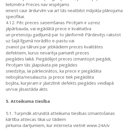
lielizmēra Preces nav iespējams
ienest caur ārdurvīm vai arī tās neatbilst mājokļa plānojuma
specifikai.
4.12. Pēc preces saņemšanas Pircējam ir uzreiz
jāpārbauda, vai iegādātā prece ir kvalitatīva
un pretenziju gadījumā par to jāinformē Pārdevējs rakstot
uz šajā līgumā norādīto e-pastu vai
zvanot pa tālruni par jebkādiem preces kvalitātes
defektiem, kurus nevarēja pamanīt preces
piegādes laikā. Piegādājot preces izmantojot piegādi,
Pircējam tās jāapskata pie piegādes
sniedzēja, lai pārliecinātos, ka prece ir piegādāta
nebojāta/nesalauzta. Ja prece tiek piegādāta
bojāta, kurjeram ir jāatzīmē defekts piegādes veidlapā
un/vai jāsastāda akts.
5. Atteikuma tiesība
5.1. Turpmāk atrunātā atteikuma tiesības izmantošanas
kārtība attiecas tikai uz tādiem
pirkuma darījumiem, kur interneta vietnē www.24A.lv