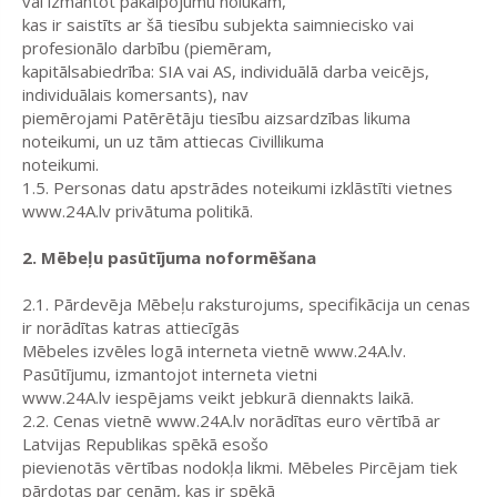
vai izmantot pakalpojumu nolūkam,
kas ir saistīts ar šā tiesību subjekta saimniecisko vai
profesionālo darbību (piemēram,
kapitālsabiedrība: SIA vai AS, individuālā darba veicējs,
individuālais komersants), nav
piemērojami Patērētāju tiesību aizsardzības likuma
noteikumi, un uz tām attiecas Civillikuma
noteikumi.
1.5. Personas datu apstrādes noteikumi izklāstīti vietnes
www.24A.lv privātuma politikā.
2. Mēbeļu pasūtījuma noformēšana
2.1. Pārdevēja Mēbeļu raksturojums, specifikācija un cenas
ir norādītas katras attiecīgās
Mēbeles izvēles logā interneta vietnē www.24A.lv.
Pasūtījumu, izmantojot interneta vietni
www.24A.lv iespējams veikt jebkurā diennakts laikā.
2.2. Cenas vietnē www.24A.lv norādītas euro vērtībā ar
Latvijas Republikas spēkā esošo
pievienotās vērtības nodokļa likmi. Mēbeles Pircējam tiek
pārdotas par cenām, kas ir spēkā