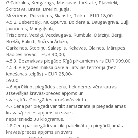
Grīziņkalns, Ķengarags, Maskavas forštate, Pļavnieki,
Škirotava, Brasa, Dreiliņi, Jugla,
Mežciems, Purvciems, Skanste, Teika – EUR 18,00;
4.5.2. Beberbeķi, Mūkupurvs, Bolderāja, Daugavgrīva, Buļļi,
Jaunciems, Mangaļsala,
Trīsciems, Vecāķi, Vecdaugava, Rumbula, Dārziņi, Berģi,
Brekši, Bukulti, Suži vai Ādažu,
Garkalnes, Stopiņu, Salaspils, Ķekavas, Olaines, Mārupes,
Babītes novadi– EUR 30,00;
4.5.3. Bezmaksas piegāde Rīgā pirkumiem virs EUR 999,00;
4.5.4. Piegādes maksa pārējā Latvijas teritorijā (bez
ienešanas telpās) – EUR 25,00-
59,00.
4.6.Aprēķinot piegādes cenu, tiek ņemts vēra katras
atsevišķas kravas/preces apjoms un
svars, kā arī piegādes atrašanās vieta.
4.7.Cena par piegādi var tikt samazināta ja piegādājamās
kravas/preces apjoms un svars
nepārsniedz 30 kilogramus.
4.8.Cena par piegādi var tikt palielināta ja piegādājamās
kravas/preces apjoms un svars