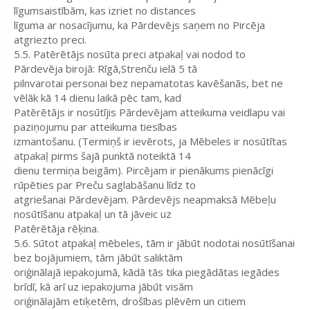
līgumsaistībām, kas izriet no distances
līguma ar nosacījumu, ka Pārdevējs saņem no Pircēja
atgriezto preci.
5.5. Patērētājs nosūta preci atpakaļ vai nodod to
Pārdevēja birojā: Rīgā,Strenču ielā 5 tā
pilnvarotai personai bez nepamatotas kavēšanās, bet ne
vēlāk kā 14 dienu laikā pēc tam, kad
Patērētājs ir nosūtījis Pārdevējam atteikuma veidlapu vai
paziņojumu par atteikuma tiesības
izmantošanu. (Termiņš ir ievērots, ja Mēbeles ir nosūtītas
atpakaļ pirms šajā punktā noteiktā 14
dienu termiņa beigām). Pircējam ir pienākums pienācīgi
rūpēties par Preču saglabāšanu līdz to
atgriešanai Pārdevējam. Pārdevējs neapmaksā Mēbeļu
nosūtīšanu atpakaļ un tā jāveic uz
Patērētāja rēķina.
5.6. Sūtot atpakaļ mēbeles, tām ir jābūt nodotai nosūtīšanai
bez bojājumiem, tām jābūt saliktām
oriģinālajā iepakojumā, kādā tās tika piegādātas iegādes
brīdī, kā arī uz iepakojuma jābūt visām
oriģinālajām etiķetēm, drošības plēvēm un citiem