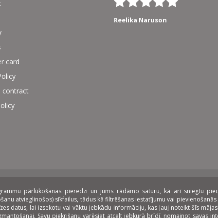
t
Reelika Naruson
y
s
r card
Policy
 contract
olicy
rogrammu pārlūkošanas pieredzi un jums rādāmo saturu, kā arī sniegtu piedāv
 lease:
nu atvieglinošos) sīkfailus, tādus kā filtrēšanas iestatījumu vai pievienošanās 
datus, lai izsekotu vai vāktu jebkādu informāciju, kas ļauj noteikt šīs mājasla
 izmantošanai. Savu piekrišanu varēsiet atcelt jebkurā brīdī, nomainot savas i