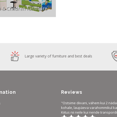
 & Children furniture
Large variety of furniture and best deals
mation
Reviews
s
"Ostsime diivani, vähem kui 2 näda
kohale, laupäeva varahommikul ka 
Kiitus nii neile kui nende transpordi