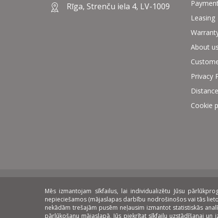
Paymen
Rīga, Strenču iela 4, LV-1009
Leasing
Warrant
About u
Custome
Privacy 
Distance
Cookie p
Mēs izmantojam sīkfailus, lai individualizētu Jūsu pārlūkp
Payment methods:
Delivery:
On
nepieciešamos (mājaslapas darbību nodrošinošos vai tās lietoša
nekādām trešajām pusēm neļausim izmantot statistiskās analīzes 
pārlūkošanu mājaslapā, Jūs piekrītat sīkfailu uzstādīšanai un