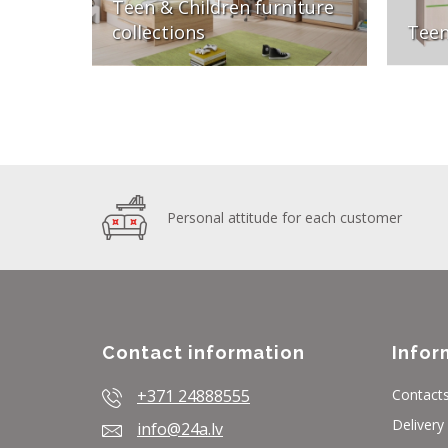
Teen & Children furniture
collections
Teen
Personal attitude for each customer
Contact information
Infor
+371 24888555
Contact
Delivery
info@24a.lv