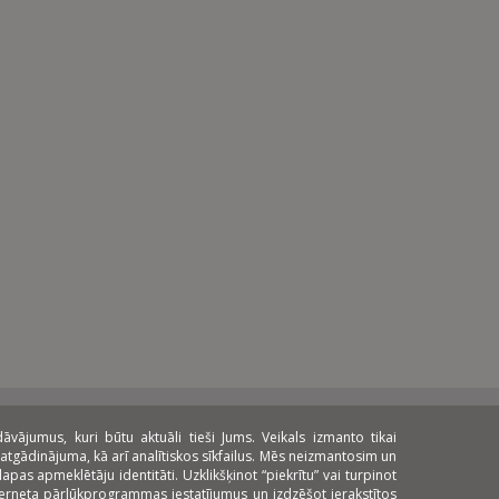
ājumus, kuri būtu aktuāli tieši Jums. Veikals izmanto tikai
atgādinājuma, kā arī analītiskos sīkfailus. Mēs neizmantosim un
pas apmeklētāju identitāti. Uzklikšķinot “piekrītu” vai turpinot
nterneta pārlūkprogrammas iestatījumus un izdzēšot ierakstītos