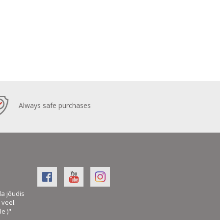
Always safe purchases
la jõudis
veel.
le )"