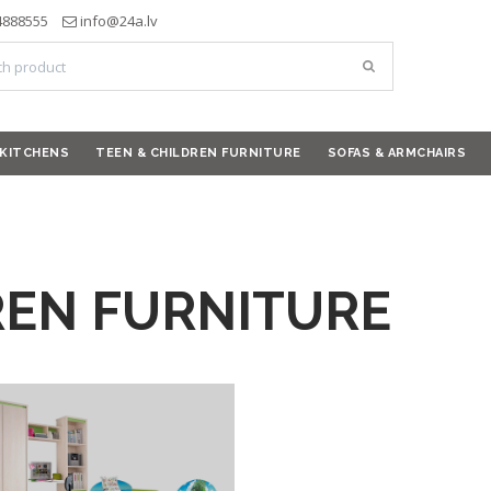
4888555
info@24a.lv
KITCHENS
TEEN & CHILDREN FURNITURE
SOFAS & ARMCHAIRS
REN FURNITURE