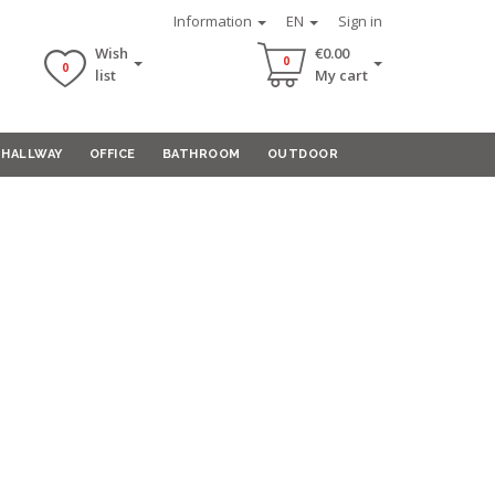
Information
EN
Sign in
Wish
€0.00
0
0
list
My cart
HALLWAY
OFFICE
BATHROOM
OUTDOOR