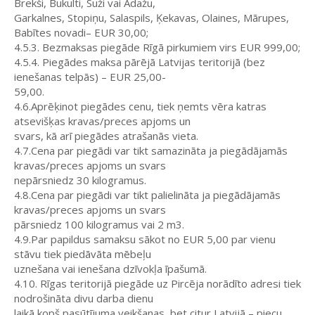
Brekši, Bukulti, Suži vai Ādažu,
Garkalnes, Stopiņu, Salaspils, Ķekavas, Olaines, Mārupes,
Babītes novadi– EUR 30,00;
4.5.3. Bezmaksas piegāde Rīgā pirkumiem virs EUR 999,00;
4.5.4. Piegādes maksa pārējā Latvijas teritorijā (bez
ienešanas telpās) – EUR 25,00-
59,00.
4.6.Aprēķinot piegādes cenu, tiek ņemts vēra katras
atsevišķas kravas/preces apjoms un
svars, kā arī piegādes atrašanās vieta.
4.7.Cena par piegādi var tikt samazināta ja piegādājamās
kravas/preces apjoms un svars
nepārsniedz 30 kilogramus.
4.8.Cena par piegādi var tikt palielināta ja piegādājamās
kravas/preces apjoms un svars
pārsniedz 100 kilogramus vai 2 m3.
4.9.Par papildus samaksu sākot no EUR 5,00 par vienu
stāvu tiek piedāvāta mēbeļu
uznešana vai ienešana dzīvokļa īpašumā.
4.10. Rīgas teritorijā piegāde uz Pircēja norādīto adresi tiek
nodrošināta divu darba dienu
laikā kopš pasūtījuma veikšanas, bet citur Latvijā – piecu