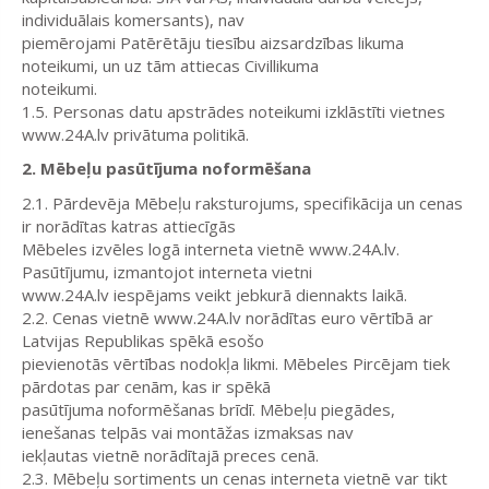
individuālais komersants), nav
piemērojami Patērētāju tiesību aizsardzības likuma
noteikumi, un uz tām attiecas Civillikuma
noteikumi.
1.5. Personas datu apstrādes noteikumi izklāstīti vietnes
www.24A.lv privātuma politikā.
2. Mēbeļu pasūtījuma noformēšana
2.1. Pārdevēja Mēbeļu raksturojums, specifikācija un cenas
ir norādītas katras attiecīgās
Mēbeles izvēles logā interneta vietnē www.24A.lv.
Pasūtījumu, izmantojot interneta vietni
www.24A.lv iespējams veikt jebkurā diennakts laikā.
2.2. Cenas vietnē www.24A.lv norādītas euro vērtībā ar
Latvijas Republikas spēkā esošo
pievienotās vērtības nodokļa likmi. Mēbeles Pircējam tiek
pārdotas par cenām, kas ir spēkā
pasūtījuma noformēšanas brīdī. Mēbeļu piegādes,
ienešanas telpās vai montāžas izmaksas nav
iekļautas vietnē norādītajā preces cenā.
2.3. Mēbeļu sortiments un cenas interneta vietnē var tikt