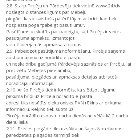
2.8. Starp Pircēju un Pārdevēju tiek vietnē www.24A.lv,
noslēgts distances līgums par Mēbeļu
piegādi, kas ir saistošs patērētājam ar brīdi, kad tiek
nospiesta poga “pabeigt pasūtījumu”.
Pasūtījums uzskatīts par pabeigtu, kad Pircējs ir veicis
pasūtījuma apmaksu, izmantojot
vietnē pieejamās apmaksas formas.
2.9. Pabeidzot pasūtījuma noformēšanu, Pircējs saņems
apstiprinājumu uz norādīto e-pastu
un neskaidrību gadījumā Pārdevējs sazināsies ar Pircēju, lai
precizētu Mēbeles pieejamību,
pasūtījuma, piegādes un apmaksas detaļas atbilstoši
norādītajai informācijai.
2.10. Ar šo Pircējs tiek informēts, ka slēdzot Līgumu,
pirkuma brīdī uz Pircēja norādīto e-pasta
adresi tiks nosūtīts elektronisks PVN rēķins ar pirkuma
informāciju. Rēķins tiek sūtīts uz
Pircēja norādīto e-pastu darba dienās ne vēlāk kā 2 darba
dienu laikā.
2.11. Preces piegāde tiks uzsākta un šajos Noteikumos
paredzētais piegādes termiņš tiek