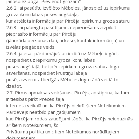
jānospiež poga “Pievienot grozam”;
2.6.2. lai pasūtītu izvēlēto Mēbeles, jānospiež uz iepirkumu
groza ikonu labās puses augšdaļā,
kur attēlota informācija par Pircēja iepirkumu groza saturu;
2.6.3. lai pabeigtu pasūtījumu, nepieciešams aizpildīt
pieprasīto informāciju par Pircēju
(jānorāda personas dati, adrese, kontaktinformācija) un
izvēlas piegādes veids;
2.6.4. ja esat pārdomājuši attiecībā uz Mēbeļu iegādi,
nospiediet uz iepirkumu groza ikonu labās
puses augšdaļā, bet pēc iepirkuma groza satura loga
atvēršanas, nospiediet krustiņu labajā
pusē, aizverot attiecīgās Mēbeles logu tādā veidā to
dzēšot.
2.7. Pirms apmaksas veikšanas, Pircējs, apstiprina, ka tam
ir tiesības pirkt Preces šajā
interneta veikalā un, ka Pircējs piekrīt šiem Noteikumiem.
Pārdevējs neatbild par gadījumiem
kad Pircējam rodas zaudējumi tāpēc, ka Pircējs neiepazinās
ar šiem Noteikumiem, šo
Privātuma politiku un citiem Noteikumos norādītajiem
dokumentiem.