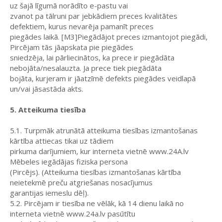
uz šajā līgumā norādīto e-pastu vai
zvanot pa tālruni par jebkādiem preces kvalitātes
defektiem, kurus nevarēja pamanīt preces
piegādes laikā. [M3]Piegādājot preces izmantojot piegādi,
Pircējam tās jāapskata pie piegādes
sniedzēja, lai pārliecinātos, ka prece ir piegādāta
nebojāta/nesalauzta. Ja prece tiek piegādāta
bojāta, kurjeram ir jāatzīmē defekts piegādes veidlapā
un/vai jāsastāda akts.
5. Atteikuma tiesība
5.1. Turpmāk atrunātā atteikuma tiesības izmantošanas
kārtība attiecas tikai uz tādiem
pirkuma darījumiem, kur interneta vietnē www.24A.lv
Mēbeles iegādājas fiziska persona
(Pircējs). (Atteikuma tiesības izmantošanas kārtība
neietekmē preču atgriešanas nosacījumus
garantijas iemeslu dēļ).
5.2. Pircējam ir tiesība ne vēlāk, kā 14 dienu laikā no
interneta vietnē www.24a.lv pasūtītu