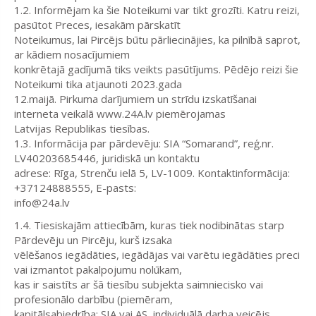
1.2. Informējam ka šie Noteikumi var tikt grozīti. Katru reizi,
pasūtot Preces, iesakām pārskatīt
Noteikumus, lai Pircējs būtu pārliecinājies, ka pilnībā saprot,
ar kādiem nosacījumiem
konkrētajā gadījumā tiks veikts pasūtījums. Pēdējo reizi šie
Noteikumi tika atjaunoti 2023.gada
12.maijā. Pirkuma darījumiem un strīdu izskatīšanai
interneta veikalā www.24A.lv piemērojamas
Latvijas Republikas tiesības.
1.3. Informācija par pārdevēju: SIA “Somarand”, reģ.nr.
LV40203685446, juridiskā un kontaktu
adrese: Rīga, Strenču ielā 5, LV-1009. Kontaktinformācija:
+37124888555, E-pasts:
info@24a.lv
1.4. Tiesiskajām attiecībām, kuras tiek nodibinātas starp
Pārdevēju un Pircēju, kurš izsaka
vēlēšanos iegādāties, iegādājas vai varētu iegādāties preci
vai izmantot pakalpojumu nolūkam,
kas ir saistīts ar šā tiesību subjekta saimniecisko vai
profesionālo darbību (piemēram,
kapitālsabiedrība: SIA vai AS, individuālā darba veicējs,