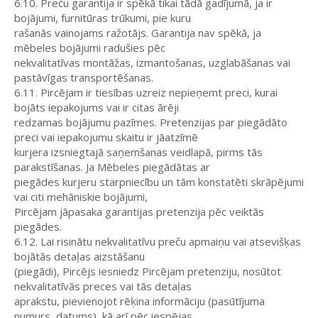
6.10. Preču garantija ir spēkā tikai tādā gadījumā, ja ir
bojājumi, furnitūras trūkumi, pie kuru
rašanās vainojams ražotājs. Garantija nav spēkā, ja
mēbeles bojājumi radušies pēc
nekvalitatīvas montāžas, izmantošanas, uzglabāšanas vai
pastāvīgas transportēšanas.
6.11. Pircējam ir tiesības uzreiz nepieņemt preci, kurai
bojāts iepakojums vai ir citas ārēji
redzamas bojājumu pazīmes. Pretenzijas par piegādāto
preci vai iepakojumu skaitu ir jāatzīmē
kurjera izsniegtajā saņemšanas veidlapā, pirms tās
parakstīšanas. Ja Mēbeles piegādātas ar
piegādes kurjeru starpniecību un tām konstatēti skrāpējumi
vai citi mehāniskie bojājumi,
Pircējam jāpasaka garantijas pretenzija pēc veiktās
piegādes.
6.12. Lai risinātu nekvalitatīvu preču apmaiņu vai atsevišķas
bojātās detaļas aizstāšanu
(piegādi), Pircējs iesniedz Pircējam pretenziju, nosūtot
nekvalitatīvās preces vai tās detaļas
aprakstu, pievienojot rēķina informāciju (pasūtījuma
numurs, datums), kā arī pēc iespējas