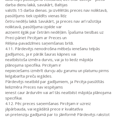
darba dienu laikā, savukārt, Baltijas
valstīs 15 darba dienas. Ja izvēlētās preces nav noliktavā,
pasūtījums tiek izpildīts vienas līdz
četru nedēļu laikā. Savukārt, ja preces nav arī ražotāja
noliktavā, pasūtījuma izpilde var
aizņemt ilgāk par četrām nedēļām. Īpašuma tiesības uz
Preci pāriet Pircējam ar Preces un
Rēķina-pavadzīmes saņemšanas brīdi.
4.11. Pārdevējs nenodrošina mēbeļu ienešanu telpās
gadījumos, ja ir pārāk šauras kāpnes vai
neatbilstoša izmēra durvis, vai ja to liedz mājokļa
plānojuma specifika. Pircējam ir
nepieciešams izmērīt durvju aiļu garumu un platumu pirms
lielgabarīta preču iegādes.
Pārdevējs neatbild par gadījumiem, ja Pircēja pasūtītās
lielizmēra Preces nav iespējams
ienest caur ārdurvīm vai arī tās neatbilst mājokļa plānojuma
specifikai.
4.12. Pēc preces saņemšanas Pircējam ir uzreiz
jāpārbauda, vai iegādātā prece ir kvalitatīva
un pretenziju gadījumā par to jāinformē Pārdevējs rakstot