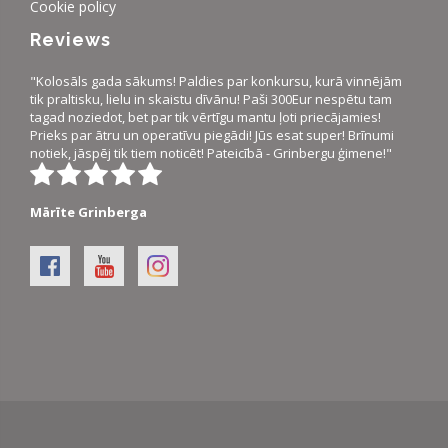
Cookie policy
Reviews
"Kolosāls gada sākums! Paldies par konkursu, kurā vinnējām
tik praltisku, lielu in skaistu dīvānu! Paši 300Eur nespētu tam
tagad noziedot, bet par tik vērtīgu mantu ļoti priecājamies!
Prieks par ātru un operatīvu piegādi! Jūs esat super! Brīnumi
notiek, jāspēj tik tiem noticēt! Pateicībā - Grinbergu ģimene!"
Mārīte Grinberga