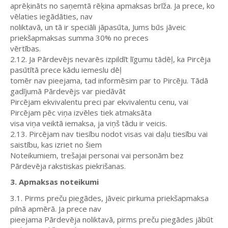
aprēķināts no saņemtā rēķina apmaksas brīža. Ja prece, ko
vēlaties iegādāties, nav
noliktavā, un tā ir speciāli jāpasūta, Jums būs jāveic
priekšapmaksas summa 30% no preces
vērtības.
2.12. Ja Pārdevējs nevarēs izpildīt līgumu tādēļ, ka Pircēja
pasūtītā prece kādu iemeslu dēļ
tomēr nav pieejama, tad informēsim par to Pircēju. Tādā
gadījumā Pārdevējs var piedāvāt
Pircējam ekvivalentu preci par ekvivalentu cenu, vai
Pircējam pēc viņa izvēles tiek atmaksāta
visa viņa veiktā iemaksa, ja viņš tādu ir veicis.
2.13. Pircējam nav tiesību nodot visas vai daļu tiesību vai
saistību, kas izriet no šiem
Noteikumiem, trešajai personai vai personām bez
Pārdevēja rakstiskas piekrišanas.
3. Apmaksas noteikumi
3.1. Pirms preču piegādes, jāveic pirkuma priekšapmaksa
pilnā apmērā. Ja prece nav
pieejama Pārdevēja noliktavā, pirms preču piegādes jābūt