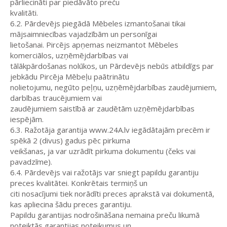
pārliecināti par piedāvāto preču
kvalitāti.
6.2. Pārdevējs piegādā Mēbeles izmantošanai tikai
mājsaimniecības vajadzībām un personīgai
lietošanai. Pircējs apņemas neizmantot Mēbeles
komerciālos, uzņēmējdarbības vai
tālākpārdošanas nolūkos, un Pārdevējs nebūs atbildīgs par
jebkādu Pircēja Mēbeļu paātrinātu
nolietojumu, negūto peļņu, uzņēmējdarbības zaudējumiem,
darbības traucējumiem vai
zaudējumiem saistībā ar zaudētām uzņēmējdarbības
iespējām.
6.3. Ražotāja garantija www.24A.lv iegādātajām precēm ir
spēkā 2 (divus) gadus pēc pirkuma
veikšanas, ja var uzrādīt pirkuma dokumentu (čeks vai
pavadzīme).
6.4. Pārdevējs vai ražotājs var sniegt papildu garantiju
preces kvalitātei. Konkrētais termiņš un
citi nosacījumi tiek norādīti preces aprakstā vai dokumentā,
kas apliecina šādu preces garantiju.
Papildu garantijas nodrošināšana nemaina preču likumā
noteiktās garantijas noteikumus un