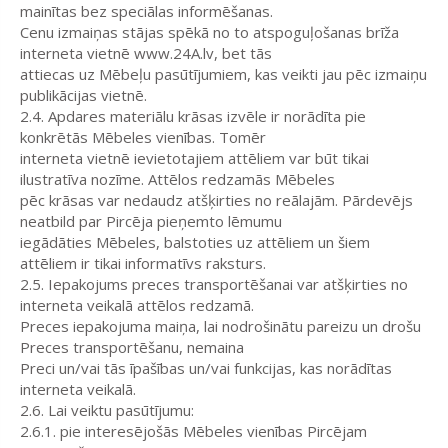
mainītas bez speciālas informēšanas.
Cenu izmaiņas stājas spēkā no to atspoguļošanas brīža
interneta vietnē www.24A.lv, bet tās
attiecas uz Mēbeļu pasūtījumiem, kas veikti jau pēc izmaiņu
publikācijas vietnē.
2.4. Apdares materiālu krāsas izvēle ir norādīta pie
konkrētās Mēbeles vienības. Tomēr
interneta vietnē ievietotajiem attēliem var būt tikai
ilustratīva nozīme. Attēlos redzamās Mēbeles
pēc krāsas var nedaudz atšķirties no reālajām. Pārdevējs
neatbild par Pircēja pieņemto lēmumu
iegādāties Mēbeles, balstoties uz attēliem un šiem
attēliem ir tikai informatīvs raksturs.
2.5. Iepakojums preces transportēšanai var atšķirties no
interneta veikalā attēlos redzamā.
Preces iepakojuma maiņa, lai nodrošinātu pareizu un drošu
Preces transportēšanu, nemaina
Preci un/vai tās īpašības un/vai funkcijas, kas norādītas
interneta veikalā.
2.6. Lai veiktu pasūtījumu:
2.6.1. pie interesējošās Mēbeles vienības Pircējam