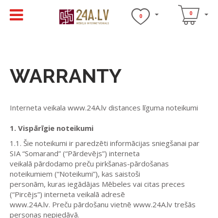
0
0
WARRANTY
Interneta veikala www.24A.lv distances līguma noteikumi
1. Vispārīgie noteikumi
1.1. Šie noteikumi ir paredzēti informācijas sniegšanai par
SIA “Somarand” (“Pārdevējs”) interneta
veikalā pārdodamo preču pirkšanas-pārdošanas
noteikumiem (“Noteikumi”), kas saistoši
personām, kuras iegādājas Mēbeles vai citas preces
(“Pircējs”) interneta veikalā adresē
www.24A.lv. Preču pārdošanu vietnē www.24A.lv trešās
personas nepiedāvā.