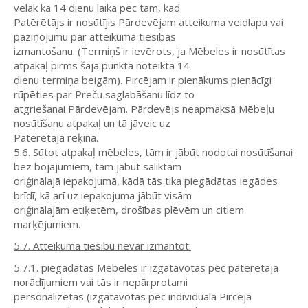
vēlāk kā 14 dienu laikā pēc tam, kad
Patērētājs ir nosūtījis Pārdevējam atteikuma veidlapu vai
paziņojumu par atteikuma tiesības
izmantošanu. (Termiņš ir ievērots, ja Mēbeles ir nosūtītas
atpakaļ pirms šajā punktā noteiktā 14
dienu termiņa beigām). Pircējam ir pienākums pienācīgi
rūpēties par Preču saglabāšanu līdz to
atgriešanai Pārdevējam. Pārdevējs neapmaksā Mēbeļu
nosūtīšanu atpakaļ un tā jāveic uz
Patērētāja rēķina.
5.6. Sūtot atpakaļ mēbeles, tām ir jābūt nodotai nosūtīšanai
bez bojājumiem, tām jābūt saliktām
oriģinālajā iepakojumā, kādā tās tika piegādātas iegādes
brīdī, kā arī uz iepakojuma jābūt visām
oriģinālajām etiķetēm, drošības plēvēm un citiem
marķējumiem.
5.7. Atteikuma tiesību nevar izmantot:
5.7.1. piegādātās Mēbeles ir izgatavotas pēc patērētāja
norādījumiem vai tās ir nepārprotami
personalizētas (izgatavotas pēc individuāla Pircēja