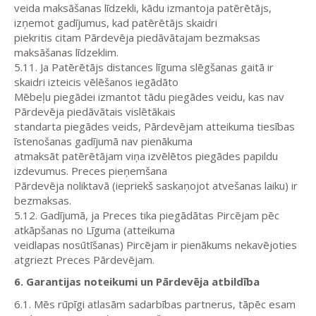
veida maksāšanas līdzekli, kādu izmantoja patērētājs,
izņemot gadījumus, kad patērētājs skaidri
piekritis citam Pārdevēja piedāvātajam bezmaksas
maksāšanas līdzeklim.
5.11. Ja Patērētājs distances līguma slēgšanas gaitā ir
skaidri izteicis vēlēšanos iegādāto
Mēbeļu piegādei izmantot tādu piegādes veidu, kas nav
Pārdevēja piedāvātais vislētākais
standarta piegādes veids, Pārdevējam atteikuma tiesības
īstenošanas gadījumā nav pienākuma
atmaksāt patērētājam viņa izvēlētos piegādes papildu
izdevumus. Preces pieņemšana
Pārdevēja noliktavā (iepriekš saskaņojot atvešanas laiku) ir
bezmaksas.
5.12. Gadījumā, ja Preces tika piegādātas Pircējam pēc
atkāpšanas no Līguma (atteikuma
veidlapas nosūtīšanas) Pircējam ir pienākums nekavējoties
atgriezt Preces Pārdevējam.
6. Garantijas noteikumi un Pārdevēja atbildība
6.1. Mēs rūpīgi atlasām sadarbības partnerus, tāpēc esam