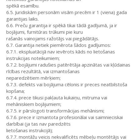
spēkā esamību.
6.5. Juridiskām personām visām precēm ir 1 (viena) gada
garantijas laiks.
6.6. Preču garantija ir spēkā tikai tādā gadījumā, ja ir
bojājumi, furnitūras trūkumi pie kuru
rašanās vainojams ražotājs vai piegādātājs.
6.7. Garantija netiek piemērota šādos gadījumos:
6.7.1. ekspluatācijā nav ievērots kāds no lietošanas
instrukcijas noteikumiem;
6.7.2. bojājumi radušies patērētāja apzinātas vai kļūdainas
rīcības rezultātā, vai izmantošanas
neparedzētiem mērķiem;
6.7.3. defekts vai bojājuma cēlonis ir preces neatbilstoša
kopšana;
6.7.4. prece tikusi pakļauta kukaiņu, mitruma vai
mehāniskiem bojājumiem;
6.7.5. ir pārslogoti transformācijas mehānismi;
6.7.6. prece ir izmantota profesionālai vai saimnieciskai
darbībai (ja tas nav paredzēts
lietošanas instrukcijā);
6.7.7. montāžu veicis nekvalificēts mēbeļu montētājs vai