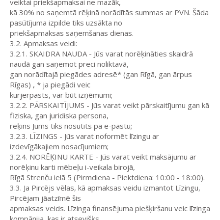
veiktai priekšapmaksai ne mazāk,
kā 30% no saņemtā rēķinā norādītās summas ar PVN. Šāda
pasūtījuma izpilde tiks uzsākta no
priekšapmaksas saņemšanas dienas.
3.2. Apmaksas veidi:
3.2.1. SKAIDRA NAUDA - Jūs varat norēķināties skaidrā
naudā gan saņemot preci noliktavā,
gan norādītajā piegādes adresē* (gan Rīgā, gan ārpus
Rīgas) , * ja piegādi veic
kurjerpasts, var būt izņēmumi;
3.2.2. PĀRSKAITĪJUMS - Jūs varat veikt pārskaitījumu gan kā
fiziska, gan juridiska persona,
rēķins Jums tiks nosūtīts pa e-pastu;
3.2.3. LĪZINGS - Jūs varat noformēt līzingu ar
izdevīgākajiem nosacījumiem;
3.2.4. NORĒĶINU KARTE - Jūs varat veikt maksājumu ar
norēķinu karti mēbeļu i-veikala birojā,
Rīgā Strenču ielā 5 (Pirmdiena - Piektdiena: 10:00 - 18:00).
3.3. Ja Pircējs vēlas, kā apmaksas veidu izmantot Līzingu,
Pircējam jāatzīmē šis
apmaksas veids. Līzinga finansējuma piešķiršanu veic līzinga
kompānija, kas ir atsevišķs