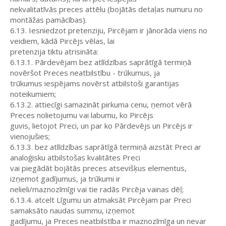
nekvalitatīvās preces attēlu (bojātās detaļas numuru no
montāžas pamācības).
6.13. Iesniedzot pretenziju, Pircējam ir jānorāda viens no
veidiem, kādā Pircējs vēlas, lai
pretenzija tiktu atrisināta:
6.13.1. Pārdevējam bez atlīdzības saprātīgā termiņā
novēršot Preces neatbilstību - trūkumus, ja
trūkumus iespējams novērst atbilstoši garantijas
noteikumiem;
6.13.2. attiecīgi samazināt pirkuma cenu, ņemot vērā
Preces nolietojumu vai labumu, ko Pircējs
guvis, lietojot Preci, un par ko Pārdevējs un Pircējs ir
vienojušies;
6.13.3. bez atlīdzības saprātīgā termiņā aizstāt Preci ar
analoģisku atbilstošas kvalitātes Preci
vai piegādāt bojātās preces atsevišķus elementus,
izņemot gadījumus, ja trūkumi ir
nelieli/maznozīmīgi vai tie radās Pircēja vainas dēļ;
6.13.4. atcelt Līgumu un atmaksāt Pircējam par Preci
samaksāto naudas summu, izņemot
gadījumu, ja Preces neatbilstība ir maznozīmīga un nevar