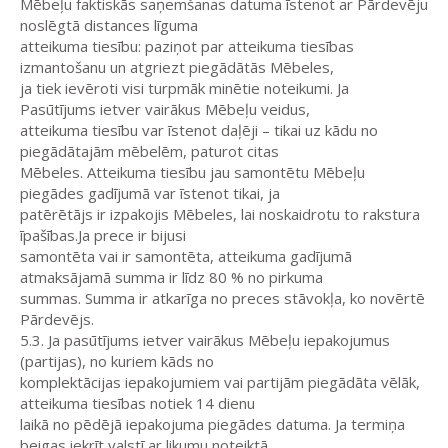
Mēbeļu faktiskās saņemšanas datuma īstenot ar Pārdevēju
noslēgtā distances līguma
atteikuma tiesību: paziņot par atteikuma tiesības
izmantošanu un atgriezt piegādātās Mēbeles,
ja tiek ievēroti visi turpmāk minētie noteikumi. Ja
Pasūtījums ietver vairākus Mēbeļu veidus,
atteikuma tiesību var īstenot daļēji – tikai uz kādu no
piegādātajām mēbelēm, paturot citas
Mēbeles. Atteikuma tiesību jau samontētu Mēbeļu
piegādes gadījumā var īstenot tikai, ja
patērētājs ir izpakojis Mēbeles, lai noskaidrotu to rakstura
īpašības.Ja prece ir bijusi
samontēta vai ir samontēta, atteikuma gadījumā
atmaksājamā summa ir līdz 80 % no pirkuma
summas. Summa ir atkarīga no preces stāvokļa, ko novērtē
Pārdevējs.
5.3. Ja pasūtījums ietver vairākus Mēbeļu iepakojumus
(partijas), no kuriem kāds no
komplektācijas iepakojumiem vai partijām piegādāta vēlāk,
atteikuma tiesības notiek 14 dienu
laikā no pēdējā iepakojuma piegādes datuma. Ja termiņa
beigas iekrīt valstī ar likumu noteiktā