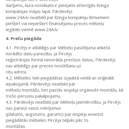
darījums, kura noteikumi ir pieejami attiecīgās līzinga
kompānijas mājas lapā. Pārdevējs
www.24A.lv neatbild par līzinga kompāniju lēmumiem
piešķirt vai nepiešķirt finansējumu preces mēbeļu
iegādei vietnē
www.24A.lv.
4. Preču piegāde
4.1. Pircējs ir atbildīgs par Mēbeļu pasūtījuma anketā
norādīto datu pareizību. Ja Pircējs
reģistrācijas formā nenorāda precīzus datus, Pārdevējs
nav atbildīgs par preces nosūtīšanu uz
citu adresi.
4.2. Mēbeles tiek piegādātas izjauktā veidā un oriģinālā
iepakojumā. Pārdevējs neatbild par
mēbeļu montāžu, bet pastāv iespēja organizēt montāžu, kā
trešo personu pakalpojumu.
4.3. Pārdevējs neatbild par Mēbeļu piemērotību, ja Pircējs
nav pareizi veicis mērījumus
(platums, augstums, garums) par iespēju ievietot
piegādātās mēbeles Pircēja telpās pēc to
montāžas.