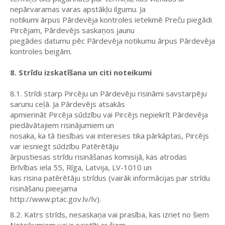
nepārvaramas varas apstākļu ilgumu. Ja
notikumi ārpus Pārdevēja kontroles ietekmē Preču piegādi
Pircējam, Pārdevējs saskaņos jaunu
piegādes datumu pēc Pārdevēja notikumu ārpus Pārdevēja
kontroles beigām.
8. Strīdu izskatīšana un citi noteikumi
8.1. Strīdi starp Pircēju un Pārdevēju risināmi savstarpēju
sarunu ceļā. Ja Pārdevējs atsakās
apmierināt Pircēja sūdzību vai Pircējs nepiekrīt Pārdevēja
piedāvātajiem risinājumiem un
nosaka, ka tā tiesības vai intereses tika pārkāptas, Pircējs
var iesniegt sūdzību Patērētāju
ārpustiesas strīdu risināšanas komisijā, kas atrodas
Brīvības iela 55, Rīga, Latvija, LV-1010 un
kas risina patērētāju strīdus (vairāk informācijas par strīdu
risināšanu pieejama
http://www.ptac.gov.lv/lv).
8.2. Katrs strīds, nesaskaņa vai prasība, kas izriet no šiem