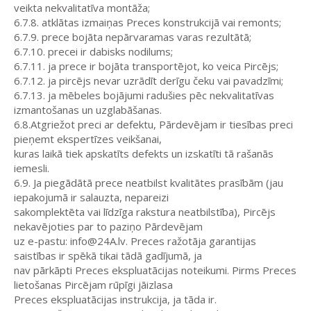
veikta nekvalitatīva montāža;
6.7.8. atklātas izmaiņas Preces konstrukcijā vai remonts;
6.7.9. prece bojāta nepārvaramas varas rezultātā;
6.7.10. precei ir dabisks nodilums;
6.7.11. ja prece ir bojāta transportējot, ko veica Pircējs;
6.7.12. ja pircējs nevar uzrādīt derīgu čeku vai pavadzīmi;
6.7.13. ja mēbeles bojājumi radušies pēc nekvalitatīvas
izmantošanas un uzglabāšanas.
6.8.Atgriežot preci ar defektu, Pārdevējam ir tiesības preci
pieņemt ekspertīzes veikšanai,
kuras laikā tiek apskatīts defekts un izskatīti tā rašanās
iemesli.
6.9. Ja piegādātā prece neatbilst kvalitātes prasībām (jau
iepakojumā ir salauzta, nepareizi
sakomplektēta vai līdzīga rakstura neatbilstība), Pircējs
nekavējoties par to paziņo Pārdevējam
uz e-pastu: info@24A.lv. Preces ražotāja garantijas
saistības ir spēkā tikai tādā gadījumā, ja
nav pārkāpti Preces ekspluatācijas noteikumi. Pirms Preces
lietošanas Pircējam rūpīgi jāizlasa
Preces ekspluatācijas instrukcija, ja tāda ir.