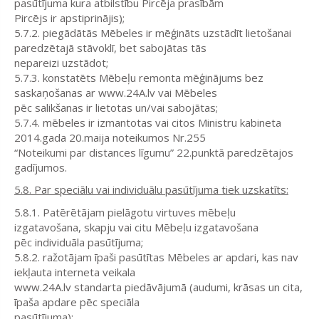
pasūtījuma kura atbilstību Pircēja prasībām
Pircējs ir apstiprinājis);
5.7.2. piegādātās Mēbeles ir mēģināts uzstādīt lietošanai
paredzētajā stāvoklī, bet sabojātas tās
nepareizi uzstādot;
5.7.3. konstatēts Mēbeļu remonta mēģinājums bez
saskaņošanas ar www.24A.lv vai Mēbeles
pēc salikšanas ir lietotas un/vai sabojātas;
5.7.4. mēbeles ir izmantotas vai citos Ministru kabineta
2014.gada 20.maija noteikumos Nr.255
“Noteikumi par distances līgumu” 22.punktā paredzētajos
gadījumos.
5.8. Par speciālu vai individuālu pasūtījuma tiek uzskatīts:
5.8.1. Patērētājam pielāgotu virtuves mēbeļu
izgatavošana, skapju vai citu Mēbeļu izgatavošana
pēc individuāla pasūtījuma;
5.8.2. ražotājam īpaši pasūtītas Mēbeles ar apdari, kas nav
iekļauta interneta veikala
www.24A.lv standarta piedāvājumā (audumi, krāsas un cita,
īpaša apdare pēc speciāla
pasūtījuma);