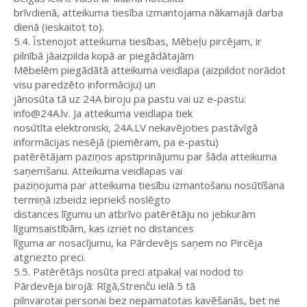
brīvdienā, atteikuma tiesība izmantojama nākamajā darba
dienā (ieskaitot to).
5.4. Īstenojot atteikuma tiesības, Mēbeļu pircējam, ir
pilnībā jāaizpilda kopā ar piegādātajām
Mēbelēm piegādātā atteikuma veidlapa (aizpildot norādot
visu paredzēto informāciju) un
jānosūta tā uz 24A biroju pa pastu vai uz e-pastu:
info@24A.lv. Ja atteikuma veidlapa tiek
nosūtīta elektroniski, 24A.LV nekavējoties pastāvīgā
informācijas nesējā (piemēram, pa e-pastu)
patērētājam paziņos apstiprinājumu par šāda atteikuma
saņemšanu. Atteikuma veidlapas vai
paziņojuma par atteikuma tiesību izmantošanu nosūtīšana
termiņā izbeidz iepriekš noslēgto
distances līgumu un atbrīvo patērētāju no jebkurām
līgumsaistībām, kas izriet no distances
līguma ar nosacījumu, ka Pārdevējs saņem no Pircēja
atgriezto preci.
5.5. Patērētājs nosūta preci atpakaļ vai nodod to
Pārdevēja birojā: Rīgā,Strenču ielā 5 tā
pilnvarotai personai bez nepamatotas kavēšanās, bet ne