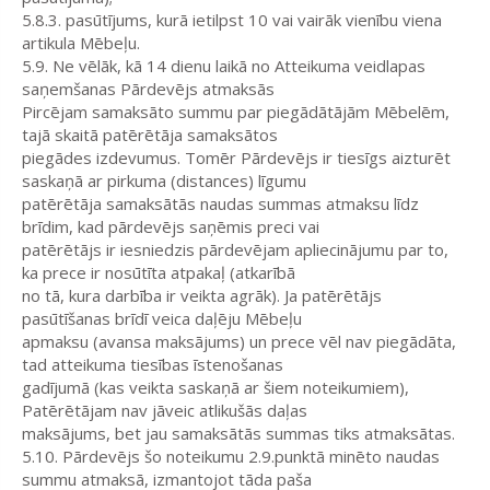
5.8.3. pasūtījums, kurā ietilpst 10 vai vairāk vienību viena
artikula Mēbeļu.
5.9. Ne vēlāk, kā 14 dienu laikā no Atteikuma veidlapas
saņemšanas Pārdevējs atmaksās
Pircējam samaksāto summu par piegādātājām Mēbelēm,
tajā skaitā patērētāja samaksātos
piegādes izdevumus. Tomēr Pārdevējs ir tiesīgs aizturēt
saskaņā ar pirkuma (distances) līgumu
patērētāja samaksātās naudas summas atmaksu līdz
brīdim, kad pārdevējs saņēmis preci vai
patērētājs ir iesniedzis pārdevējam apliecinājumu par to,
ka prece ir nosūtīta atpakaļ (atkarībā
no tā, kura darbība ir veikta agrāk). Ja patērētājs
pasūtīšanas brīdī veica daļēju Mēbeļu
apmaksu (avansa maksājums) un prece vēl nav piegādāta,
tad atteikuma tiesības īstenošanas
gadījumā (kas veikta saskaņā ar šiem noteikumiem),
Patērētājam nav jāveic atlikušās daļas
maksājums, bet jau samaksātās summas tiks atmaksātas.
5.10. Pārdevējs šo noteikumu 2.9.punktā minēto naudas
summu atmaksā, izmantojot tāda paša