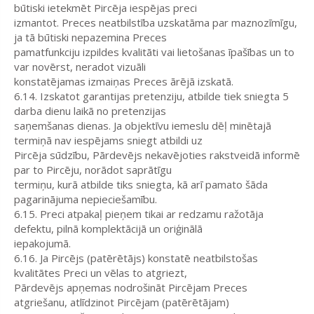
būtiski ietekmēt Pircēja iespējas preci
izmantot. Preces neatbilstība uzskatāma par maznozīmīgu,
ja tā būtiski nepazemina Preces
pamatfunkciju izpildes kvalitāti vai lietošanas īpašības un to
var novērst, neradot vizuāli
konstatējamas izmaiņas Preces ārējā izskatā.
6.14. Izskatot garantijas pretenziju, atbilde tiek sniegta 5
darba dienu laikā no pretenzijas
saņemšanas dienas. Ja objektīvu iemeslu dēļ minētajā
termiņā nav iespējams sniegt atbildi uz
Pircēja sūdzību, Pārdevējs nekavējoties rakstveidā informē
par to Pircēju, norādot saprātīgu
termiņu, kurā atbilde tiks sniegta, kā arī pamato šāda
pagarinājuma nepieciešamību.
6.15. Preci atpakaļ pieņem tikai ar redzamu ražotāja
defektu, pilnā komplektācijā un oriģinālā
iepakojumā.
6.16. Ja Pircējs (patērētājs) konstatē neatbilstošas
kvalitātes Preci un vēlas to atgriezt,
Pārdevējs apņemas nodrošināt Pircējam Preces
atgriešanu, atlīdzinot Pircējam (patērētājam)