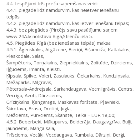
4.4. Iespējami trīs preču saņemšanas veidi:
4.4.1. piegāde līdz namdurvīm, kas neietver ienešanu
telpās;
4.4.2. piegāde līdz namdurvīm, kas ietver ienešanu telpās;
4.4.3. bez piegādes (Pircējs savu pasūtījumu saņem
www.24A.lv noliktavā Rīgā,Strenču ielā 5.
4.5. Piegādes Rīgā (bez ienešanas telpās) maksa:
4.5.1. Āgenskalns, Atgāzene, Bieriņi, Bišumuiža, Katlakalns,
Pleskodāle, Salas,
Šampēteris, Torņakalns, Ziepniekkalns, Zolitūde, Dzirciems,
Iļģuciems, Imanta, Kleisti,
Ķīpsala, Spilve, Voleri, Zasulauks, Čiekurkalns, Kundziņsala,
Mežaparks, Milgrāvis,
Pētersala-Andrejsala, Sarkandaugava, Vecmilgrāvis, Centrs,
Vecrīga, Avoti, Dārzciems,
Grīziņkalns, Ķengarags, Maskavas forštate, Pļavnieki,
Škirotava, Brasa, Dreiliņi, Jugla,
Mežciems, Purvciems, Skanste, Teika – EUR 18,00;
4.5.2. Beberbeķi, Mūkupurvs, Bolderāja, Daugavgrīva, Buļļi,
Jaunciems, Mangaļsala,
Trīsciems, Vecāķi, Vecdaugava, Rumbula, Dārziņi, Berģi,