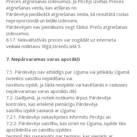
Preces atgriešanas izdevumus. Ja Pircējs izvēlas Preces
atgriešanas veidu, kas atšķiras no
Pārdevēja piedāvātā atgriešanas veida, kā rezultātā rodas
neproporcionāli un lielāki izdevumi,
Pārdevējam nav pienākums segt šādus Preču atgriešanas
izdevumus.
6.17. Nekvalitatīvās preces var nogādāt uz interneta
veikala noliktavu: Rīgā,Strenču ielā 5.
7. Nepārvaramas varas apstākļi
7.1. Pārdevējs nav atbildīgs par Līguma vai jebkādu Līgumā
noteikto saistību nepildīšanu vai
novēlotu izpildi, ja šāda neizpilde vai kavēšanās ir radusies
nepārvaramas varas apstākļu dēļ.
7.2. Gadījumā, ja notiek notikums ārpus Pārdevēja
kontroles, kas ietekmē pienācīgu Pārdevēja
saistību izpildi saskaņā ar Līgumu:
7.2.1. Pārdevējs nekavējoties informēs Pircēju; un
7.2.2. Pārdevēja saistību, kas izriet no Līguma, izpilde tiks
apstādināta un saistību izpildes
termiņš tiks pagarināts par termiņu, kas vienāds ar