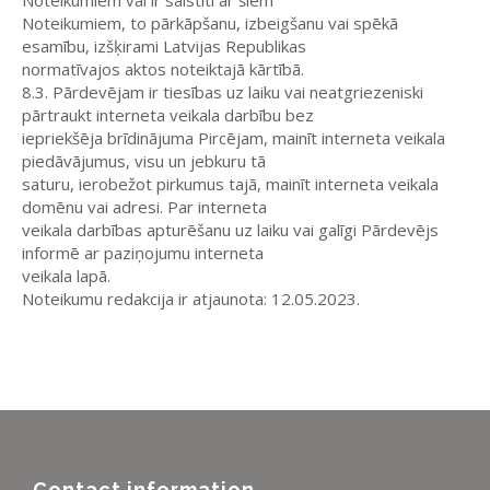
Noteikumiem vai ir saistīti ar šiem
Noteikumiem, to pārkāpšanu, izbeigšanu vai spēkā
esamību, izšķirami Latvijas Republikas
normatīvajos aktos noteiktajā kārtībā.
8.3. Pārdevējam ir tiesības uz laiku vai neatgriezeniski
pārtraukt interneta veikala darbību bez
iepriekšēja brīdinājuma Pircējam, mainīt interneta veikala
piedāvājumus, visu un jebkuru tā
saturu, ierobežot pirkumus tajā, mainīt interneta veikala
domēnu vai adresi. Par interneta
veikala darbības apturēšanu uz laiku vai galīgi Pārdevējs
informē ar paziņojumu interneta
veikala lapā.
Noteikumu redakcija ir atjaunota: 12.05.2023.
Contact information