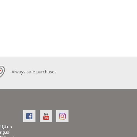
Always safe purchases
cīgi un
rīgus