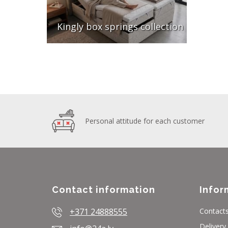
Kingly box springs collection
Personal attitude for each customer
Contact information
Infor
+371 24888555
Contact
Delivery