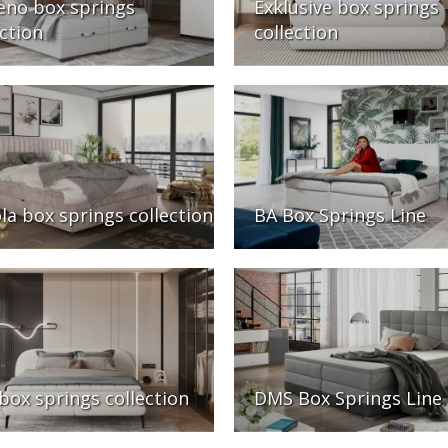
no box springs
Exklusive box springs
ection
collection
la box springs collection
BA Box Springs Line
box springs collection
DMS Box Springs Line