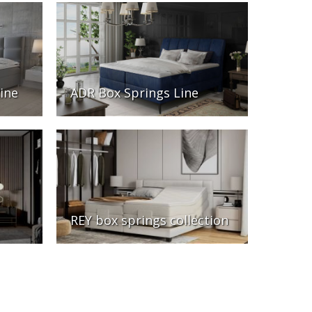
ine
ADR Box Springs Line
REY box springs collection