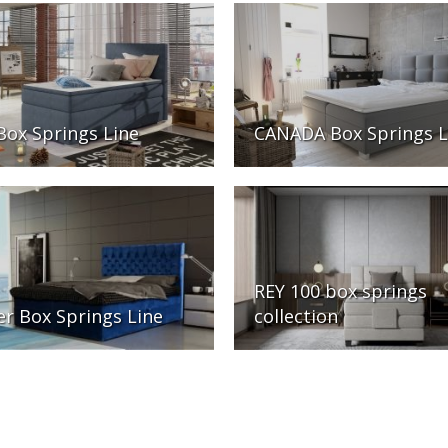
Box Springs Line
CANADA Box Springs L
REY 100 box springs
ier Box Springs Line
collection