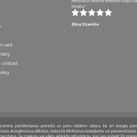
meistarus iedeva mēbeles kopā sal
Iesaku."
t
Elīna Dzenīte
y
s
r card
Policy
 contract
olicy
rogrammu pārlūkošanas pieredzi un jums rādāmo saturu, kā arī sniegtu piedāv
 lease:
nu atvieglinošos) sīkfailus, tādus kā filtrēšanas iestatījumu vai pievienošanās 
datus, lai izsekotu vai vāktu jebkādu informāciju, kas ļauj noteikt šīs mājasla