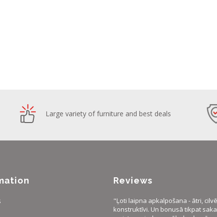
Large variety of furniture and best deals
mation
Reviews
s
"Ļoti laipna apkalpošana - ātri, cilvē
konstruktīvi. Un bonusā tikpat saka