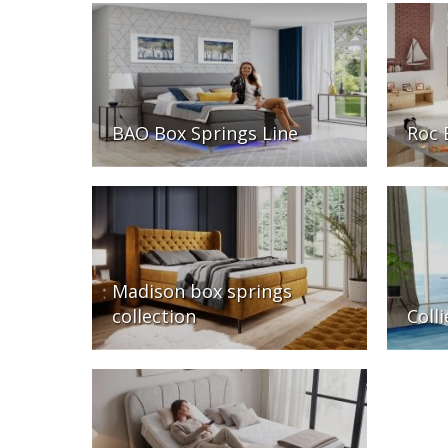
BAO Box Springs Line
Roc 
Madison box springs
collection
Coll