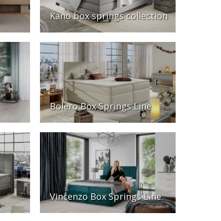
Kano box springs collection
Bolero Box Springs Line
Vincenzo Box Springs Line