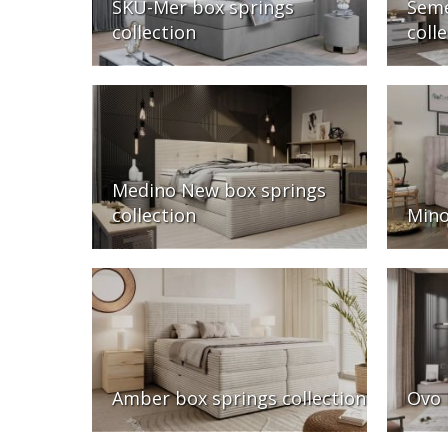
SKU-Mer box springs
Seme
collection
coll
Medino New box springs
collection
Mino
Amber box springs collection
Ovo 