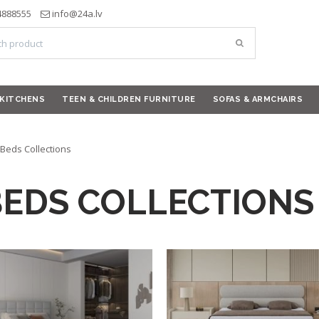
4888555
info@24a.lv
KITCHENS
TEEN & CHILDREN FURNITURE
SOFAS & ARMCHAIRS
Beds Сollections
BEDS СOLLECTIONS