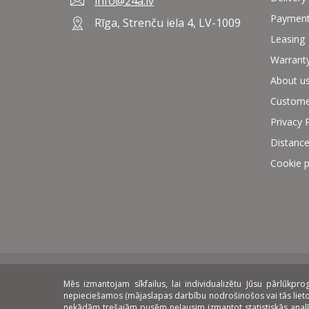
info@24a.lv
Paymen
Rīga, Strenču iela 4, LV-1009
Leasing
Warrant
About u
Custome
Privacy 
Distance
Cookie p
Mēs izmantojam sīkfailus, lai individualizētu Jūsu pārlūkp
Payment methods:
Delivery:
On
nepieciešamos (mājaslapas darbību nodrošinošos vai tās lietoša
nekādām trešajām pusēm neļausim izmantot statistiskās analīzes 