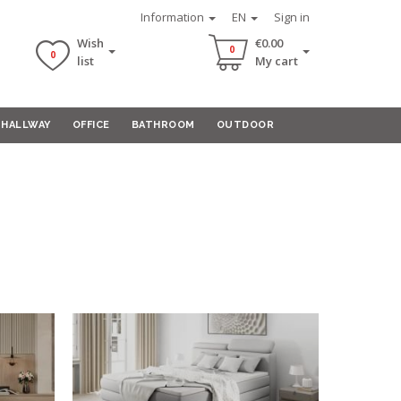
Information
EN
Sign in
Wish
€0.00
0
0
list
My cart
HALLWAY
OFFICE
BATHROOM
OUTDOOR