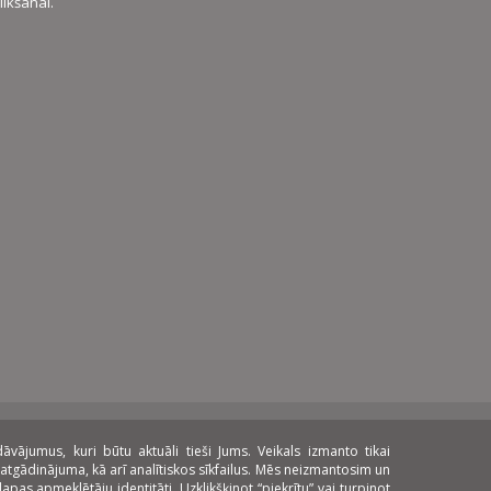
ikšanai.
ājumus, kuri būtu aktuāli tieši Jums. Veikals izmanto tikai
atgādinājuma, kā arī analītiskos sīkfailus. Mēs neizmantosim un
pas apmeklētāju identitāti. Uzklikšķinot “piekrītu” vai turpinot