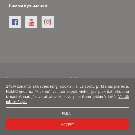
Римма Кузьменко
Payment methods:
Delivery:
24a.lv izmanto sīkdatnes (eng. cookie), lai uzlabotu pirkšanas pieredzi.
Noklikšķinot uz "Piekrītu" vai pārlūkojot vietni, Jūs piekrītat sīkdatņu
On lease:
izmantošanai. Jūs varat atsaukt savu piekrišanu jebkurā laikā.
Vairāk
informācijas
REJECT
ACCEPT
© 2026 24a.lv furniture online store. All rights reserved.