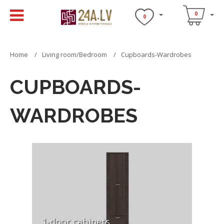
0
0
Home
Living room/Bedroom
Cupboards-Wardrobes
CUPBOARDS-
WARDROBES
1-door cabinets