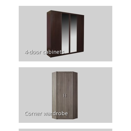
4-door cabinets
Corner wardrobe