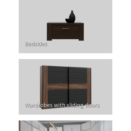
Bedsides
Wardrobes with sliding doors