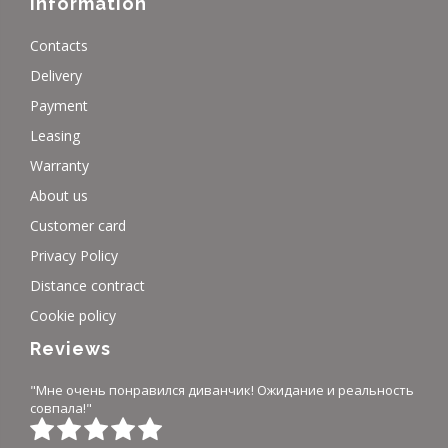
Information
Contacts
Delivery
Payment
Leasing
Warranty
About us
Customer card
Privacy Policy
Distance contract
Cookie policy
Reviews
"Мне очень понравился диванчик! Ожидание и реальность
совпала!"