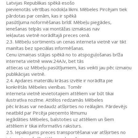
Latvijas Republikas spēkā esošo
pievienotās vērtības nodokļa likmi. Mēbeles Pircējam tiek
pārdotas par cenām, kas ir spēkā
pasūtījuma noformēšanas brīdī. Mēbeļu piegādes,
ienešanas telpās vai montāžas izmaksas nav
iekļautas vietnē norādītajā preces cenā.
2.3. Mēbeļu sortiments un cenas interneta vietnē var tikt
mainītas bez speciālas informēšanas.
Cenu izmaiņas stājas spēkā no to atspoguļošanas brīža
interneta vietnē www.24A.lv, bet tās
attiecas uz Mēbeļu pasūtījumiem, kas veikti jau pēc izmaiņu
publikācijas vietnē.
2.4. Apdares materiālu krāsas izvēle ir norādīta pie
konkrētās Mēbeles vienības. Tomēr
interneta vietnē ievietotajiem attēliem var būt tikai
ilustratīva nozīme. Attēlos redzamās Mēbeles
pēc krāsas var nedaudz atšķirties no reālajām. Pārdevējs
neatbild par Pircēja pieņemto lēmumu
iegādāties Mēbeles, balstoties uz attēliem un šiem
attēliem ir tikai informatīvs raksturs.
2.5. Iepakojums preces transportēšanai var atšķirties no