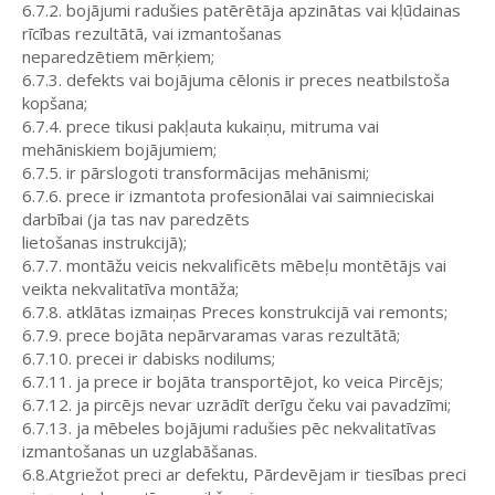
6.7.2. bojājumi radušies patērētāja apzinātas vai kļūdainas
rīcības rezultātā, vai izmantošanas
neparedzētiem mērķiem;
6.7.3. defekts vai bojājuma cēlonis ir preces neatbilstoša
kopšana;
6.7.4. prece tikusi pakļauta kukaiņu, mitruma vai
mehāniskiem bojājumiem;
6.7.5. ir pārslogoti transformācijas mehānismi;
6.7.6. prece ir izmantota profesionālai vai saimnieciskai
darbībai (ja tas nav paredzēts
lietošanas instrukcijā);
6.7.7. montāžu veicis nekvalificēts mēbeļu montētājs vai
veikta nekvalitatīva montāža;
6.7.8. atklātas izmaiņas Preces konstrukcijā vai remonts;
6.7.9. prece bojāta nepārvaramas varas rezultātā;
6.7.10. precei ir dabisks nodilums;
6.7.11. ja prece ir bojāta transportējot, ko veica Pircējs;
6.7.12. ja pircējs nevar uzrādīt derīgu čeku vai pavadzīmi;
6.7.13. ja mēbeles bojājumi radušies pēc nekvalitatīvas
izmantošanas un uzglabāšanas.
6.8.Atgriežot preci ar defektu, Pārdevējam ir tiesības preci