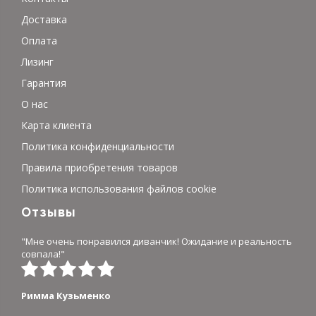
Доставка
Оплата
Лизинг
Гарантия
О нас
Карта клиента
Политика конфиденциальности
Правила приобретения товаров
Политика использования файлов cookie
Отзывы
"Мне очень понравился диванчик! Ожидание и реальность
совпала!"
Римма Кузьменко