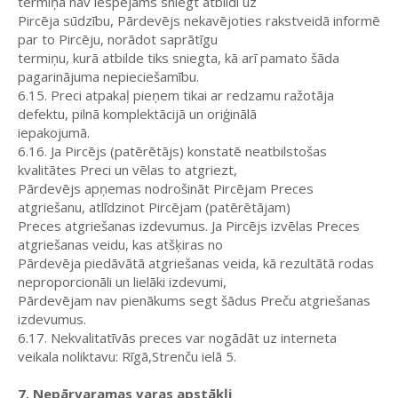
termiņā nav iespējams sniegt atbildi uz
Pircēja sūdzību, Pārdevējs nekavējoties rakstveidā informē
par to Pircēju, norādot saprātīgu
termiņu, kurā atbilde tiks sniegta, kā arī pamato šāda
pagarinājuma nepieciešamību.
6.15. Preci atpakaļ pieņem tikai ar redzamu ražotāja
defektu, pilnā komplektācijā un oriģinālā
iepakojumā.
6.16. Ja Pircējs (patērētājs) konstatē neatbilstošas
kvalitātes Preci un vēlas to atgriezt,
Pārdevējs apņemas nodrošināt Pircējam Preces
atgriešanu, atlīdzinot Pircējam (patērētājam)
Preces atgriešanas izdevumus. Ja Pircējs izvēlas Preces
atgriešanas veidu, kas atšķiras no
Pārdevēja piedāvātā atgriešanas veida, kā rezultātā rodas
neproporcionāli un lielāki izdevumi,
Pārdevējam nav pienākums segt šādus Preču atgriešanas
izdevumus.
6.17. Nekvalitatīvās preces var nogādāt uz interneta
veikala noliktavu: Rīgā,Strenču ielā 5.
7. Nepārvaramas varas apstākļi