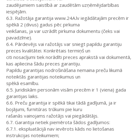
zaudējumiem saistībā ar zaudētām uzņēmējdarbības
iespējām.
6.3. Ražotāja garantija www.24A.lv iegādātajām precēm ir
spēkā 2 (divus) gadus pēc pirkuma
veikšanas, ja var uzrādīt pirkuma dokumentu (čeks vai
pavadzīme).
6.4. Pārdevējs vai ražotājs var sniegt papildu garantiju
preces kvalitātei. Konkrētais termiņš un
citi nosacījumi tiek norādīti preces aprakstā vai dokumentā,
kas apliecina šādu preces garantiju.
Papildu garantijas nodrošināšana nemaina preču likumā
noteiktās garantijas noteikumus un
spēkā esamību.
6.5. Juridiskām personām visām precēm ir 1 (viena) gada
garantijas laiks.
6.6. Preču garantija ir spēkā tikai tādā gadījumā, ja ir
bojājumi, furnitūras trūkumi pie kuru
rašanās vainojams ražotājs vai piegādātājs.
6.7. Garantija netiek piemērota šādos gadījumos:
6.7.1. ekspluatācijā nav ievērots kāds no lietošanas
instrukcijas noteikumiem;