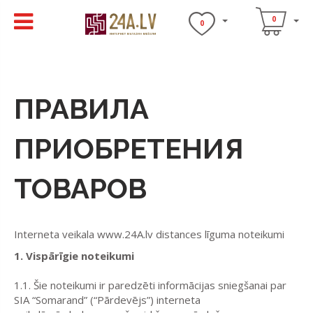
0
0
ПРАВИЛА
ПРИОБРЕТЕНИЯ
ТОВАРОВ
Interneta veikala www.24A.lv distances līguma noteikumi
1. Vispārīgie noteikumi
1.1. Šie noteikumi ir paredzēti informācijas sniegšanai par
SIA “
Somarand
” (“Pārdevējs”) interneta