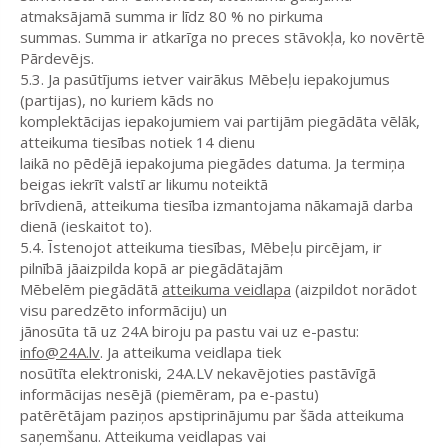
atmaksājamā summa ir līdz 80 % no pirkuma
summas. Summa ir atkarīga no preces stāvokļa, ko novērtē
Pārdevējs.
5.3. Ja pasūtījums ietver vairākus Mēbeļu iepakojumus
(partijas), no kuriem kāds no
komplektācijas iepakojumiem vai partijām piegādāta vēlāk,
atteikuma tiesības notiek 14 dienu
laikā no pēdējā iepakojuma piegādes datuma. Ja termiņa
beigas iekrīt valstī ar likumu noteiktā
brīvdienā, atteikuma tiesība izmantojama nākamajā darba
dienā (ieskaitot to).
5.4. Īstenojot atteikuma tiesības, Mēbeļu pircējam, ir
pilnībā jāaizpilda kopā ar piegādātajām
Mēbelēm piegādātā
atteikuma veidlapa
(aizpildot norādot
visu paredzēto informāciju) un
jānosūta tā uz 24A biroju pa pastu vai uz e-pastu:
info@24A.lv
. Ja atteikuma veidlapa tiek
nosūtīta elektroniski, 24A.LV nekavējoties pastāvīgā
informācijas nesējā (piemēram, pa e-pastu)
patērētājam paziņos apstiprinājumu par šāda atteikuma
saņemšanu. Atteikuma veidlapas vai