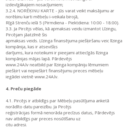
izdevīgākajiem nosacījumiem;
3.2.4. NORĒĶINU KARTE - Jūs varat veikt maksājumu ar
norēķinu karti mēbeļu i-veikala birojā,
Rīgā Strenču ielā 5 (Pirmdiena - Piektdiena: 10:00 - 18:00).
3.3. Ja Pircējs vēlas, kā apmaksas veidu izmantot Līzingu,
Pircējam jāatzīmē šis
apmaksas veids. Līzinga finansējuma piešķiršanu veic līzinga
kompānija, kas ir atsevišķs
darījums, kura noteikumi ir pieejami attiecīgās līzinga
kompānijas mājas lapā. Pārdevējs
www.24A.lv neatbild par līzinga kompāniju lēmumiem
piešķirt vai nepiešķirt finansējumu preces mēbeļu
iegādei vietnē www.24A.lv.
4. Preču piegāde
4.1. Pircējs ir atbildīgs par Mēbeļu pasūtījuma anketā
norādīto datu pareizību. Ja Pircējs
reģistrācijas formā nenorāda precīzus datus, Pārdevējs
nav atbildīgs par preces nosūtīšanu uz
citu adresi.