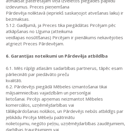
atmaksāt patērētājam viņa izvēlētos piegādes papildu
izdevumus. Preces pieņemšana
Pārdevēja noliktavā (iepriekš saskaņojot atvešanas laiku) ir
bezmaksas.
5.12. Gadījumā, ja Preces tika piegādātas Pircējam pēc
atkāpšanas no Līguma (atteikuma
veidlapas nosūtīšanas) Pircējam ir pienākums nekavējoties
atgriezt Preces Pārdevējam.
6. Garantijas noteikumi un Pārdevēja atbildība
6.1. Mēs rūpīgi atlasām sadarbības partnerus, tāpēc esam
pārliecināti par piedāvāto preču
kvalitāti.
6.2. Pārdevējs piegādā Mēbeles izmantošanai tikai
mājsaimniecības vajadzībām un personīgai
lietošanai. Pircējs apņemas neizmantot Mēbeles
komerciālos, uzņēmējdarbības vai
tālākpārdošanas nolūkos, un Pārdevējs nebūs atbildīgs par
jebkādu Pircēja Mēbeļu paātrinātu
nolietojumu, negūto peļņu, uzņēmējdarbības zaudējumiem,
darbības traucējumiem vai