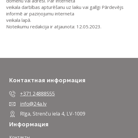
domēnu vai adresi. Par interneta
veikala darbības apturēšanu uz laiku vai galīgi Pārdevējs
informē ar paziņojumu interneta
veikala lapā.
Noteikumu redakcija ir atjaunota: 12.05.2023.
Контактная информация
+371 24888555
info@24a.lv
Rīga, Strenču iela 4, LV-1009
Информация
Контакты