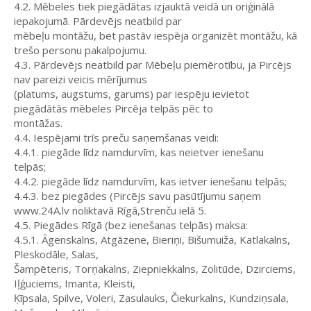
4.2. Mēbeles tiek piegādātas izjauktā veidā un oriģinālā
iepakojumā. Pārdevējs neatbild par
mēbeļu montāžu, bet pastāv iespēja organizēt montāžu, kā
trešo personu pakalpojumu.
4.3. Pārdevējs neatbild par Mēbeļu piemērotību, ja Pircējs
nav pareizi veicis mērījumus
(platums, augstums, garums) par iespēju ievietot
piegādātās mēbeles Pircēja telpās pēc to
montāžas.
4.4. Iespējami trīs preču saņemšanas veidi:
4.4.1. piegāde līdz namdurvīm, kas neietver ienešanu
telpās;
4.4.2. piegāde līdz namdurvīm, kas ietver ienešanu telpās;
4.4.3. bez piegādes (Pircējs savu pasūtījumu saņem
www.24A.lv noliktavā Rīgā,Strenču ielā 5.
4.5. Piegādes Rīgā (bez ienešanas telpās) maksa:
4.5.1. Āgenskalns, Atgāzene, Bieriņi, Bišumuiža, Katlakalns,
Pleskodāle, Salas,
Šampēteris, Torņakalns, Ziepniekkalns, Zolitūde, Dzirciems,
Iļģuciems, Imanta, Kleisti,
Ķīpsala, Spilve, Voleri, Zasulauks, Čiekurkalns, Kundziņsala,