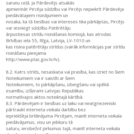
sarunu ceļā. Ja Pārdevējs atsakās
apmierināt Pircēja sūdzību vai Pircējs nepiekrīt Pārdevēja
piedāvātajiem risinājumiem un
nosaka, ka tā tiesības vai intereses tika pārkāptas, Pircējs
var iesniegt sūdzību Patērētāju
ārpustiesas strīdu risināšanas komisijā, kas atrodas
Brīvības iela 55, Rīga, Latvija, LV-1010 un
kas risina patērētāju strīdus (vairāk informācijas par strīdu
risināšanu pieejama
http://www.ptac.gov.lv/lv).
8.2. Katrs strīds, nesaskaņa vai prasība, kas izriet no šiem
Noteikumiem vai ir saistīti ar šiem
Noteikumiem, to pārkāpšanu, izbeigšanu vai spēkā
esamību, izšķirami Latvijas Republikas
normatīvajos aktos noteiktajā kārtībā.
8.3. Pārdevējam ir tiesības uz laiku vai neatgriezeniski
pārtraukt interneta veikala darbību bez
iepriekšēja brīdinājuma Pircējam, mainīt interneta veikala
piedāvājumus, visu un jebkuru tā
saturu, ierobežot pirkumus tajā, mainīt interneta veikala