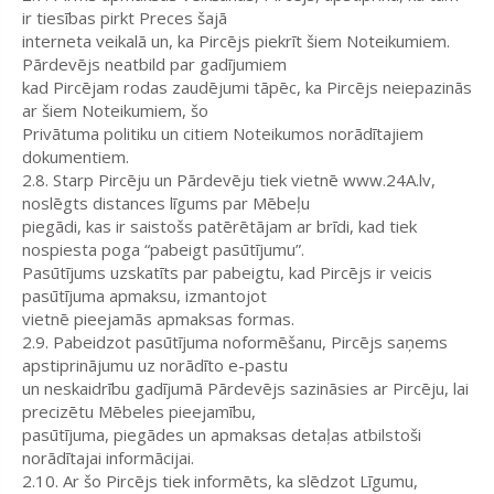
ir tiesības pirkt Preces šajā
interneta veikalā un, ka Pircējs piekrīt šiem Noteikumiem.
Pārdevējs neatbild par gadījumiem
kad Pircējam rodas zaudējumi tāpēc, ka Pircējs neiepazinās
ar šiem Noteikumiem, šo
Privātuma politiku un citiem Noteikumos norādītajiem
dokumentiem.
2.8. Starp Pircēju un Pārdevēju tiek vietnē www.24A.lv,
noslēgts distances līgums par Mēbeļu
piegādi, kas ir saistošs patērētājam ar brīdi, kad tiek
nospiesta poga “pabeigt pasūtījumu”.
Pasūtījums uzskatīts par pabeigtu, kad Pircējs ir veicis
pasūtījuma apmaksu, izmantojot
vietnē pieejamās apmaksas formas.
2.9. Pabeidzot pasūtījuma noformēšanu, Pircējs saņems
apstiprinājumu uz norādīto e-pastu
un neskaidrību gadījumā Pārdevējs sazināsies ar Pircēju, lai
precizētu Mēbeles pieejamību,
pasūtījuma, piegādes un apmaksas detaļas atbilstoši
norādītajai informācijai.
2.10. Ar šo Pircējs tiek informēts, ka slēdzot Līgumu,