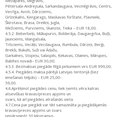
Mežaparks, Milgrāvis,
Pētersala-Andrejsala, Sarkandaugava, Vecmilgrāvis, Centrs,
Vecrīga, Avoti, Dārzciems,
Grīziņkalns, Ķengarags, Maskavas forštate, Pļavnieki,
Škirotava, Brasa, Dreiliņi, Jugla,
Mežciems, Purvciems, Skanste, Teika – EUR 18,00;
4.5.2. Beberbeķi, Mūkupurvs, Bolderāja, Daugavgrīva, Buļļi,
Jaunciems, Mangaļsala,
Trīsciems, Vecāķi, Vecdaugava, Rumbula, Dārziņi, Berģi,
Brekši, Bukulti, Suži vai Ādažu,
Garkalnes, Stopiņu, Salaspils, Ķekavas, Olaines, Mārupes,
Babītes novadi– EUR 30,00;
4.5.3. Bezmaksas piegāde Rīgā pirkumiem virs EUR 999,00;
4.5.4. Piegādes maksa pārējā Latvijas teritorijā (bez
ienešanas telpās) – EUR 25,00-
59,00.
4.6.Aprēķinot piegādes cenu, tiek ņemts vēra katras
atsevišķas kravas/preces apjoms un
svars, kā arī piegādes atrašanās vieta.
4.7.Cena par piegādi var tikt samazināta ja piegādājamās
kravas/preces apjoms un svars
nepārsniedz 30 kilogramus.