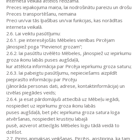
interneta veikalā attēlos redzamā.
Preces iepakojuma maiņa, lai nodrošinātu pareizu un drošu
Preces transportēšanu, nemaina
Preci un/vai tās īpašības un/vai funkcijas, kas norādītas
interneta veikalā.
2.6. Lai veiktu pasūtījumu:
2.6.1. pie interesējošās Mēbeles vienības Pircējam
jānospiež poga “Pievienot grozam”;
2.6.2. lai pasūtītu izvēlēto Mēbeles, jānospiež uz iepirkumu
groza ikonu labās puses augšdaļā,
kur attēlota informācija par Pircēja iepirkumu groza saturu;
2.6.3. lai pabeigtu pasūtījumu, nepieciešams aizpildīt
pieprasīto informāciju par Pircēju
(jānorāda personas dati, adrese, kontaktinformācija) un
izvēlas piegādes veids;
2.6.4. ja esat pārdomājuši attiecībā uz Mēbeļu iegādi,
nospiediet uz iepirkumu groza ikonu labās
puses augšdaļā, bet pēc iepirkuma groza satura loga
atvēršanas, nospiediet krustiņu labajā
pusē, aizverot attiecīgās Mēbeles logu tādā veidā to
dzēšot.
2.7. Pirms apmaksas veikšanas, Pircējs, apstiprina, ka tam