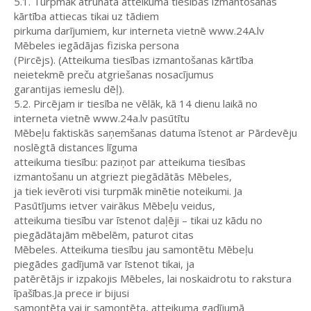
5.1. Turpmāk atrunātā atteikuma tiesības izmantošanas
kārtība attiecas tikai uz tādiem
pirkuma darījumiem, kur interneta vietnē www.24A.lv
Mēbeles iegādājas fiziska persona
(Pircējs). (Atteikuma tiesības izmantošanas kārtība
neietekmē preču atgriešanas nosacījumus
garantijas iemeslu dēļ).
5.2. Pircējam ir tiesība ne vēlāk, kā 14 dienu laikā no
interneta vietnē www.24a.lv pasūtītu
Mēbeļu faktiskās saņemšanas datuma īstenot ar Pārdevēju
noslēgtā distances līguma
atteikuma tiesību: paziņot par atteikuma tiesības
izmantošanu un atgriezt piegādātās Mēbeles,
ja tiek ievēroti visi turpmāk minētie noteikumi. Ja
Pasūtījums ietver vairākus Mēbeļu veidus,
atteikuma tiesību var īstenot daļēji – tikai uz kādu no
piegādātajām mēbelēm, paturot citas
Mēbeles. Atteikuma tiesību jau samontētu Mēbeļu
piegādes gadījumā var īstenot tikai, ja
patērētājs ir izpakojis Mēbeles, lai noskaidrotu to rakstura
īpašības.Ja prece ir bijusi
samontēta vai ir samontēta, atteikuma gadījumā