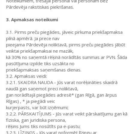
Noteikumiem, trešajai personai vai personām bez
Pārdevēja rakstiskas piekrišanas.
3. Apmaksas noteikumi
3.1. Pirms preču piegādes, jāveic pirkuma priekšapmaksa
pilnā apmērā. Ja prece nav
pieejama Pārdevēja noliktavā, pirms preču piegādes jābūt
veiktai priekšapmaksai ne mazāk,
kā 30% no saņemtā rēķinā norādītās summas ar PVN. Šāda
pasūtījuma izpilde tiks uzsākta no
priekšapmaksas saņemšanas dienas.
3.2. Apmaksas veidi:
3.2.1. SKAIDRA NAUDA - Jūs varat norēķināties skaidrā
naudā gan saņemot preci noliktavā,
gan norādītajā piegādes adresē* (gan Rīgā, gan ārpus
Rīgas) , * ja piegādi veic
kurjerpasts, var būt izņēmumi;
3.2.2. PĀRSKAITĪJUMS - Jūs varat veikt pārskaitījumu gan kā
fiziska, gan juridiska persona,
rēķins Jums tiks nosūtīts pa e-pastu;
3.2.3. LĪZINGS - Jūs varat noformēt līzingu ar