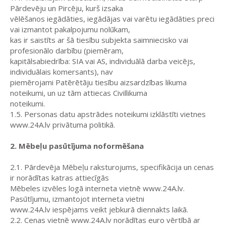
Pārdevēju un Pircēju, kurš izsaka
vēlēšanos iegādāties, iegādājas vai varētu iegādāties preci
vai izmantot pakalpojumu nolūkam,
kas ir saistīts ar šā tiesību subjekta saimniecisko vai
profesionālo darbību (piemēram,
kapitālsabiedrība: SIA vai AS, individuālā darba veicējs,
individuālais komersants), nav
piemērojami Patērētāju tiesību aizsardzības likuma
noteikumi, un uz tām attiecas Civillikuma
noteikumi.
1.5. Personas datu apstrādes noteikumi izklāstīti vietnes
www.24A.lv privātuma politikā.
2. Mēbeļu pasūtījuma noformēšana
2.1. Pārdevēja Mēbeļu raksturojums, specifikācija un cenas
ir norādītas katras attiecīgās
Mēbeles izvēles logā interneta vietnē www.24A.lv.
Pasūtījumu, izmantojot interneta vietni
www.24A.lv iespējams veikt jebkurā diennakts laikā.
2.2. Cenas vietnē www.24A.lv norādītas euro vērtībā ar