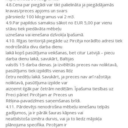
4.8.Cena par piegādi var tikt palielināta ja piegādājamās
kravas/preces apjoms un svars
pārsniedz 100 kilogramus vai 2 m3.
4.9.Par papildus samaksu sākot no EUR 5,00 par vienu
stāvu tiek piedāvāta mēbeļu
uznešana vai ienešana dzīvokļa īpašumā.
4.10. Rīgas teritorijā piegāde uz Pircēja norādīto adresi tiek
nodrošināta divu darba dienu
laikā kopš pasūtījuma veikšanas, bet citur Latvijā – piecu
darba dienu laikā, savukārt, Baltijas
valstīs 15 darba dienas. Ja izvēlētās preces nav noliktavā,
pasūtījums tiek izpildīts vienas līdz
četru nedēļu laikā. Savukārt, ja preces nav arī ražotāja
noliktavā, pasūtījuma izpilde var
aizņemt ilgāk par četrām nedēļām. Īpašuma tiesības uz
Preci pāriet Pircējam ar Preces un
Rēķina-pavadzīmes saņemšanas brīdi.
4.11. Pārdevējs nenodrošina mēbeļu ienešanu telpās
gadījumos, ja ir pārāk šauras kāpnes vai
neatbilstoša izmēra durvis, vai ja to liedz mājokļa
plānojuma specifika. Pircējam ir