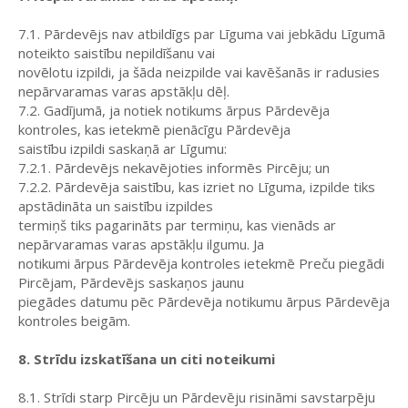
7.1. Pārdevējs nav atbildīgs par Līguma vai jebkādu Līgumā
noteikto saistību nepildīšanu vai
novēlotu izpildi, ja šāda neizpilde vai kavēšanās ir radusies
nepārvaramas varas apstākļu dēļ.
7.2. Gadījumā, ja notiek notikums ārpus Pārdevēja
kontroles, kas ietekmē pienācīgu Pārdevēja
saistību izpildi saskaņā ar Līgumu:
7.2.1. Pārdevējs nekavējoties informēs Pircēju; un
7.2.2. Pārdevēja saistību, kas izriet no Līguma, izpilde tiks
apstādināta un saistību izpildes
termiņš tiks pagarināts par termiņu, kas vienāds ar
nepārvaramas varas apstākļu ilgumu. Ja
notikumi ārpus Pārdevēja kontroles ietekmē Preču piegādi
Pircējam, Pārdevējs saskaņos jaunu
piegādes datumu pēc Pārdevēja notikumu ārpus Pārdevēja
kontroles beigām.
8. Strīdu izskatīšana un citi noteikumi
8.1. Strīdi starp Pircēju un Pārdevēju risināmi savstarpēju