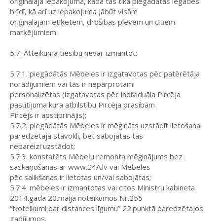
oriģinālajā iepakojumā, kādā tās tika piegādātas iegādes
brīdī, kā arī uz iepakojuma jābūt visām
oriģinālajām etiķetēm, drošības plēvēm un citiem
marķējumiem.
5.7. Atteikuma tiesību nevar izmantot:
5.7.1. piegādātās Mēbeles ir izgatavotas pēc patērētāja
norādījumiem vai tās ir nepārprotami
personalizētas (izgatavotas pēc individuāla Pircēja
pasūtījuma kura atbilstību Pircēja prasībām
Pircējs ir apstiprinājis);
5.7.2. piegādātās Mēbeles ir mēģināts uzstādīt lietošanai
paredzētajā stāvoklī, bet sabojātas tās
nepareizi uzstādot;
5.7.3. konstatēts Mēbeļu remonta mēģinājums bez
saskaņošanas ar www.24A.lv vai Mēbeles
pēc salikšanas ir lietotas un/vai sabojātas;
5.7.4. mēbeles ir izmantotas vai citos Ministru kabineta
2014.gada 20.maija noteikumos Nr.255
“Noteikumi par distances līgumu” 22.punktā paredzētajos
gadījumos.