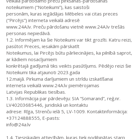
veikalā pārdodamo preču pirkšanas-pārdošanas
noteikumiem (“Noteikumi”), kas saistoši
personām, kuras iegādājas Mēbeles vai citas preces
(“Pircējs”) interneta veikalā adresē
www.24A.lv. Preču pārdošanu vietnē www.24A.lv trešās
personas nepiedāvā.
1.2. Informējam ka šie Noteikumi var tikt grozīti. Katru reizi,
pasūtot Preces, iesakām pārskatīt
Noteikumus, lai Pircējs būtu pārliecinājies, ka pilnībā saprot,
ar kādiem nosacījumiem
konkrētajā gadījumā tiks veikts pasūtījums. Pēdējo reizi šie
Noteikumi tika atjaunoti 2023.gada
12.maijā. Pirkuma darījumiem un strīdu izskatīšanai
interneta veikalā www.24A.lv piemērojamas
Latvijas Republikas tiesības.
1.3. Informācija par pārdevēju: SIA “
Somarand
”, reģ.nr.
LV40203685446, juridiskā un kontaktu
adrese: Rīga, Strenču ielā 5, LV-1009. Kontaktinformācija:
+37124888555, E-pasts:
info@24a.lv
1.4. Tiesiskajām attiecībām, kuras tiek nodibinātas starp