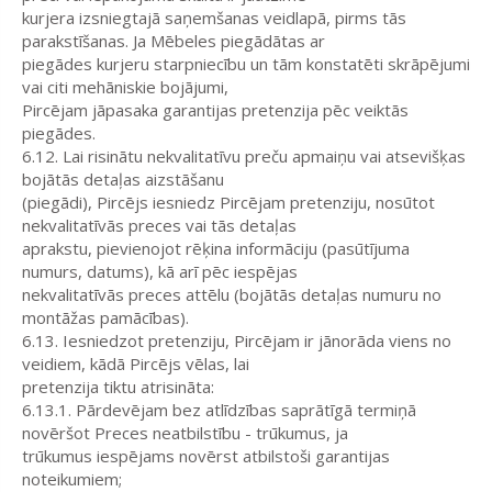
kurjera izsniegtajā saņemšanas veidlapā, pirms tās
parakstīšanas. Ja Mēbeles piegādātas ar
piegādes kurjeru starpniecību un tām konstatēti skrāpējumi
vai citi mehāniskie bojājumi,
Pircējam jāpasaka garantijas pretenzija pēc veiktās
piegādes.
6.12. Lai risinātu nekvalitatīvu preču apmaiņu vai atsevišķas
bojātās detaļas aizstāšanu
(piegādi), Pircējs iesniedz Pircējam pretenziju, nosūtot
nekvalitatīvās preces vai tās detaļas
aprakstu, pievienojot rēķina informāciju (pasūtījuma
numurs, datums), kā arī pēc iespējas
nekvalitatīvās preces attēlu (bojātās detaļas numuru no
montāžas pamācības).
6.13. Iesniedzot pretenziju, Pircējam ir jānorāda viens no
veidiem, kādā Pircējs vēlas, lai
pretenzija tiktu atrisināta:
6.13.1. Pārdevējam bez atlīdzības saprātīgā termiņā
novēršot Preces neatbilstību - trūkumus, ja
trūkumus iespējams novērst atbilstoši garantijas
noteikumiem;