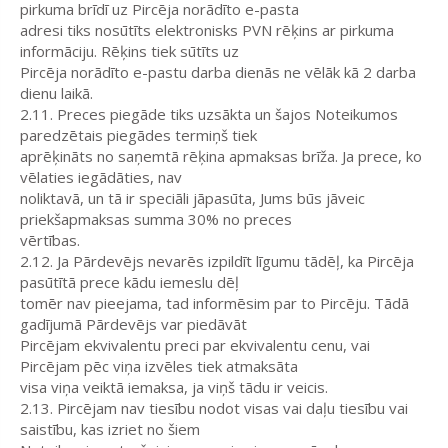
pirkuma brīdī uz Pircēja norādīto e-pasta
adresi tiks nosūtīts elektronisks PVN rēķins ar pirkuma
informāciju. Rēķins tiek sūtīts uz
Pircēja norādīto e-pastu darba dienās ne vēlāk kā 2 darba
dienu laikā.
2.11. Preces piegāde tiks uzsākta un šajos Noteikumos
paredzētais piegādes termiņš tiek
aprēķināts no saņemtā rēķina apmaksas brīža. Ja prece, ko
vēlaties iegādāties, nav
noliktavā, un tā ir speciāli jāpasūta, Jums būs jāveic
priekšapmaksas summa 30% no preces
vērtības.
2.12. Ja Pārdevējs nevarēs izpildīt līgumu tādēļ, ka Pircēja
pasūtītā prece kādu iemeslu dēļ
tomēr nav pieejama, tad informēsim par to Pircēju. Tādā
gadījumā Pārdevējs var piedāvāt
Pircējam ekvivalentu preci par ekvivalentu cenu, vai
Pircējam pēc viņa izvēles tiek atmaksāta
visa viņa veiktā iemaksa, ja viņš tādu ir veicis.
2.13. Pircējam nav tiesību nodot visas vai daļu tiesību vai
saistību, kas izriet no šiem