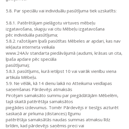
5.8. Par speciālu vai individuālu pasūtījuma tiek uzskatīts:
5.8.1. Patērētājam pielāgotu virtuves mēbeļu
izgatavošana, skapju vai citu Mēbeļu izgatavošana
pēc individuāla pasūtījuma;
5.8.2. ražotājam īpaši pasūtītas Mēbeles ar apdari, kas nav
iekļauta interneta veikala
www.24A.lv standarta piedāvājumā (audumi, krāsas un cita,
īpaša apdare pēc speciāla
pasūtījuma);
5.8.3. pasūtījums, kurā ietilpst 10 vai vairāk vienību viena
artikula Mēbeļu.
5.9. Ne vēlāk, kā 14 dienu laikā no Atteikuma veidlapas
saņemšanas Pārdevējs atmaksās
Pircējam samaksāto summu par piegādātājām Mēbelēm,
tajā skaitā patērētāja samaksātos
piegādes izdevumus. Tomēr Pārdevējs ir tiesīgs aizturēt
saskaņā ar pirkuma (distances) līgumu
patērētāja samaksātās naudas summas atmaksu līdz
brīdim, kad pārdevējs saņēmis preci vai