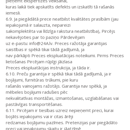
pieņemt ekspertīzes veikšanai,
kuras laikā tiek apskatīts defekts un izskatīti tā rašanās
iemesli.
6.9. Ja piegādātā prece neatbilst kvalitātes prasībām (jau
iepakojumā ir salauzta, nepareizi
sakomplektēta vai līdzīga rakstura neatbilstība), Pircējs
nekavējoties par to paziņo Pārdevējam
uz e-pastu: info@24A.lv. Preces ražotāja garantijas
saistības ir spēkā tikai tādā gadījumā, ja
nav pārkāpti Preces ekspluatācijas noteikumi. Pirms Preces
lietošanas Pircējam rūpīgi jāizlasa
Preces ekspluatācijas instrukcija, ja tāda ir.
6.10. Preču garantija ir spēkā tikai tādā gadījumā, ja ir
bojājumi, furnitūras trūkumi, pie kuru
rašanās vainojams ražotājs. Garantija nav spēkā, ja
mēbeles bojājumi radušies pēc
nekvalitatīvas montāžas, izmantošanas, uzglabāšanas vai
pastāvīgas transportēšanas.
6.11. Pircējam ir tiesības uzreiz nepieņemt preci, kurai
bojāts iepakojums vai ir citas ārēji
redzamas bojājumu pazīmes. Pretenzijas par piegādāto
preci vai iepakojumu skaitu ir jāatzīmē