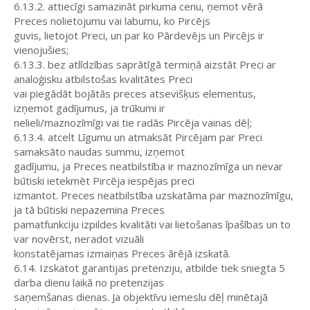
6.13.2. attiecīgi samazināt pirkuma cenu, ņemot vērā
Preces nolietojumu vai labumu, ko Pircējs
guvis, lietojot Preci, un par ko Pārdevējs un Pircējs ir
vienojušies;
6.13.3. bez atlīdzības saprātīgā termiņā aizstāt Preci ar
analoģisku atbilstošas kvalitātes Preci
vai piegādāt bojātās preces atsevišķus elementus,
izņemot gadījumus, ja trūkumi ir
nelieli/maznozīmīgi vai tie radās Pircēja vainas dēļ;
6.13.4. atcelt Līgumu un atmaksāt Pircējam par Preci
samaksāto naudas summu, izņemot
gadījumu, ja Preces neatbilstība ir maznozīmīga un nevar
būtiski ietekmēt Pircēja iespējas preci
izmantot. Preces neatbilstība uzskatāma par maznozīmīgu,
ja tā būtiski nepazemina Preces
pamatfunkciju izpildes kvalitāti vai lietošanas īpašības un to
var novērst, neradot vizuāli
konstatējamas izmaiņas Preces ārējā izskatā.
6.14. Izskatot garantijas pretenziju, atbilde tiek sniegta 5
darba dienu laikā no pretenzijas
saņemšanas dienas. Ja objektīvu iemeslu dēļ minētajā