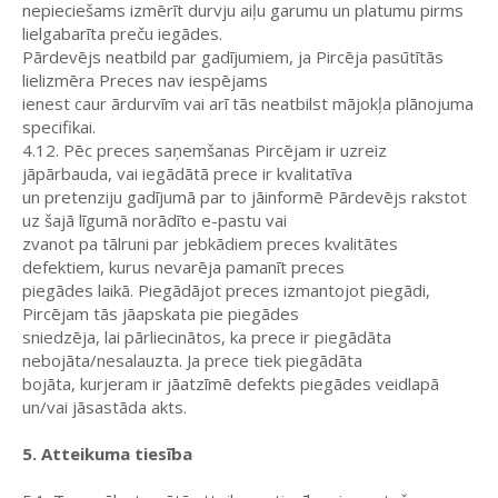
nepieciešams izmērīt durvju aiļu garumu un platumu pirms
lielgabarīta preču iegādes.
Pārdevējs neatbild par gadījumiem, ja Pircēja pasūtītās
lielizmēra Preces nav iespējams
ienest caur ārdurvīm vai arī tās neatbilst mājokļa plānojuma
specifikai.
4.12. Pēc preces saņemšanas Pircējam ir uzreiz
jāpārbauda, vai iegādātā prece ir kvalitatīva
un pretenziju gadījumā par to jāinformē Pārdevējs rakstot
uz šajā līgumā norādīto e-pastu vai
zvanot pa tālruni par jebkādiem preces kvalitātes
defektiem, kurus nevarēja pamanīt preces
piegādes laikā. Piegādājot preces izmantojot piegādi,
Pircējam tās jāapskata pie piegādes
sniedzēja, lai pārliecinātos, ka prece ir piegādāta
nebojāta/nesalauzta. Ja prece tiek piegādāta
bojāta, kurjeram ir jāatzīmē defekts piegādes veidlapā
un/vai jāsastāda akts.
5. Atteikuma tiesība