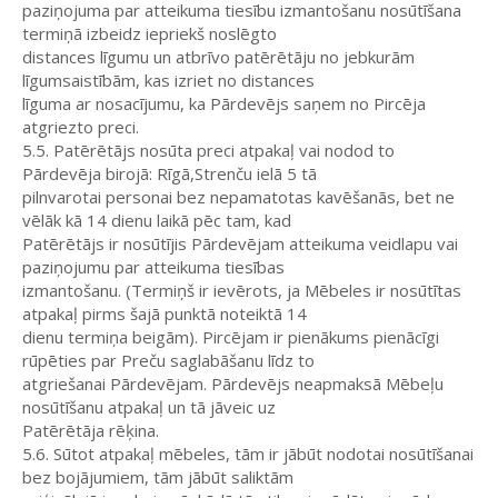
paziņojuma par atteikuma tiesību izmantošanu nosūtīšana
termiņā izbeidz iepriekš noslēgto
distances līgumu un atbrīvo patērētāju no jebkurām
līgumsaistībām, kas izriet no distances
līguma ar nosacījumu, ka Pārdevējs saņem no Pircēja
atgriezto preci.
5.5. Patērētājs nosūta preci atpakaļ vai nodod to
Pārdevēja birojā: Rīgā,Strenču ielā 5 tā
pilnvarotai personai bez nepamatotas kavēšanās, bet ne
vēlāk kā 14 dienu laikā pēc tam, kad
Patērētājs ir nosūtījis Pārdevējam atteikuma veidlapu vai
paziņojumu par atteikuma tiesības
izmantošanu. (Termiņš ir ievērots, ja Mēbeles ir nosūtītas
atpakaļ pirms šajā punktā noteiktā 14
dienu termiņa beigām). Pircējam ir pienākums pienācīgi
rūpēties par Preču saglabāšanu līdz to
atgriešanai Pārdevējam. Pārdevējs neapmaksā Mēbeļu
nosūtīšanu atpakaļ un tā jāveic uz
Patērētāja rēķina.
5.6. Sūtot atpakaļ mēbeles, tām ir jābūt nodotai nosūtīšanai
bez bojājumiem, tām jābūt saliktām