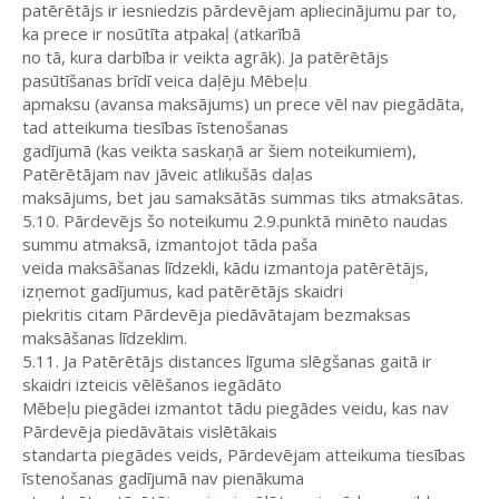
patērētājs ir iesniedzis pārdevējam apliecinājumu par to,
ka prece ir nosūtīta atpakaļ (atkarībā
no tā, kura darbība ir veikta agrāk). Ja patērētājs
pasūtīšanas brīdī veica daļēju Mēbeļu
apmaksu (avansa maksājums) un prece vēl nav piegādāta,
tad atteikuma tiesības īstenošanas
gadījumā (kas veikta saskaņā ar šiem noteikumiem),
Patērētājam nav jāveic atlikušās daļas
maksājums, bet jau samaksātās summas tiks atmaksātas.
5.10. Pārdevējs šo noteikumu 2.9.punktā minēto naudas
summu atmaksā, izmantojot tāda paša
veida maksāšanas līdzekli, kādu izmantoja patērētājs,
izņemot gadījumus, kad patērētājs skaidri
piekritis citam Pārdevēja piedāvātajam bezmaksas
maksāšanas līdzeklim.
5.11. Ja Patērētājs distances līguma slēgšanas gaitā ir
skaidri izteicis vēlēšanos iegādāto
Mēbeļu piegādei izmantot tādu piegādes veidu, kas nav
Pārdevēja piedāvātais vislētākais
standarta piegādes veids, Pārdevējam atteikuma tiesības
īstenošanas gadījumā nav pienākuma