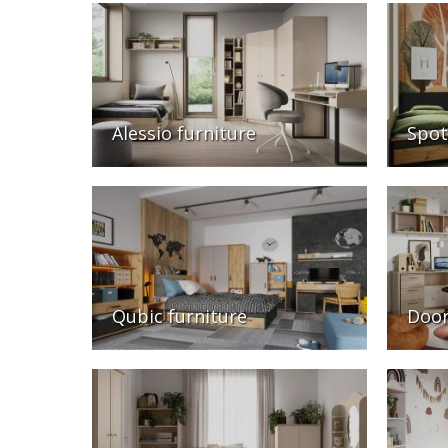
Alessio furniture
Spot
Qubic furniture
Door