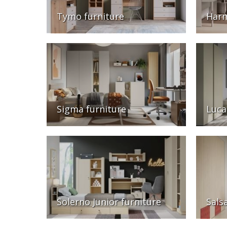
Tymo furniture
Harm
Sigma furniture
Luca
Solerno Junior furniture
Sals