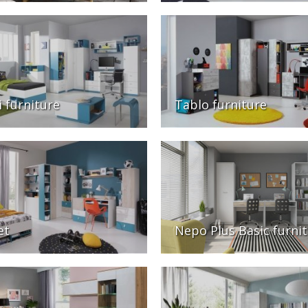
 furniture
Tablo furniture
et
Nepo Plus Basic furni