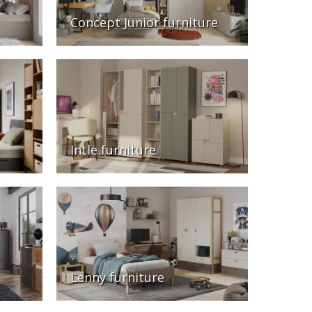
Concept Junior furniture
Intle furniture
Lenny furniture