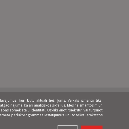
ājumus, kuri būtu aktuāli tieši Jums. Veikals izmanto tikai
atgādinājuma, kā arī analītiskos sīkfailus. Mēs neizmantosim un
pas apmeklētāju identitāti. Uzklikšķinot “piekrītu” vai turpinot
nterneta pārlūkprogrammas iestatījumus un izdzēšot ierakstītos