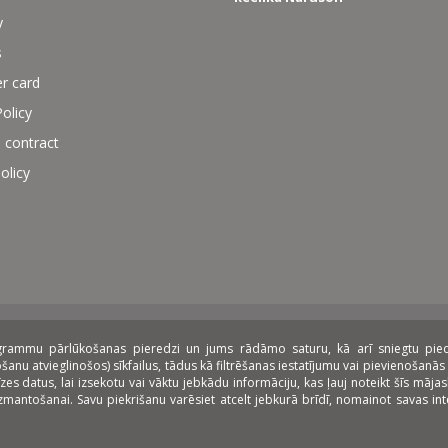
y
s
r card
Policy
 contract
olicy
rogrammu pārlūkošanas pieredzi un jums rādāmo saturu, kā arī sniegtu piedāv
 lease:
nu atvieglinošos) sīkfailus, tādus kā filtrēšanas iestatījumu vai pievienošanās 
datus, lai izsekotu vai vāktu jebkādu informāciju, kas ļauj noteikt šīs mājasla
 izmantošanai. Savu piekrišanu varēsiet atcelt jebkurā brīdī, nomainot savas i