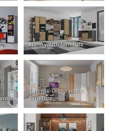
Nano youth furniture
Lorento-Legoo youth
ture
furniture