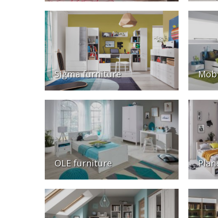
Sigma furniture
Mobi
OLE furniture
Plan