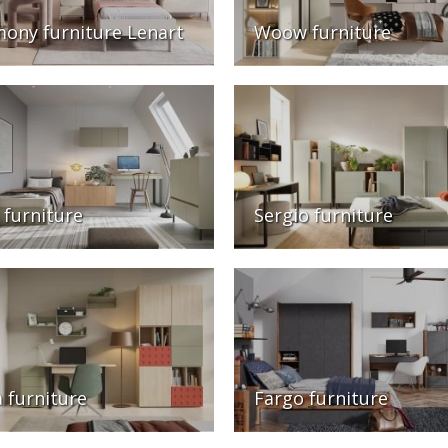
ony furniture Lenart
Woow furniture
 furniture
Sergio furniture
a furniture
Fargo furniture