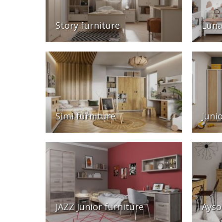
Story furniture
Luna
Simi furniture
Juni
JAZZ Junior furniture
Ayso