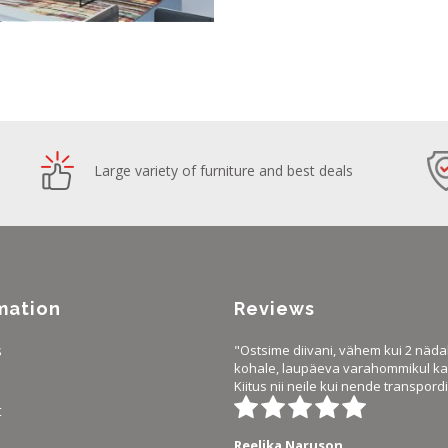
Large variety of furniture and best deals
mation
Reviews
s
"Ostsime diivani, vähem kui 2 näda
kohale, laupäeva varahommikul ka 
Kiitus nii neile kui nende transpordi
t
Reelika Naruson