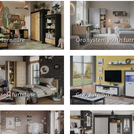
 furniture
Oro system youth furn
set- furniture
Gray furniture