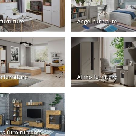
 furniture
Angel furniture
o furniture
Allmo furniture
es furniture loft