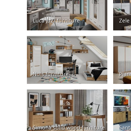
Luca JuZi furniture
Zele
Nuis furniture
Plan
Simona solid wood furniture
Sant