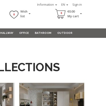
Information
EN
Sign in
Wish
€0.00
0
0
list
My cart
HALLWAY
OFFICE
BATHROOM
OUTDOOR
LLECTIONS