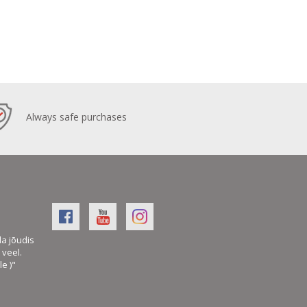
Always safe purchases
la jõudis
veel.
le )"