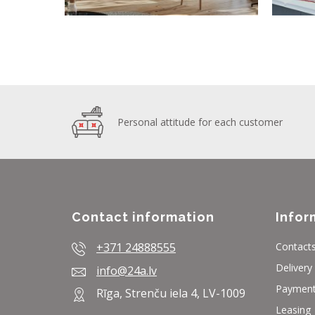
Personal attitude for each customer
Contact information
Infor
+371 24888555
Contact
Delivery
info@24a.lv
Paymen
Rīga, Strenču iela 4, LV-1009
Leasing