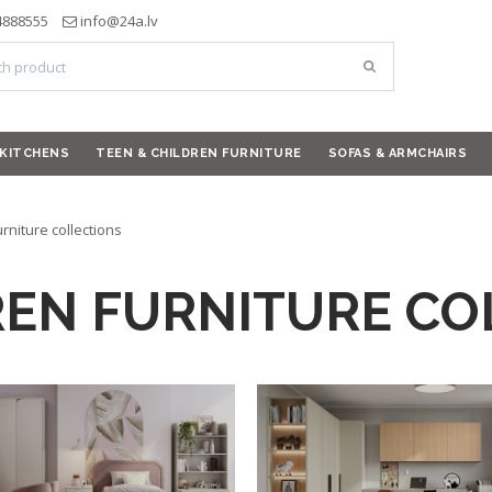
4888555
info@24a.lv
KITCHENS
TEEN & CHILDREN FURNITURE
SOFAS & ARMCHAIRS
rniture collections
REN FURNITURE CO