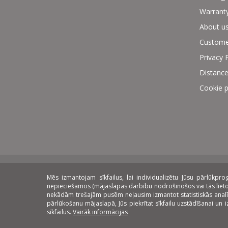
Warrant
About u
Custome
Privacy 
Distance
Cookie p
Mēs izmantojam sīkfailus, lai individualizētu Jūsu pārlūkp
Payment methods:
Delivery:
On
nepieciešamos (mājaslapas darbību nodrošinošos vai tās lietoša
nekādām trešajām pusēm neļausim izmantot statistiskās analīzes 
pārlūkošanu mājaslapā, Jūs piekrītat sīkfailu uzstādīšanai un
sīkfailus.
Vairāk informācijas