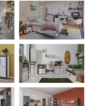
iture
MOOD furniture
Remo youth furniture