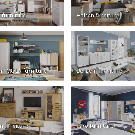
 furniture
Holten furniture
or IMOLA furniture
Bergem furniture
n furniture
Faro furniture