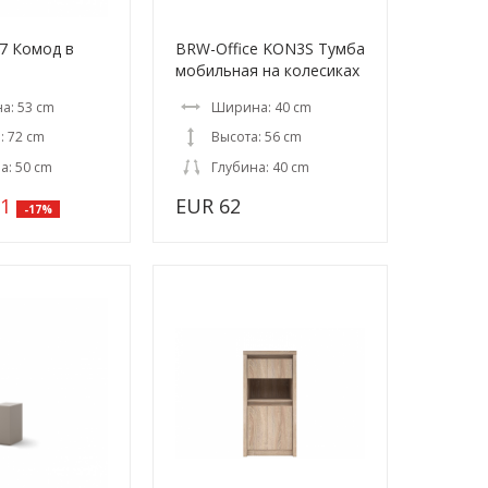
07 Комод в
BRW-Office KON3S Тумба
мобильная на колесиках
а: 53 cm
Ширина: 40 cm
: 72 cm
Высота: 56 cm
а: 50 cm
Глубина: 40 cm
61
EUR 62
-17%