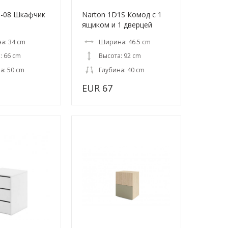
08 Шкафчик
Narton 1D1S Комод с 1
ящиком и 1 дверцей
а: 34 cm
Ширина: 46.5 cm
: 66 cm
Высота: 92 cm
а: 50 cm
Глубина: 40 cm
EUR 67