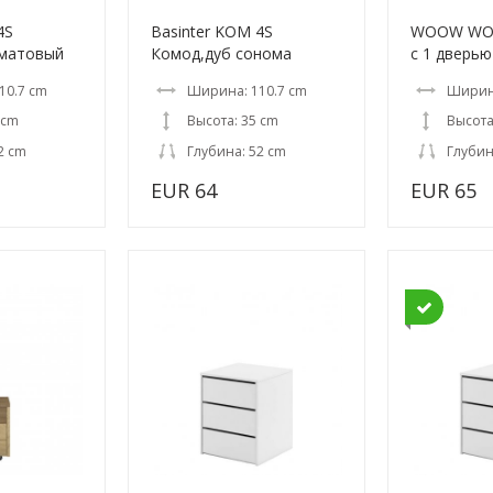
4S
Basinter KOM 4S
WOOW WO-
 матовый
Комод,дуб сонома
с 1 дверью
10.7 cm
Ширина: 110.7 cm
Ширин
 cm
Высота: 35 cm
Высота
2 cm
Глубина: 52 cm
Глубин
EUR 64
EUR 65