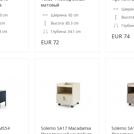
a
матовый
Ширина
0 cm
Ширина: 92 cm
Высота
 cm
Высота: 85.3 cm
Глубин
3 cm
Глубина: 34.1 cm
EUR 74
EUR 72
 MS54
Solerno SA17 Macadamia
Solerno SA1