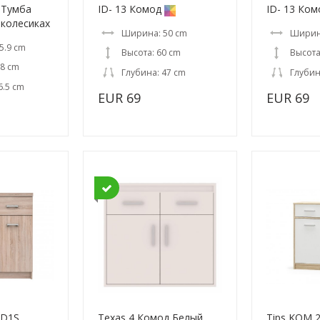
 Тумба
ID- 13 Комод
ID- 13 Ком
 колесиках
Ширина: 50 cm
Ширин
5.9 cm
Высота: 60 cm
Высота
.8 cm
Глубина: 47 cm
Глубин
6.5 cm
EUR 69
EUR 69
2D1S
Texas 4 Комод Белый
Tips KOM 