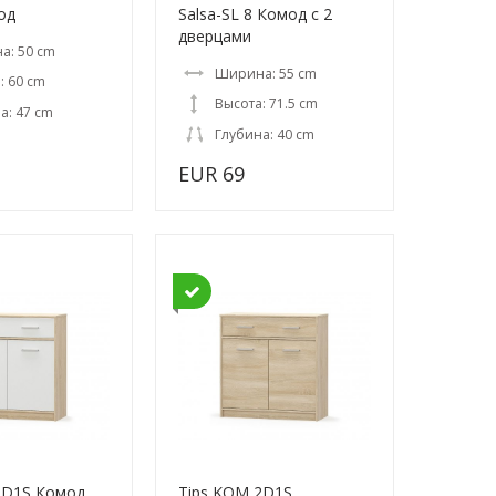
од
Salsa-SL 8 Комод с 2
дверцами
а: 50 cm
Ширина: 55 cm
: 60 cm
Высота: 71.5 cm
а: 47 cm
Глубина: 40 cm
EUR 69
2D1S Комод
Tips KOM 2D1S