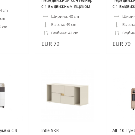
Передвижной контейнер
Передвижн
с 1 выдвижным ящиком
с 1 выдви
4 cm
Ширина: 40 cm
Ширин
 cm
Высота: 49 cm
Высота
9 cm
Глубина: 42 cm
Глубин
EUR 79
EUR 79
умба с 3
Intle SKR
All- 10 Ту