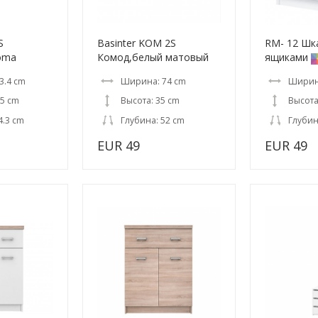
S
Basinter KOM 2S
RM- 12 Шк
oma
Комод,белый матовый
ящиками
3.4 cm
Ширина: 74 cm
Ширина
.5 cm
Высота: 35 cm
Высота
4.3 cm
Глубина: 52 cm
Глубин
EUR 49
EUR 49