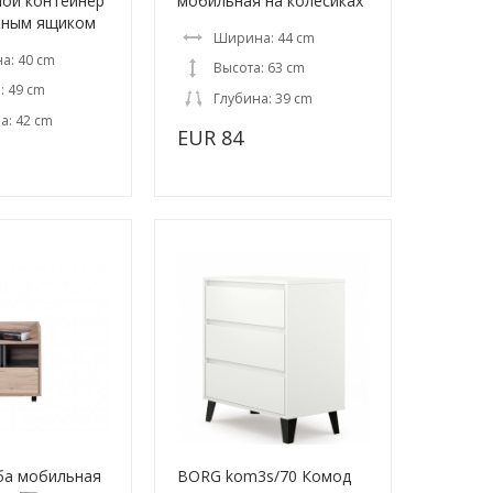
ой контейнер
мобильная на колесиках
жным ящиком
Ширина: 44 cm
а: 40 cm
Высота: 63 cm
: 49 cm
Глубина: 39 cm
а: 42 cm
EUR 84
мба мобильная
BORG kom3s/70 Комод