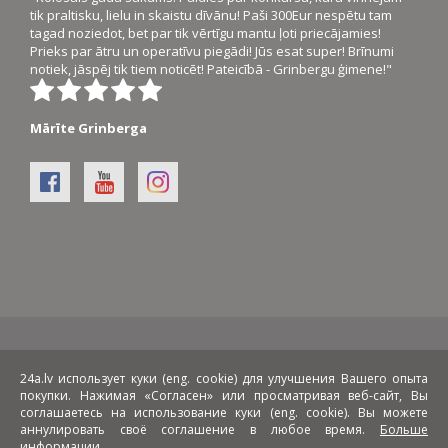
tik praltisku, lielu in skaistu dīvānu! Paši 300Eur nespētu tam
tagad noziedot, bet par tik vērtīgu mantu ļoti priecājamies!
Prieks par ātru un operatīvu piegādi! Jūs esat super! Brīnumi
notiek, jāspēj tik tiem noticēt! Pateicībā - Grinbergu ģimene!"
Mārīte Grinberga
Виды расчетов:
Доставка:
24a.lv использует куки (eng. cookie) для улучшения Вашего опыта
покупки. Нажимая «Согласен» или просматривая веб-сайт, Вы
соглашаетесь на использование куки (eng. cookie). Вы можете
Лизинг:
аннулировать своё соглашение в любое время.
Больше
информации