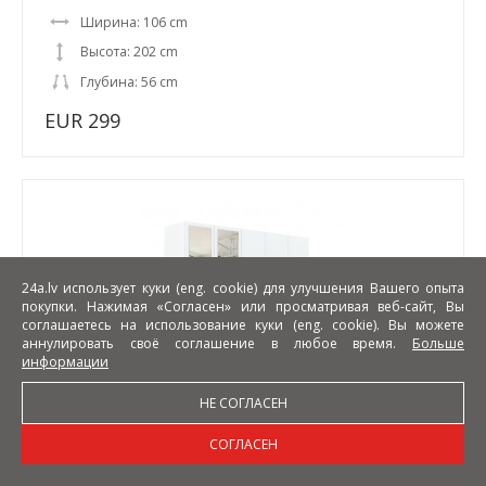
Ширина: 106 cm
Высота: 202 cm
Глубина: 56 cm
EUR 299
24a.lv использует куки (eng. cookie) для улучшения Вашего опыта
покупки. Нажимая «Согласен» или просматривая веб-сайт, Вы
соглашаетесь на использование куки (eng. cookie). Вы можете
аннулировать своё соглашение в любое время.
Больше
информации
НЕ СОГЛАСЕН
INTERLIT SZF 5D1S LUS Шкаф с зеркалом,5 дверцами
СОГЛАСЕН
и 1 ящиком,белый матовый