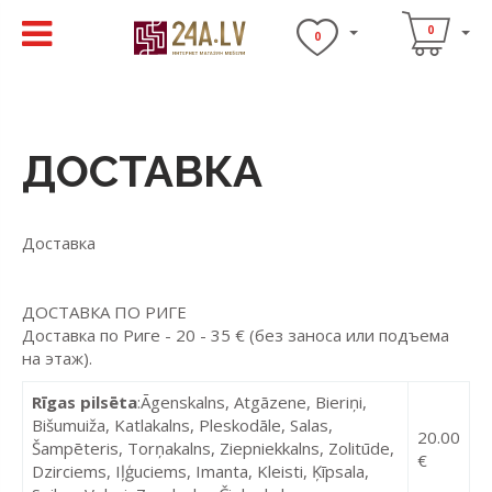
0
0
ДОСТАВКА
Доставка
ДОСТАВКА ПО РИГЕ
Доставка по Риге - 20 - 35 € (без заноса или подъема
на этаж).
Rīgas pilsēta
:Āgenskalns, Atgāzene, Bieriņi,
Bišumuiža, Katlakalns, Pleskodāle, Salas,
20.00
Šampēteris, Torņakalns, Ziepniekkalns, Zolitūde,
€
Dzirciems, Iļģuciems, Imanta, Kleisti, Ķīpsala,