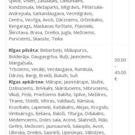
Spilve, Voleri, Zasulauks, Čiekurkalns,
Kundziņsala, Mežaparks, Milgrāvis, Pētersala-
Andrejsala, Sarkandaugava, Vecmilgrāvis,
Centrs, Vecrīga, Avoti, Dārzciems, Grīziņkalns,
Ķengarags, Maskavas forštate, Pļavnieki,
Škirotava, Brasa, Dreiliņi, Jugla, Mežciems,
Purvciems, Skanste, Teika
Rīgas pilsēta:
Beberbeķi, Mūkupurvs,
Bolderāja, Daugavgrīva, Buļļi, Jaunciems,
30.00
Mangaļsala,
-
Trīsciems, Vecāķi, Vecdaugava, Rumbula,
45.00
Dārziņi, Berģi, Brekši, Bukulti, Suži
€
Rīgas apkārtne:
Mārupe, Jaunmārupe, Skulte,
Dzilnuciems, Brīvkalni, Skārduciems, Sēbruciems,
Vīkuļi, Piņķi, Priežciems Babīte, Spilve, Mežāres,
Tīraine, Stūnīši, Vētras, Valdlauči, Rāmava,
Krustkalni, Lapenieki, Katlakalns, Alejas, Krogsils,
Vimbukrogs, Ķekava, Baloži, Tīturga, Odukalns,
Medemciems, Doles sala, Acone, Silabrieži, Rūķi,
Getliņi, Mežezeri, Jaunsaurieši, Salaspils, Avoti,
Ulbroka, Dreiliņi, Saurieši, Upeslejas, Vālodzes,