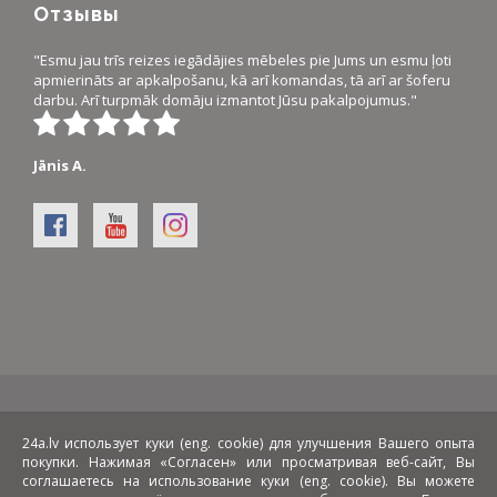
Отзывы
"Esmu jau trīs reizes iegādājies mēbeles pie Jums un esmu ļoti
apmierināts ar apkalpošanu, kā arī komandas, tā arī ar šoferu
darbu. Arī turpmāk domāju izmantot Jūsu pakalpojumus."
Jānis A.
Виды расчетов:
Доставка:
24a.lv использует куки (eng. cookie) для улучшения Вашего опыта
покупки. Нажимая «Согласен» или просматривая веб-сайт, Вы
соглашаетесь на использование куки (eng. cookie). Вы можете
Лизинг: