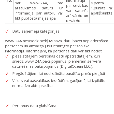
12.
informācija
par www.24A, tad
6.panta
par sevi, kas
atsauksmes saturs un
1.punkta “a”
var saturēt
informācija par autoru var
apakšpunkts
arī vārdu un
tikt publicēta mājaslapā.
uzvārdu.
Datu saņēmēju kategorijas
www.24A nesniedz piekļuvi savai datu bāzei nepiederošām
personām un aizsargā Jūsu iesniegto personisko
informāciju.
Informējam, ka personas dati var tikt nodoti:
piesaistītajiem personas datu apstrādātājiem, kuri
sniedz www.24A pakalpojumus, piemēram servera
uzturēšanas pakalpojumus (DigitalOcean LLC.);
Piegādātājiem, lai nodrošinātu pasūtīto preču piegādi;
Valsts vai pašvaldības iestādēm, gadījumā, lai izpildītu
normatīvo aktu prasības.
Personas datu glabāšana