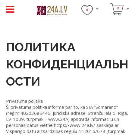
0
0
ПОЛИТИКА
КОНФИДЕНЦИАЛЬН
ОСТИ
Privātuma politika
Šī privātuma politika informē par to, kā SIA “Somarand”
(reģ.nr.40203685446, juridiskā adrese: Strenču ielā 5, Rīga,
LV-1009, turpmāk – www.24A) apstrādā informāciju un
personas datus vietnē https://www.24a.lv/ saskaņā ar
Vispārīgo datu aizsardzības regulu Nr.2016/679 (turpmāk -