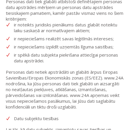
Personas dati tiek glabāti atbilstoši definētajiem personas
datu apstrādes mērķiem un personas datu apstrādes
tiesiskajiem pamatiem, kamēr pastāv vismaz viens no šiem
kritērijiem:
ir noteikts juridisks pienākums datus glabāt noteiktu
laiku saskaņā ar normatīvajiem aktiem;
ir nepieciešams realizēt savas leģitīmās intereses;
ir nepieciešams izpildīt uzņemtās līguma saistības;
ir spēkā datu subjekta piekrišana attiecīgai personas
datu apstrādei.
Personas dati netiek apstrādāti un glabāti ārpus Eiropas
Savienības/Eiropas Ekonomiskās zonas (ES/EEZ). www.24A
nodrošina, ka Jūsu personas dati tiek glabāti un aizsargāti
no neatļautas piekļuves, atklāšanas, izmantošanas,
pārveidošanas vai iznīcināšanas. www.24A apņemas veikt
visus nepieciešamos pasākumus, lai Jūsu dati saglabātu
konfidenciāli un tiktu droši uzglabāti.
Datu subjektu tiesības
Lai Jūs, kā datu subjekts, izmantotu savas tiesības un