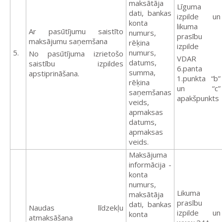
maksātāja
Līguma
dati, bankas
izpilde un
konta
likuma
Ar pasūtījumu saistīto
numurs,
prasību
maksājumu saņemšana
rēķina
izpilde
5.
numurs,
No pasūtījuma izrietošo
VDAR
datums,
saistību izpildes
6.panta
summa,
apstiprināšana.
1.punkta “b”
rēķina
un “c”
saņemšanas
apakšpunkts
veids,
apmaksas
datums,
apmaksas
veids.
Maksājuma
informācija -
konta
numurs,
Likuma
maksātāja
prasību
dati, bankas
Naudas līdzekļu
izpilde un
konta
atmaksāšana