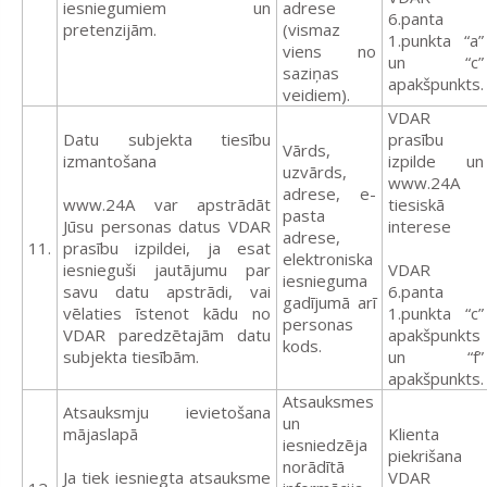
iesniegumiem un
adrese
6.panta
pretenzijām.
(vismaz
1.punkta “a”
viens no
un “c”
saziņas
apakšpunkts.
veidiem).
VDAR
Datu subjekta tiesību
prasību
Vārds,
izmantošana
izpilde un
uzvārds,
www.24A
adrese, e-
www.24A var apstrādāt
tiesiskā
pasta
Jūsu personas datus VDAR
interese
adrese,
11.
prasību izpildei, ja esat
elektroniska
iesnieguši jautājumu par
VDAR
iesnieguma
savu datu apstrādi, vai
6.panta
gadījumā arī
vēlaties īstenot kādu no
1.punkta “c”
personas
VDAR paredzētajām datu
apakšpunkts
kods.
subjekta tiesībām.
un “f”
apakšpunkts.
Atsauksmes
Atsauksmju ievietošana
un
mājaslapā
Klienta
iesniedzēja
piekrišana
norādītā
Ja tiek iesniegta atsauksme
VDAR