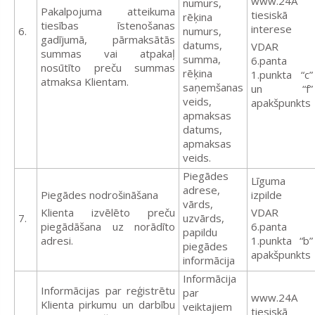
www.24A
numurs,
Pakalpojuma atteikuma
tiesiskā
rēķina
tiesības īstenošanas
interese
6.
numurs,
gadījumā, pārmaksātās
datums,
VDAR
summas vai atpakaļ
summa,
6.panta
nosūtīto preču summas
rēķina
1.punkta “c”
atmaksa Klientam.
saņemšanas
un “f”
veids,
apakšpunkts
apmaksas
datums,
apmaksas
veids.
Piegādes
Līguma
adrese,
Piegādes nodrošināšana
izpilde
vārds,
Klienta izvēlēto preču
VDAR
7.
uzvārds,
piegādāšana uz norādīto
6.panta
papildu
adresi.
1.punkta “b”
piegādes
apakšpunkts
informācija
Informācija
Informācijas par reģistrētu
par
www.24A
Klienta pirkumu un darbību
veiktajiem
tiesiskā