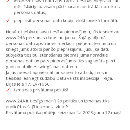
ierobežot savu datu apstrādi -
tiesības pieprasīt, lai
mēs īslaicīgi pavisam pārtraucam apstrādāt noteiktus
personas datus;
pieprasīt personas datu kopiju elektroniskā formātā.
Nosūtot jebkuru savu tiesību pieprasījumu, Jūs iesniedzat
www.24A personas datus no jauna.
Šajā gadījumā
personas datu apstrādes mērķis ir pieņemt lēmumu un
sniegt Jums atbildi par šo pieprasījumu. Jūsu, kā datu
subjekta tiesību īstenošanas pieprasījumā norādītie
personas dati un pats pieprasījums tiks saglabāts pieci
gadi no atbildes sniegšanas datuma.
Ja Jūs neesat apmierināti ar saņemto atbildi, Jums ir
tiesības iesniegt sūdzību Datu valsts inspekcijā - Rīgā,
Elijas ielā 17, LV-1050.
Izmaiņas privātuma politikā
www.24A ir tiesīgs mainīt šo politiku un izmaiņas tiks
publicētas šajā interneta vietnē.
Privātuma politika pēdējo reizi mainīta 2023.gada 12.maijā.