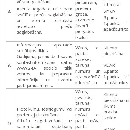
vēsturi glabāšana
pirkumiem,
interese
precēm
Klienta iegādāto un viņam
8.
VDAR
grozā,
izsūtīto preču saglabāšana
6.panta
atzīmētie
un vēlmju sarakstā
1.punkta “f”
favorīti,
ievietoto preču
apakšpunkts
piegādes
saglabāšana.
izpildi.
Informācijas apstrāde
Vārds, e-
Klienta
sociālajos tīklos
pasta
piekrišana
Gadījumā, ja sniedzat savus
adrese,
kontaktinformācijas datus
9.
tālruņa
VDAR
www.24A sociālo tīklu
numurs un
6.panta
kontos, lai pieprasītu
cita norādītā
1.punkta “a”
informāciju un uzdotu
informācija.
apakšpunkts
jautājumus mums.
Vārds,
Klienta
uzvārds,
piekrišana un
tālruņa
likuma
Pieteikumu, iesniegumu vai
numurs
prasību
pretenziju izskatīšana
un/vai e-
izpilde
Atbilžu sagatavošana uz
pasts un/vai
10.
saņemtajām sūdzībām,
pasta
VDAR