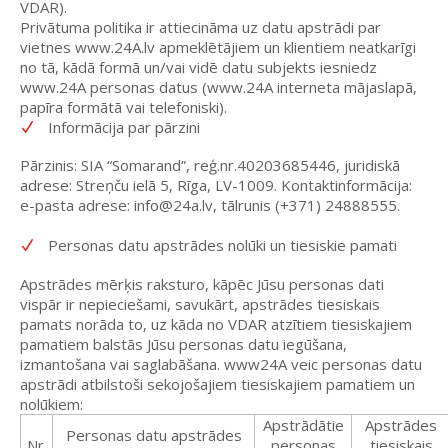
VDAR).
Privātuma politika ir attiecināma uz datu apstrādi par
vietnes www.24A.lv apmeklētājiem un klientiem neatkarīgi
no tā, kādā formā un/vai vidē datu subjekts iesniedz
www.24A personas datus (www.24A interneta mājaslapā,
papīra formātā vai telefoniski).
Informācija par pārzini
Pārzinis: SIA “Somarand”, reģ.nr.40203685446, juridiskā
adrese: Streņču ielā 5, Rīga, LV-1009. Kontaktinformācija:
e-pasta adrese: info@24a.lv, tālrunis (+371) 24888555.
Personas datu apstrādes nolūki un tiesiskie pamati
Apstrādes mērķis raksturo, kāpēc Jūsu personas dati
vispār ir nepieciešami, savukārt, apstrādes tiesiskais
pamats norāda to, uz kāda no VDAR atzītiem tiesiskajiem
pamatiem balstās Jūsu personas datu iegūšana,
izmantošana vai saglabāšana. www24A veic personas datu
apstrādi atbilstoši sekojošajiem tiesiskajiem pamatiem un
nolūkiem:
Apstrādātie
Apstrādes
Personas datu apstrādes
Nr.
personas
tiesiskais