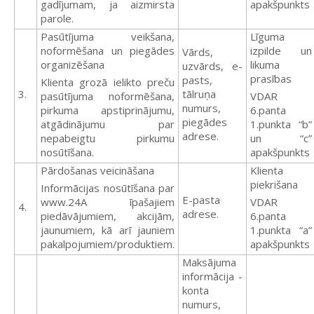
gadījumam, ja aizmirsta
apakšpunkts
parole.
Pasūtījuma veikšana,
Līguma
noformēšana un piegādes
izpilde un
Vārds,
organizēšana
likuma
uzvārds, e-
prasības
pasts,
Klienta grozā ielikto preču
3.
tālruņa
pasūtījuma noformēšana,
VDAR
numurs,
pirkuma apstiprinājumu,
6.panta
piegādes
atgādinājumu par
1.punkta “b”
adrese.
nepabeigtu pirkumu
un “c”
nosūtīšana.
apakšpunkts
Pārdošanas veicināšana
Klienta
piekrišana
Informācijas nosūtīšana par
E-pasta
www.24A īpašajiem
VDAR
4.
adrese.
piedāvājumiem, akcijām,
6.panta
jaunumiem, kā arī jauniem
1.punkta “a”
pakalpojumiem/produktiem.
apakšpunkts
Maksājuma
informācija -
konta
numurs,