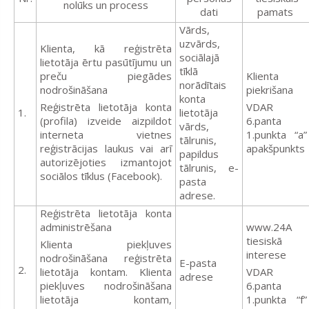
nolūks un process
dati
pamats
Vārds,
uzvārds,
Klienta, kā reģistrēta
sociālajā
lietotāja ērtu pasūtījumu un
tīklā
preču piegādes
Klienta
norādītais
nodrošināšana
piekrišana
konta
Reģistrēta lietotāja konta
VDAR
1.
lietotāja
(profila) izveide aizpildot
6.panta
vārds,
interneta vietnes
1.punkta “a”
tālrunis,
reģistrācijas laukus vai arī
apakšpunkts
papildus
autorizējoties izmantojot
tālrunis, e-
sociālos tīklus (Facebook).
pasta
adrese.
Reģistrēta lietotāja konta
administrēšana
www.24A
tiesiskā
Klienta piekļuves
interese
nodrošināšana reģistrēta
E-pasta
2.
lietotāja kontam. Klienta
VDAR
adrese
piekļuves nodrošināšana
6.panta
lietotāja kontam,
1.punkta “f”