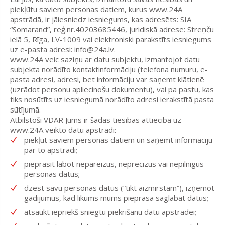
piekļūtu saviem personas datiem, kurus www.24A
apstrādā, ir jāiesniedz iesniegums, kas adresēts: SIA
“Somarand”, reģ.nr.40203685446, juridiskā adrese: Streņču
ielā 5, Rīga, LV-1009 vai elektroniski parakstīts iesniegums
uz e-pasta adresi: info@24a.lv.
www.24A veic saziņu ar datu subjektu, izmantojot datu
subjekta norādīto kontaktinformāciju (telefona numuru, e-
pasta adresi, adresi, bet informāciju var saņemt klātienē
(uzrādot personu apliecinošu dokumentu), vai pa pastu, kas
tiks nosūtīts uz iesniegumā norādīto adresi ierakstītā pasta
sūtījumā.
Atbilstoši VDAR Jums ir šādas tiesības attiecībā uz
www.24A veikto datu apstrādi:
piekļūt saviem personas datiem un saņemt informāciju
par to apstrādi;
pieprasīt labot nepareizus, neprecīzus vai nepilnīgus
personas datus;
dzēst savu personas datus (“tikt aizmirstam”), izņemot
gadījumus, kad likums mums pieprasa saglabāt datus;
atsaukt iepriekš sniegtu piekrišanu datu apstrādei;