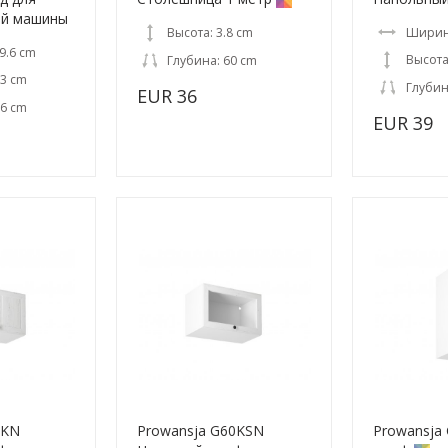
ой машины
Высота: 3.8 cm
Ширин
9.6 cm
Высота
Глубина: 60 cm
.3 cm
Глубин
EUR 36
.6 cm
EUR 39
0KN
Prowansja G60KSN
Prowansja