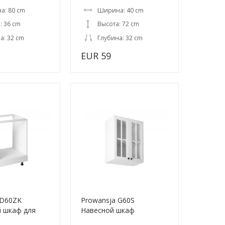
а: 80 cm
Ширина: 40 cm
: 36 cm
Высота: 72 cm
а: 32 cm
Глубина: 32 cm
EUR 59
 D60ZK
Prowansja G60S
 шкаф для
Навесной шкаф