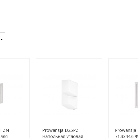
5FZN
Prowansja D25PZ
Prowansja
 для
Напольная угловая
71.3x44.6 