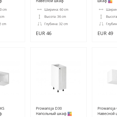
ф
Навесной шкаф
шкаф
0 cm
Ширина: 60 cm
Ширин
 cm
Высота: 36 cm
Высота
2 cm
Глубина: 32 cm
Глубин
EUR 46
EUR 49
0KS
Prowansja D30
Prowansja
ф
Напольный шкаф
Навесной 