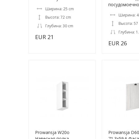
посудомоечн
Ширина: 25 cm
Ширина: 4
Высота: 72 cm
Высота: 57
Глубина: 30 cm
Глубина: 1
EUR 21
EUR 26
Prowansja W20o
Prowansja D6
Навесная полка
71.3x59.6 Фас