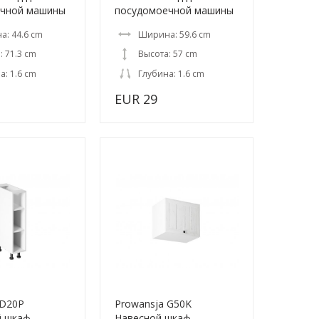
ечной машины
посудомоечной машины
: 44.6 cm
Ширина: 59.6 cm
: 71.3 cm
Высота: 57 cm
а: 1.6 cm
Глубина: 1.6 cm
EUR 29
 D20P
Prowansja G50K
й шкаф
Навесной шкаф