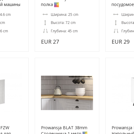
ой машины
полка
посудомо
4.6 cm
Ширина: 25 cm
Ширина
 cm
Высота: 72 cm
Высота
.6 cm
Глубина: 45 cm
Глубин
EUR 27
EUR 29
0FZW
Prowansja BLAT 38mm
Prowansja
ад для
Столешница 1 метр
Напольны