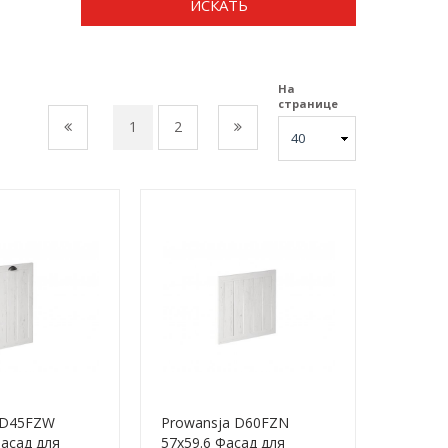
ИСКАТЬ
На
странице
1
2
 D45FZW
Prowansja D60FZN
Фасад для
57x59.6 Фасад для