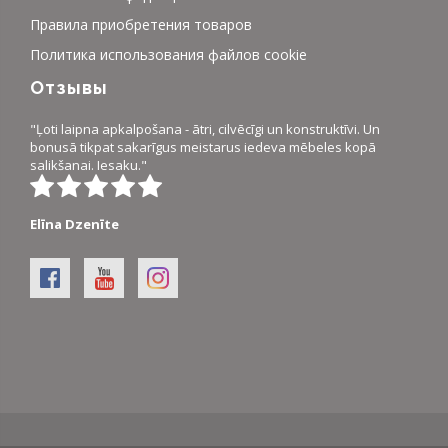
Правила приобретения товаров
Политика использования файлов cookie
Отзывы
"Ļoti laipna apkalpošana - ātri, cilvēcīgi un konstruktīvi. Un
bonusā tikpat sakarīgus meistarus iedeva mēbeles kopā
salikšanai. Iesaku."
Elīna Dzenīte