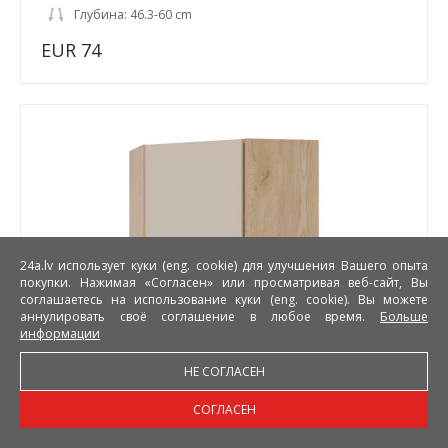
Глубина: 46.3-60 cm
EUR 74
24a.lv использует куки (eng. cookie) для улучшения Вашего опыта
покупки. Нажимая «Согласен» или просматривая веб-сайт, Вы
соглашаетесь на использование куки (eng. cookie). Вы можете
аннулировать своё соглашение в любое время.
Больше
информации
Liveo-Pati PK09/PF11 L/R 60/60cm Навесной угловой
шкаф
НЕ СОГЛАСЕН
Ширина: 60 cm
СОГЛАСЕН
Высота: 60 cm
Глубина: 29.6 cm