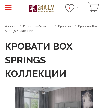
0
0
Начало
Гостиная/Спальня
Кровати
Кровати Box
Springs Коллекции
КРОВАТИ BOX
SPRINGS
КОЛЛЕКЦИИ