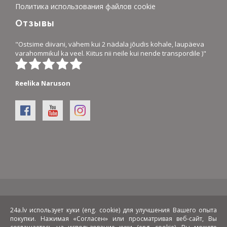
Политика использования файлов cookie
Отзывы
"Ostsime diivani, vähem kui 2 nädala jõudis kohale, laupäeva
varahommikul ka veel. Kiitus nii neile kui nende transpordile )"
Reelika Naruson
Виды расчетов:
Доставка:
24a.lv использует куки (eng. cookie) для улучшения Вашего опыта
покупки. Нажимая «Согласен» или просматривая веб-сайт, Вы