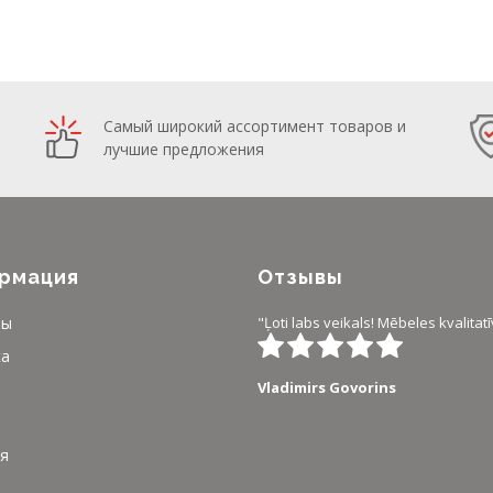
Самый широкий ассортимент товаров и
лучшие предложения
рмация
Отзывы
ты
"Ļoti labs veikals! Mēbeles kvalitatī
ка
Vladimirs Govorins
я