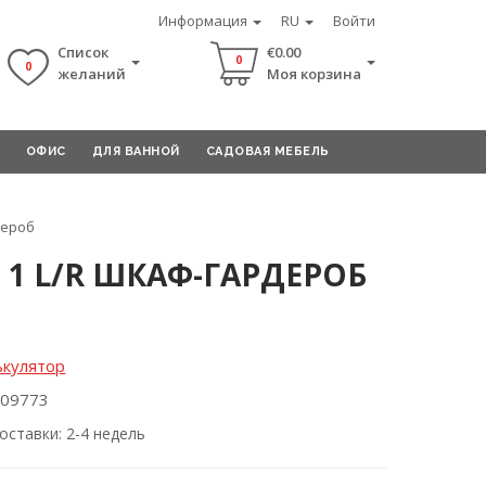
Информация
RU
Войти
Список
€0.00
0
0
желаний
Моя корзина
ОФИС
ДЛЯ ВАННОЙ
САДОВАЯ МЕБЕЛЬ
дероб
I 1 L/R ШКАФ-ГАРДЕРОБ
ькулятор
009773
оставки: 2-4 недель