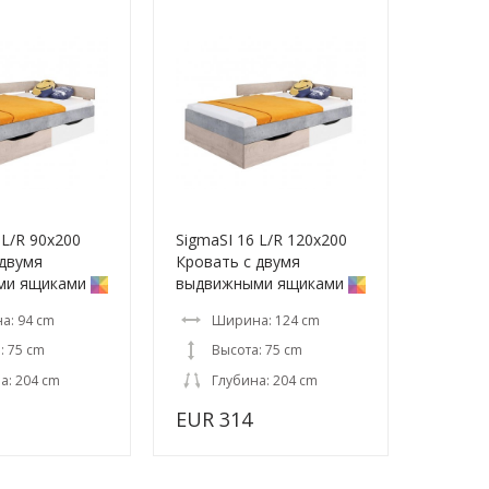
 L/R 90x200
SigmaSI 16 L/R 120x200
 двумя
Кровать с двумя
ми ящиками
выдвижными ящиками
а: 94 cm
Ширина: 124 cm
: 75 cm
Высота: 75 cm
а: 204 cm
Глубина: 204 cm
EUR 314