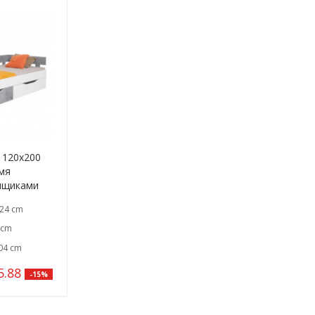
R 120x200
мя
ящиками
24 cm
 cm
04 cm
5.88
-15%