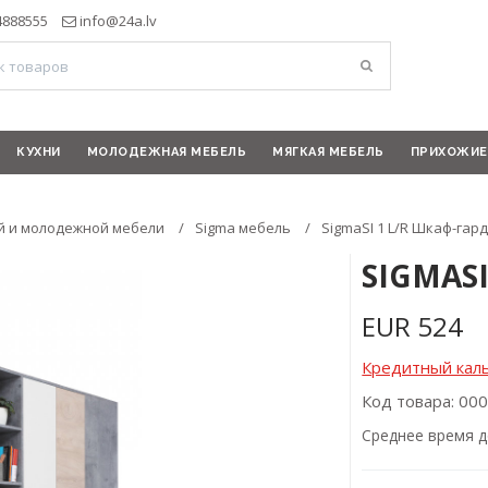
4888555
info@24a.lv
КУХНИ
МОЛОДЕЖНАЯ МЕБЕЛЬ
МЯГКАЯ МЕБЕЛЬ
ПРИХОЖИЕ
й и молодежной мебели
Sigma мебель
SigmaSI 1 L/R Шкаф-гар
SIGMAS
EUR
524
Кредитный кал
Код товара: 00
Cреднее время д