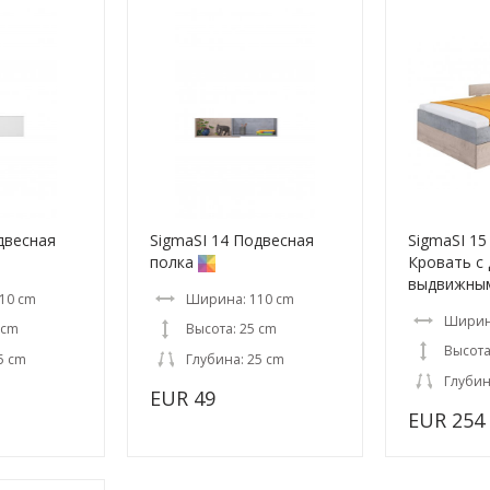
двесная
SigmaSI 14 Подвесная
SigmaSI 15
полка
Кровать с
выдвижны
10 cm
Ширина: 110 cm
Ширин
 cm
Высота: 25 cm
Высота
5 cm
Глубина: 25 cm
Глубин
EUR 49
EUR 254