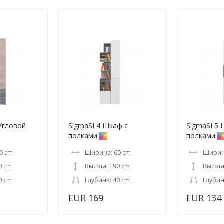
 Угловой
SigmaSI 4 Шкаф с
SigmaSI 5 
полками
полками
0 cm
Ширина: 60 cm
Ширин
0 cm
Высота: 190 cm
Высота
0 cm
Глубина: 40 cm
Глубин
EUR 169
EUR 134