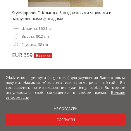
Style-Japandi D Комод с 6 выдвижными ящиками и
закругленными фасадами
Ширина: 160.1 cm
Высота: 80.2 cm
Глубина: 38 cm
EUR 359
Новинка
24a.lv использует куки (eng. cookie) для улучшения Вашего опыта
покупки. Нажимая «Согласен» или просматривая веб-сайт, Вы
соглашаетесь на использование куки (eng. cookie). Вы можете
аннулировать своё соглашение в любое время.
Больше
информации
НЕ СОГЛАСЕН
СОГЛАСЕН