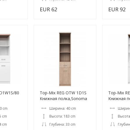
EUR 62
EUR 92
2D1W1S/80
Top-Mix REG OTW 1D1S
Top-Mix R
Книжная полка,Sonoma
Книжная п
0 cm
Ширина: 40 cm
Ширин
5 cm
Высота: 183 cm
Высота
4 cm
Глубина: 33 cm
Глубин