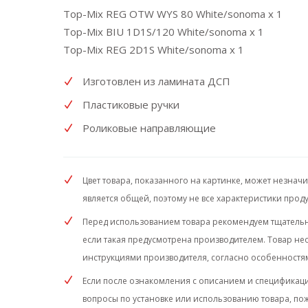
Top-Mix REG OTW WYS 80 White/sonoma x 1
Top-Mix BIU 1D1S/120 White/sonoma x 1
Top-Mix REG 2D1S White/sonoma x 1
Изготовлен из ламината ДСП
Пластиковые ручки
Роликовые направляющие
Цвет товара, показанного на картинке, может незнач
является общей, поэтому не все характеристики проду
Перед использованием товара рекомендуем тщательно
если такая предусмотрена производителем. Товар нео
инструкциями производителя, согласно особенностя
Если после ознакомления с описанием и спецификаци
вопросы по установке или использованию товара, по