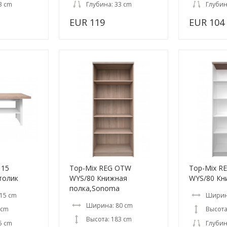
3 cm
Глубина: 33 cm
Глубин
EUR 119
EUR 104
115
Top-Mix REG OTW
Top-Mix R
толик
WYS/80 Книжная
WYS/80 Кн
полка,Sonoma
15 cm
Ширин
Ширина: 80 cm
 cm
Высота
Высота: 183 cm
5 cm
Глубин