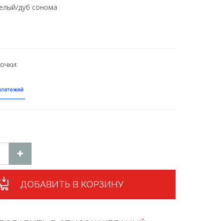
елый/дуб сонома
очки:
ДОБАВИТЬ В КОРЗИНУ