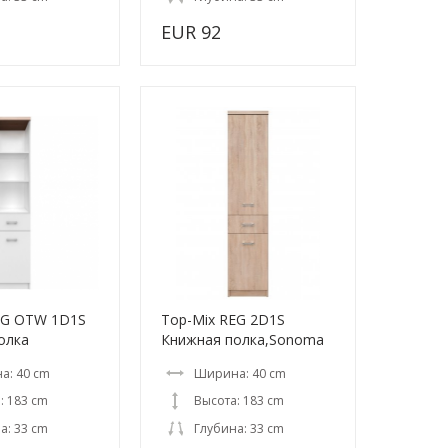
EUR 92
EG OTW 1D1S
Top-Mix REG 2D1S
олка
Книжная полка,Sonoma
а: 40 cm
Ширина: 40 cm
: 183 cm
Высота: 183 cm
а: 33 cm
Глубина: 33 cm