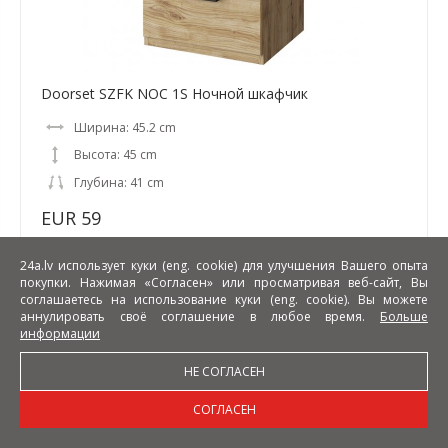
Doorset SZFK NOC 1S Ночной шкафчик
Ширина: 45.2 cm
Высота: 45 cm
Глубина: 41 cm
EUR 59
24a.lv использует куки (eng. cookie) для улучшения Вашего опыта
покупки. Нажимая «Согласен» или просматривая веб-сайт, Вы
соглашаетесь на использование куки (eng. cookie). Вы можете
аннулировать своё соглашение в любое время.
Больше
информации
НЕ СОГЛАСЕН
СОГЛАСЕН