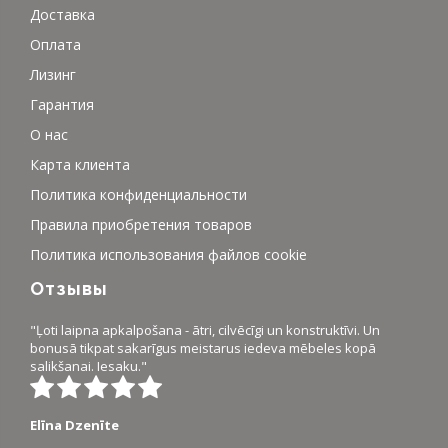
Доставка
Оплата
Лизинг
Гарантия
О нас
Карта клиента
Политика конфиденциальности
Правила приобретения товаров
Политика использования файлов cookie
Отзывы
"Ļoti laipna apkalpošana - ātri, cilvēcīgi un konstruktīvi. Un
bonusā tikpat sakarīgus meistarus iedeva mēbeles kopā
salikšanai. Iesaku."
Elīna Dzenīte