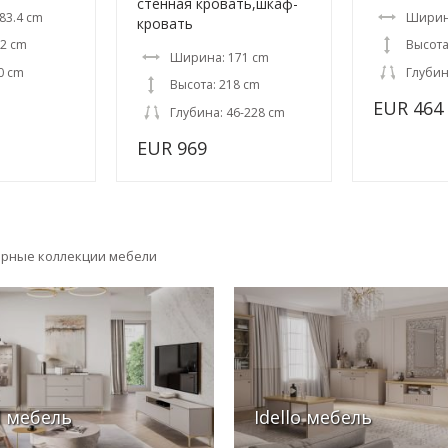
cтенная кровать,шкаф-
83.4 cm
Ширин
кровать
.2 cm
Высота
Ширина: 171 cm
0 cm
Глубин
Высота: 218 cm
EUR 464
Глубина: 46-228 cm
EUR 969
ярные коллекции мебели
l мебель
Idello мебель