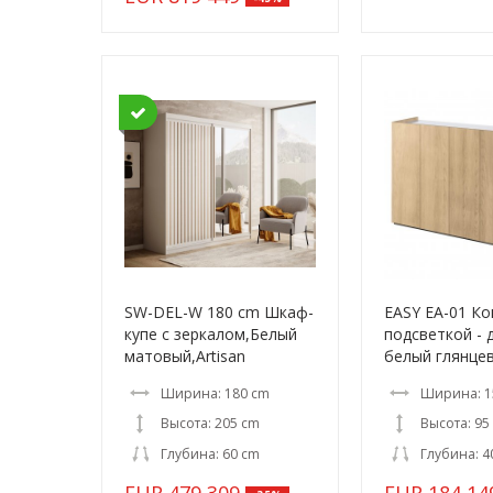
SW-DEL-W 180 cm Шкаф-
EASY EA-01 Ко
купе с зеркалом,Белый
подсветкой - 
матовый,Artisan
белый глянце
Ширина: 180 cm
Ширина: 1
Высота: 205 cm
Высота: 95
Глубина: 60 cm
Глубина: 4
EUR
479
309
EUR
184
14