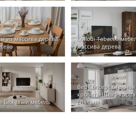
ы из массива дерева
Collodi Tabacco мебе
tello
массива дерева
Bed Concept Стенная
кровать-Шкаф-крова
te Бежевый мебель
cпальня