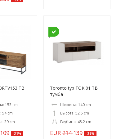
DRTV153 ТВ
Toronto typ TOK 01 ТВ
тумба
а: 153 cm
Ширина: 140 cm
: 54 cm
Высота: 52.5 cm
а: 39 cm
Глубина: 45.2 cm
109
EUR
214
139
-31%
-35%