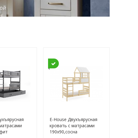
ной
вухъярусная
E-House Двухъярусная
 матрасами
кровать с матрасами
афит
190x90,сосна