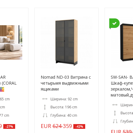
NAR
Nomad ND-03 Витрина с
SW-SAN- B
н (CORAL
четырьмя выдвижными
Шкаф-купе
ящиками
зеркалом,
матовый,ду
65 cm
Ширина: 92 cm
Ширин
 cm
Высота: 196 cm
Высота
77 cm
Глубина: 40 cm
Глубин
9
EUR
624
359
-27%
-42%
EUR
539