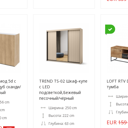
мод 5d с
TREND TS-02 Шкаф-купе
LOFT RTV 
дуб сканди/
c LED
тумба
вый
подсветкой,Бежевый
Ширин
песочный/чёрный
56 cm
Высота
Ширина: 250 cm
 cm
Глубин
Высота: 222 cm
0 cm
EUR
159
Глубина: 63 cm
9