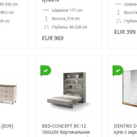
65-265 cm
Ширин
Ширина: 171 cm
-98.5 cm
Высота
Высота: 218 cm
06 cm
Глубин
Глубина: 46-228 cm
EUR 399
EUR 969
 [EO9]
BED-CONCEPT BC-12
DENTRO D
160x200 Вертикальная
купе с зер