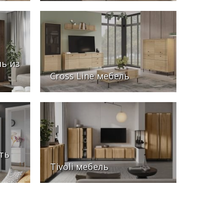
ль из
Cross Line мебель
ть
Tivoli мебель