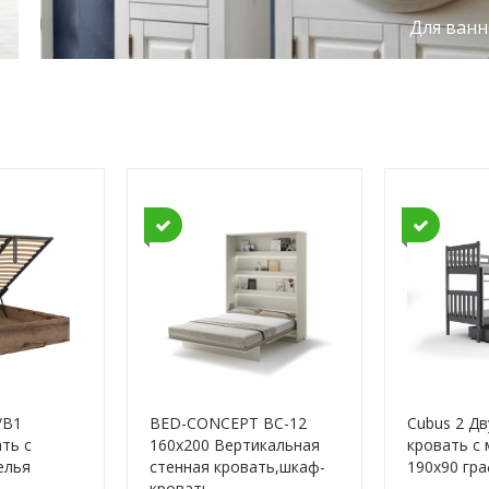
Для ван
/B1
BED-CONCEPT BC-12
Cubus 2 Д
ть с
160x200 Вертикальная
кровать с
елья
cтенная кровать,шкаф-
190x90 гр
кровать