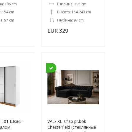
а: 195 cm
Ширина: 195 cm
: 154 cm
Высота: 154-243 cm
а: 97 cm
Глубина: 97 cm
EUR 329
T-01 Шкаф-
VAL/ XL z.f.sp pr.bok
калом
Chesterfield (стеклянные