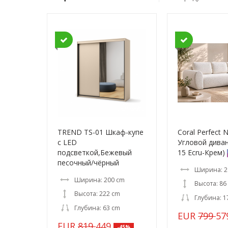
TREND TS-01 Шкаф-купе
Coral Perfect 
c LED
Угловой дива
подсветкой,Бежевый
15 Ecru-Крем)
песочный/чёрный
Ширина: 2
Ширина: 200 cm
Высота: 86
Высота: 222 cm
Глубина: 1
Глубина: 63 cm
EUR
799
57
EUR
819
449
-45%