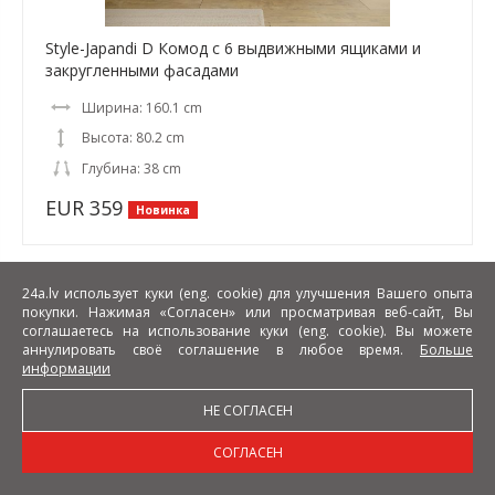
Style-Japandi D Комод с 6 выдвижными ящиками и
закругленными фасадами
Ширина: 160.1 cm
Высота: 80.2 cm
Глубина: 38 cm
EUR 359
Новинка
24a.lv использует куки (eng. cookie) для улучшения Вашего опыта
покупки. Нажимая «Согласен» или просматривая веб-сайт, Вы
соглашаетесь на использование куки (eng. cookie). Вы можете
аннулировать своё соглашение в любое время.
Больше
информации
НЕ СОГЛАСЕН
СОГЛАСЕН