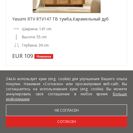
Yasumi RTV RTV147 ТВ тумба,Карамельный дуб
Ширина: 147 cm
Высота: 55 cm
Глубина: 39 cm
EUR 109
Новинка
24a.lv использует куки (eng. cookie) для улучшения Вашего опыта
покупки. Нажимая «Согласен» или просматривая веб-сайт, Вы
соглашаетесь на использование куки (eng. cookie). Вы можете
аннулировать своё соглашение в любое время.
Больше
информации
НЕ СОГЛАСЕН
СОГЛАСЕН