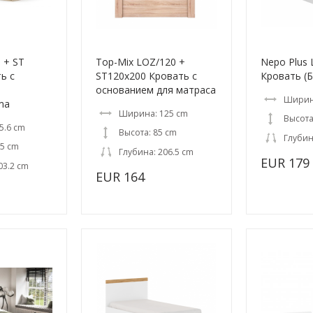
 + ST
Top-Mix LOZ/120 +
Nepo Plus
ь с
ST120x200 Кровать с
Кровать (
основанием для матраса
Ширин
ma
Ширина: 125 cm
Высота
5.6 cm
Высота: 85 cm
Глубин
.5 cm
Глубина: 206.5 cm
EUR 179
03.2 cm
EUR 164