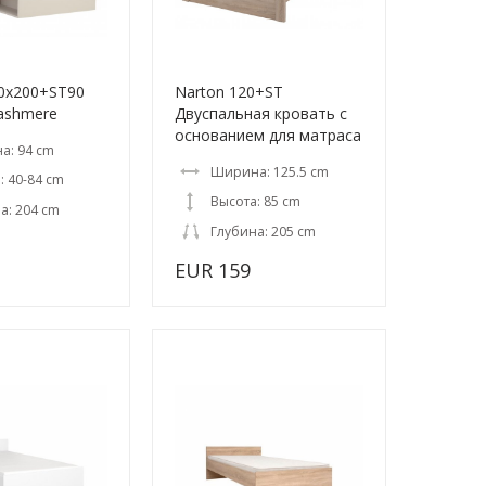
90x200+ST90
Narton 120+ST
ashmere
Двуспальная кровать с
основанием для матраса
а: 94 cm
Ширина: 125.5 cm
: 40-84 cm
Высота: 85 cm
а: 204 cm
Глубина: 205 cm
EUR 159