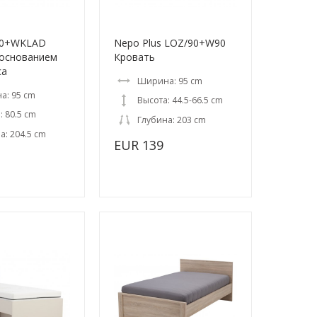
90+WKLAD
Nepo Plus LOZ/90+W90
 основанием
Кровать
са
Ширина: 95 cm
а: 95 cm
Высота: 44.5-66.5 cm
: 80.5 cm
Глубина: 203 cm
а: 204.5 cm
EUR 139