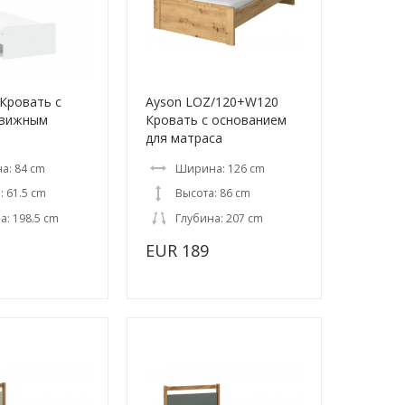
 Кровать с
Ayson LOZ/120+W120
движным
Кровать с основанием
для матраса
а: 84 cm
Ширина: 126 cm
: 61.5 cm
Высота: 86 cm
а: 198.5 cm
Глубина: 207 cm
EUR 189