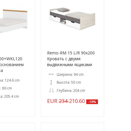
Remo-RM 15 L/R 90x200
200+WKL120
Кровать с двумя
 основанием
выдвижными ящиками
са
Ширина: 94 cm
: 124.6 cm
Высота: 50 cm
: 89 cm
Глубина: 204 cm
а: 205.4 cm
EUR
234
210.60
-10%