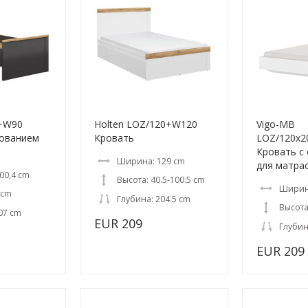
+W90
Holten LOZ/120+W120
Vigo-MB
нованием
Кровать
LOZ/120x
Кровать с
Ширина: 129 cm
для матра
00,4 cm
Высота: 40.5-100.5 cm
Ширина
 cm
Глубина: 204.5 cm
Высота
07 cm
EUR 209
Глубин
EUR 209