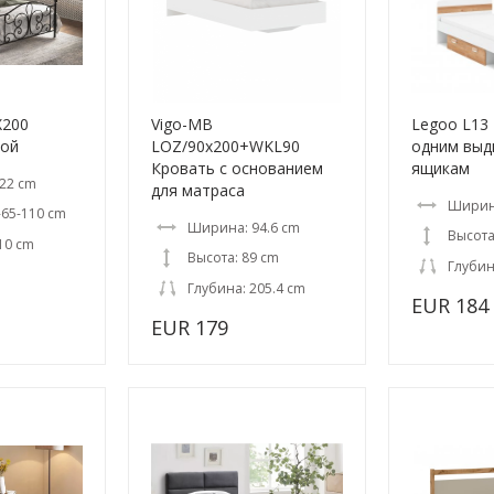
X200
Vigo-MB
Legoo L13
мой
LOZ/90x200+WKL90
одним вы
Кровать с основанием
ящикам
22 cm
для матраса
Ширин
-65-110 cm
Ширина: 94.6 cm
Высота
10 cm
Высота: 89 cm
Глубин
Глубина: 205.4 cm
EUR 184
EUR 179