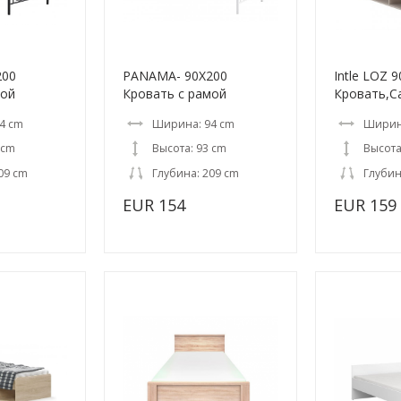
200
PANAMA- 90X200
Intle LOZ 
мой
Кровать c рамой
Кровать,C
4 cm
Ширина: 94 cm
Ширин
 cm
Высота: 93 cm
Высота
09 cm
Глубина: 209 cm
Глубин
EUR 154
EUR 159