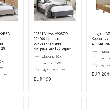
V90BED
22861,Velvet V90SZD
Indygo LO
ь с
90x200 Кровать с
Кровать с
ля
основанием для
для матра
 28
матраса,tap.150 серый
Ширин
Ширина: 96 cm
Высота
6 cm
Высота: 31-91 cm
Глубин
-91 cm
Глубина: 213 cm
EUR 204
13 cm
EUR 199