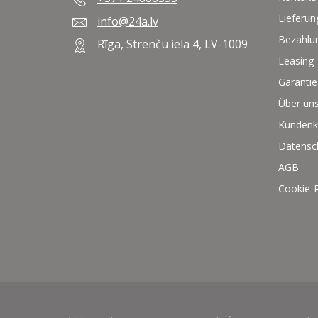
Lieferun
info@24a.lv
Bezahlu
Rīga, Strenču iela 4, LV-1009
Leasing
Garantie
Über un
Kundenk
Datensc
AGB
Cookie-R