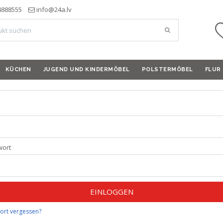
4888555
info@24a.lv
KÜCHEN
JUGEND UND KINDERMÖBEL
POLSTERMÖBEL
FLUR
l
wort
EINLOGGEN
ort vergessen?