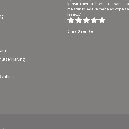
konstruktīvi. Un bonusā tikpat saka
g
meistarus iedeva mēbeles kopā sal
Iesaku."
ng
Elīna Dzenīte
s
arte
hutzerklärung
ichtlinie