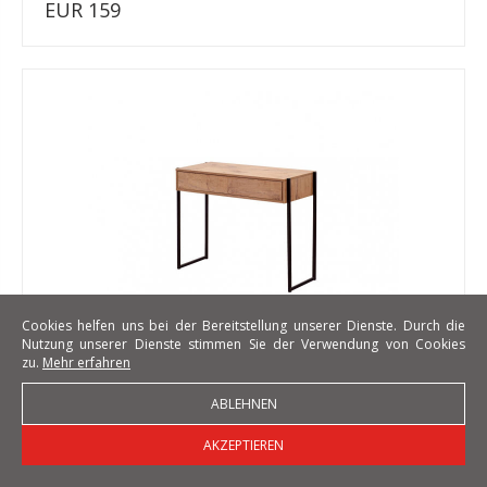
EUR 159
LOFT- LFTO Dressing table сonsole Premium Collection
Cookies helfen uns bei der Bereitstellung unserer Dienste. Durch die
Nutzung unserer Dienste stimmen Sie der Verwendung von Cookies
Breite: 104 cm
zu.
Mehr erfahren
Höhe: 76 cm
ABLEHNEN
Tiefe: 42 cm
AKZEPTIEREN
EUR 159