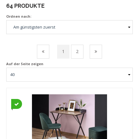
64 PRODUKTE
Ordnen nach:
1
2
Auf der Seite zeigen