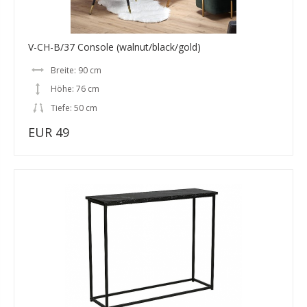
V-CH-B/37 Console (walnut/black/gold)
Breite: 90 cm
Höhe: 76 cm
Tiefe: 50 cm
EUR 49