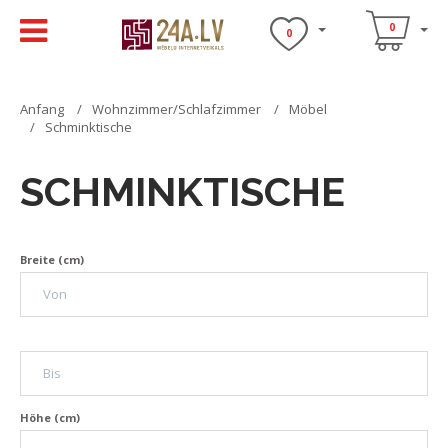
0
0
Anfang
Wohnzimmer/Schlafzimmer
Möbel
Schminktische
SCHMINKTISCHE
Breite (cm)
Höhe (cm)