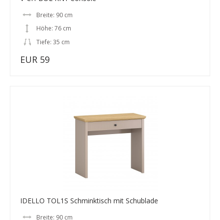
Breite: 90 cm
Höhe: 76 cm
Tiefe: 35 cm
EUR 59
IDELLO TOL1S Schminktisch mit Schublade
Breite: 90 cm