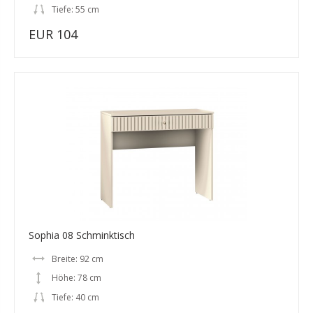
Tiefe: 55 cm
EUR 104
Sophia 08 Schminktisch
Breite: 92 cm
Höhe: 78 cm
Tiefe: 40 cm