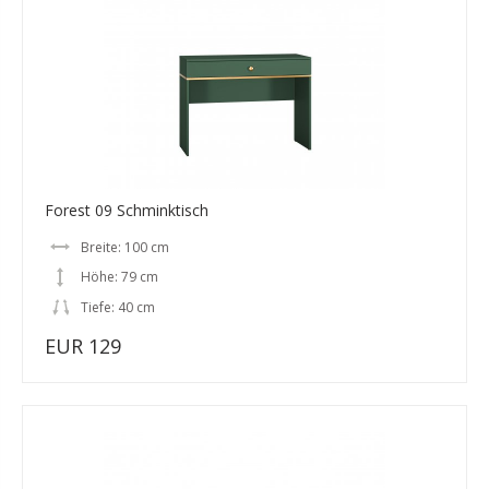
Forest 09 Schminktisch
Breite: 100 cm
Höhe: 79 cm
Tiefe: 40 cm
EUR 129