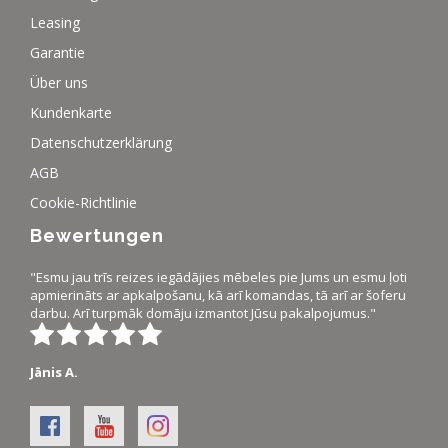
Leasing
Garantie
Über uns
Kundenkarte
Datenschutzerklärung
AGB
Cookie-Richtlinie
Bewertungen
"Esmu jau trīs reizes iegādājies mēbeles pie Jums un esmu ļoti
apmierināts ar apkalpošanu, kā arī komandas, tā arī ar šoferu
darbu. Arī turpmāk domāju izmantot Jūsu pakalpojumus."
Jānis A.