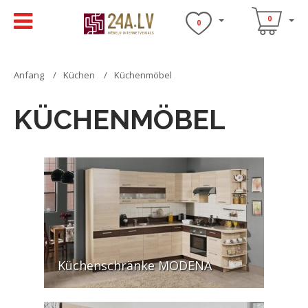
0
0
Anfang
Küchen
Küchenmöbel
KÜCHENMÖBEL
Küchenschränke MODENA