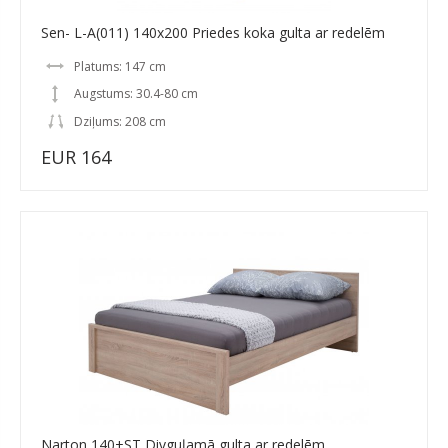
Sen- L-A(011) 140x200 Priedes koka gulta ar redelēm
Platums: 147 cm
Augstums: 30.4-80 cm
Dziļums: 208 cm
EUR 164
Narton 140+ST Divguļamā gulta ar redelēm