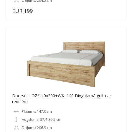
Dziļums: 204.5 cm
EUR 199
Doorset LOZ/140x200+WKL140 Divguļamā gulta ar
redelēm
Platums: 147.3 cm
Augstums: 37.4-89.5 cm
Dziļums: 206.9 cm