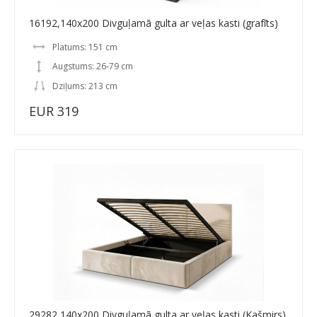
16192,140x200 Divguļamā gulta ar veļas kasti (grafīts)
Platums: 151 cm
Augstums: 26-79 cm
Dziļums: 213 cm
EUR 319
29282,140x200 Divguļamā gulta ar veļas kasti (Kašmirs)