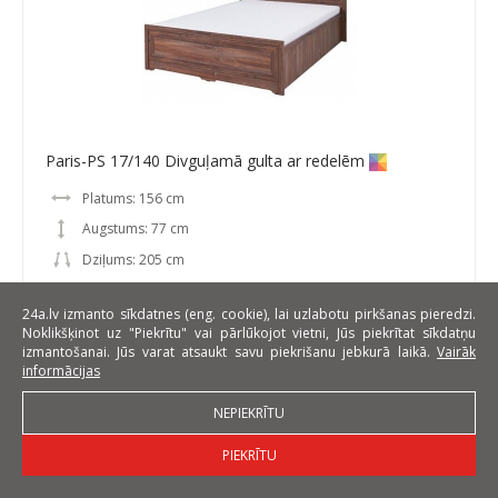
Paris-PS 17/140 Divguļamā gulta ar redelēm
Platums: 156 cm
Augstums: 77 cm
Dziļums: 205 cm
EUR 349
24a.lv izmanto sīkdatnes (eng. cookie), lai uzlabotu pirkšanas pieredzi.
Noklikšķinot uz "Piekrītu" vai pārlūkojot vietni, Jūs piekrītat sīkdatņu
izmantošanai. Jūs varat atsaukt savu piekrišanu jebkurā laikā.
Vairāk
informācijas
NEPIEKRĪTU
PIEKRĪTU